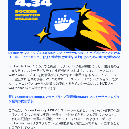
Docker デスクトップ 4.34: MSIインストーラーのGA、アップグレードされたホ
ストネットワーキング、および生産性と管理を向上させるための強力な機能強化
Docker Desktop 4についてご確認ください。34の拡張機能により、開発者のセ
キュリティ、スケーラビリティ、生産性が向上します。 このリリースには、
Windows のデプロイを簡素化するためのすぐに利用できる MSI インストーラ
ー、認証プロセスの改善、WSL2のスマート ストレージ コンパクション、モデ
ル トレーニングとローカル開発を効率化するためのシームレスな NVIDIA AI
Workbench 統合が含まれています。
新しいDocker Desktopエンタープライズ管理機能:MSIインストーラーとログイ
ン強制の代替手段
このたび、Docker Desktop MSI インストーラーと新しいサインイン強制の代替
手段という 2 つの重要な更新の一般提供を開始できることを嬉しく思います。
これらの更新は、管理の合理化、セキュリティの向上、およびユーザーが
Docker Businessサブスクリプション機能を最大限に活用できるようにすること
を目的としています。