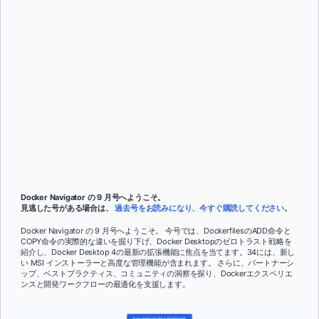
Subscribe
マット・ウィルソン
そして
レベッカ・デュムシェル
Docker Navigator の 9 月号へようこそ。
見逃した号がある場合は、
過去号をお読みになり、今すぐ購読してください。
Docker Navigator の 9 月号へようこそ。 今号では、DockerfilesのADD命令と
COPY命令の実際的な違いを掘り下げ、Docker Desktopのゼロトラスト戦略を
紹介し、Docker Desktop 4の最新の拡張機能に焦点を当てます。34には、新し
い MSI インストーラーと高度な管理機能が含まれます。 さらに、パートナーシ
ップ、ベストプラクティス、コミュニティの洞察を探り、Dockerエクスペリエ
ンスと開発ワークフローの最適化を支援します。