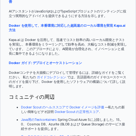
善
AIアシスタントがJavaScriptおよびTypeScriptプロジェクトのリンティングに役
立つ実用的なアドバイスを提供できるようにする方法を示します。
Docker を使用して、本番環境に対応した超高速のローカル環境を実現 Kapa.ai
方法
Kapa.ai は Docker を活用して、迅速でコスト効率の高いローカル開発とテスト
を実現し、本番環境をミラーリングして効率を高め、大幅なコスト削減を実現し
ています。 このアプローチにより、AI開発が合理化され、イノベーションと成
長に集中できるようになりました。
Docker ガイド: デプロイとオーケストレーション
Dockerコンテナを大規模にデプロイして管理するには、詳細なガイドをご覧く
ださい。 私たちの
ガイドコレクション
では、言語固有のガイドやユースケース
のガイドを掘り下げ、Docker を使用したソフトウェアの構築について詳しく説
明します。
コミュニティの周辺
Docker Scout のヘルススコアで Docker イメージを評価
—私たちの新
しい簡単なビデオ説明
Docker Scout の正常性スコア
.
Java用のTestcontainers
Spring Cloud Azure 5に上陸しました。15。
0、 Cosmos DB、Azurite (BLOB および Queue Storage) のサービス接
続サポートを提供します。