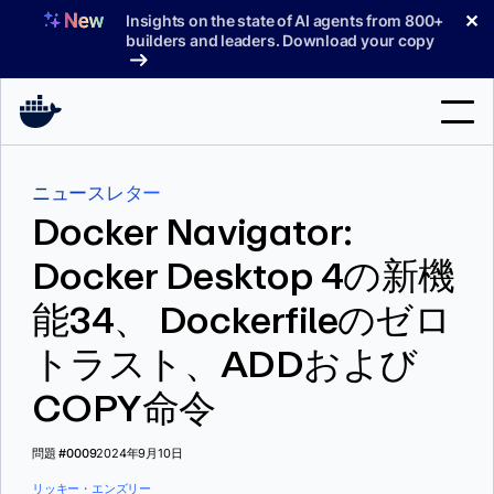
コ
✕
Insights on the state of AI agents from 800+
ン
builders and leaders. Download your copy
テ
ン
ツ
へ
検
ス
ニュースレター
索
キ
Docker Navigator:
ッ
製品
プ
Docker Desktop 4の新機
サポート
能34、 Dockerfileのゼロ
料金プラン
トラスト、ADDおよび
ブログ
COPY命令
ドキュメント
問題 #0009
2024年9月10日
サインイン
リッキー・エンズリー