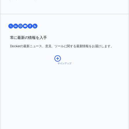
常に最新の情報を入手
Dockerの最新ニュース、意見、ツールに関する最新情報をお届けします。
サインアップ
Email:
*
Country:
*
By providing my contact information, I authorize Docker to contact me with
communications about Docker's products and services. See our
Privacy Policy
for more
details or to
opt-out
.
スティーブン・ノビック
そして
ヴァネッサ・フルニエ