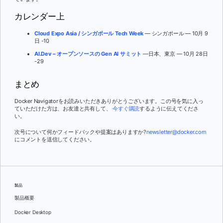
カレンダー上
Cloud Expo Asia / シンガポール Tech Week
— シンガポール — 10月 9
日 -10
AI.Dev
– オープンソースの Gen AI サミット
—日本、東京 — 10月 28日
-29
まとめ
Docker Navigatorをお読みいただきありがとうございます。この号を気に入っ
ていただけた方は、お友達と共有して、
今すぐ購読
するように伝えてくださ
い。
次号について何かフィードバックや提案はありますか?
newsletter@docker.com
にコメントを送信してください。
製品
製品概要
Docker Desktop