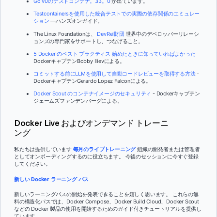
Go v0のテストコンテナ。33。0
が出ています。
Testcontainersを使用した統合テストでの実際の依存関係のエミュレー
ション
—ハンズオンガイド。
The Linux Foundationは、
DevRel財団
世界中のデベロッパーリレーシ
ョンズの専門家をサポートし、つなげること。
5 Docker のベスト プラクティス 始めたときに知っていればよかった
-
DockerキャプテンBobby Ilievによる。
コミットする前にLLMを使用して自動コードレビューを取得する方法
-
DockerキャプテンGerardo Lopez Falconによる。
Docker Scout のコンテナイメージのセキュリティ
- Dockerキャプテン
ジェームズファンデンバーグによる。
Docker Live およびオンデマンド トレーニ
ング
私たちは提供しています
毎月のライブトレーニング
組織の開発者または管理者
としてオンボーディングするのに役立ちます。 今後のセッションに今すぐ登録
してください。
新しい Docker ラーニング パス
新しいラーニングパスの開始を発表できることを嬉しく思います。 これらの無
料の構造化パスでは、Docker Compose、Docker Build Cloud、Docker Scout
などの Docker 製品の使用を開始するためのガイド付きチュートリアルを提供し
ています。