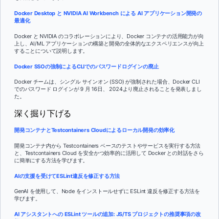
Docker Desktop と NVIDIA AI Workbench による AI アプリケーション開発の
最適化
Docker と NVIDIA のコラボレーションにより、Docker コンテナの活用能力が向
上し、AI/ML アプリケーションの構築と開発の全体的なエクスペリエンスが向上
することについて説明します。
Docker SSOの強制によるCLIでのパスワードログインの廃止
Docker チームは、シングル サインオン (SSO) が強制された場合、Docker CLI
でのパスワード ログインが 9 月 16日、 2024より廃止されることを発表しまし
た。
深く掘り下げる
開発コンテナとTestcontainers Cloudによるローカル開発の効率化
開発コンテナ内から Testcontainers ベースのテストやサービスを実行する方法
と、Testcontainers Cloud を安全かつ効率的に活用して Docker との対話をさら
に簡単にする方法を学びます。
AIの支援を受けてESLint違反を修正する方法
GenAI を使用して、Node をインストールせずに ESLint 違反を修正する方法を
学びます。
AI アシスタントへの ESLint ツールの追加: JS/TS プロジェクトの推奨事項の改