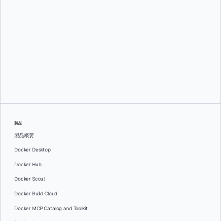
リッキー・エンズリー
製品
製品概要
Docker Desktop
Docker Hub
Docker Scout
Docker Build Cloud
Docker MCP Catalog and Toolkit