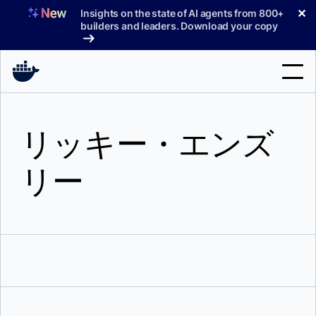
コ
✕
Insights on the state of AI agents from 800+
ン
builders and leaders. Download your copy
テ
ン
ツ
へ
検
ス
索
キ
リッキー・エンズ
ッ
製品
プ
リー
サポート
料金プラン
ブログ
ドキュメント
サインイン