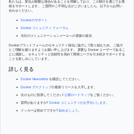
私たちは、変化が困難な場合があることを理解しており、この移行を通じてお客
様をサポートします。 ご質問やご不明な点がございましたら、以下からお問い
合わせください。
Dockerのサポート
Docker コミュニティ フォーラム
当社のコミュニケーションメールへの直接の返信
Dockerプラットフォームのセキュリティ強化に協力して取り組むため、ご協力
とご理解を賜りますようお願い申し上げます。 貴重な Docker ユーザーであるこ
とに感謝し、セキュリティと信頼性を高めて開発ニーズを引き続きサポートする
ことを楽しみにしています。
詳しく見る
Docker Newsletter
を購読してください。
Docker デスクトップ
の最新リリースを入手します。
次のものに投票してください!
公開ロードマップ
をご覧ください。
質問がありますか?
Docker コミュニティがお手伝いします
。
ドッカーは初めてですか?
始めましょう
。