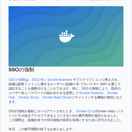
SSOの強制
SSO の強制
は、
2022 年に Docker Business
サブスクリプションに導入され、
組織は顧客ドメインに属するユーザーに組織の ID プロバイダー (IdP) を通じて
認証することを義務付けることができます。特に、SSO の強制により、既存の
ユーザー名とパスワードの組み合わせを使用して
Docker Desktop
、
Docker
Hub
、
Docker Scout
、
Docker Build Cloud
にサインインする機能が無効になり
ます。
SSOの強制が最初にロールアウトされたとき、
Docker CLI
がDocker Hubレジス
トリに引き続きアクセスできるようにするための猶予期間が提供されました。
この期間は、組織全体でのSSO強制の採用を容易にするために許可されました。
本日、この猶予期間の終了をお知らせします。