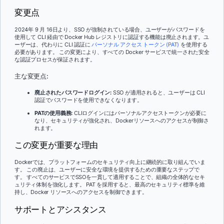
変更点
2024年 9 月 16日より、SSO が強制されている場合、ユーザーがパスワードを
使用して CLI 経由で Docker Hub レジストリに認証する機能は廃止されます。ユ
ーザーは、代わりに CLI 認証に
パーソナル アクセス トークン (PAT)
を使用する
必要があります。 この変更により、すべての Docker サービスで統一された安全
な認証プロセスが保証されます。
主な変更点:
廃止されたパスワードログイン:
SSO が適用されると、ユーザーは CLI
認証でパスワードを使用できなくなります。
PATの使用義務:
CLIログインにはパーソナルアクセストークンが必要に
なり、セキュリティが強化され、Dockerリソースへのアクセスが制御さ
れます。
この変更が重要な理由
Dockerでは、プラットフォームのセキュリティ向上に継続的に取り組んでいま
す。 この廃止は、ユーザーに安全な環境を提供するための重要なステップで
す。 すべてのサービスでSSOを一貫して適用することで、組織の全体的なセキ
ュリティ体制を強化します。 PAT を採用すると、最高のセキュリティ標準を維
持し、Docker リソースへのアクセスを制御できます。
サポートとアシスタンス