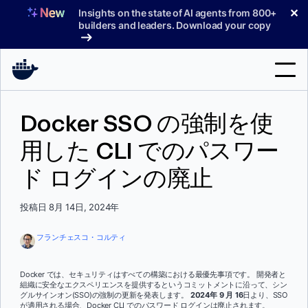
コ
✕
Insights on the state of AI agents from 800+
ン
builders and leaders. Download your copy
テ
ン
ツ
へ
検
ス
Docker SSO の強制を使
索
キ
ッ
用した CLI でのパスワー
製品
プ
ド ログインの廃止
サポート
料金プラン
投稿日 8月 14日, 2024年
ブログ
フランチェスコ・コルティ
ドキュメント
Docker では、セキュリティはすべての構築における最優先事項です。 開発者と
組織に安全なエクスペリエンスを提供するというコミットメントに沿って、シン
サインイン
グルサインオン(SSO)の強制の更新を発表します。
2024年 9 月 16
日より、SSO
が適用される場合、Docker CLI でのパスワード ログインは廃止されます。