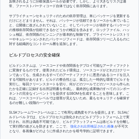
反映されるように分岐保護ルールが必要です。しかし、より大きなリスクは通
常、ファーストパーティコード自体ではなく依存関係にあります。
サプライチェーンセキュリティのための依存管理は、単にパッケージを更新する
だけにとどまりません。それは、パッケージが信頼できるソースから来ているこ
と、公開後に改ざんされていないこと、そしてパッケージが依存するパッケージ
の推移依存関係が信頼できるかどうかの検証を含みます。ロックファイル、ハッ
シュ検証、依存関係のピンニングが基本的な制御です。プライベートレジストリ
ーやキュレーションされたパッケージフィードは、依存関係ツリーに入るものに
対する組織的なコントロール層を追加します。
ビルドプロセスの安全確保
ビルドシステムは、ソースコードや依存関係をデプロイ可能なアーティファクト
に変換するものです。侵害されたビルド環境は、ソースコードがどれだけクリー
ンであっても、生成されるすべてのアーティファクトに悪意のあるコードを注入
する可能性があります。ビルドの整合性とは、孤立した一時的な環境でビルドを
実行し、毎回クリーンスタートを切り、何がどのツールでどのソースから作られ
たかを正確に記録する出所証明書を作成し、最終的な成果物のすべてのコンポー
ネントの完全なインベントリを提供するSBOMを生成することを意味します。こ
れは、ソースコードレベルでは侵害が見えないため、最もセキュリティを確保す
るのが難しい段階の一つです。
SLSAフレームワークレベルはここで有用な成熟度モデルを提供します。SLSAビ
ルドレベル 3では、ビルドプロセスは強化されたビルドプラットフォーム上で実
行され、出所は偽造不可能であり、ビルドプラットフォームは各ビルドを分離し
て実行間の改ざんを防ぎます。ここで、
強化され出所検証された画像
が不可欠
となり、各画像がどのように作成されたかを暗号学的に証明できます。