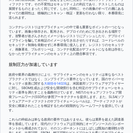
ィファクトです。その不変性はセキュリティ上の利点であり、テストしたものは
展開するものとまったく同じです。しかし同時に、その画像のすべての層にある
すべての脆弱性は、積極的にスキャン・検証・更新を行わない限り、本番環境に
送られます。
コンテナレジストリはサプライチェーンの中で最も重要なポイントの一つとなっ
ています。画像が保存され、配布され、デプロイのために引き出される場所で
す。攻撃者が改ざんされたイメージをレジストリにプッシュしたり、デプロイパ
イプラインを騙して未検証のイメージを引き出させたりすれば、コードレベルの
セキュリティ制御を発動せずに本番環境に侵入します。レジストリのセキュリテ
ィ、画像署名、プルポリシーは、コンテナ化配送がデフォルトになる前は存在し
なかったサプライチェーンのセキュリティ上の懸念事項です。
規制圧力が加速しています
政府や業界の義務付けにより、サプライチェーンのセキュリティは単なるベスト
プラクティスではなく、コンプライアンス要件となっています。国のサイバーセ
キュリティ改善に関する
大統領令14028
は、米国連邦ソフトウェアサプライヤー
に対し、SBOM生成および安全な開発慣行を含む特定のサプライチェーンセキュ
リティ基準を満たすことを義務付けています。NISTのセキュアソフトウェア開
発フレームワーク(SSDF)が参照アーキテクチャを提供します。また、SLSA(ソフ
トウェアアーティファクトのサプライチェーンレベル)は、アーティファクトが
安全に構築されたことを検証するための段階的なフレームワークを提供していま
す。
これらの枠組みは単なる政府の要件ではありません。彼らは業界を超えた調達基
準を形成しています。現代のソフトウェアは圧倒的にオープンソースのコンポー
ネントから構成されており、そのコンポーネントにはしばしば既知の脆弱性が存
在します。出所証明、SBOM、検証可能なビルドプロセスを通じてサプライチェ