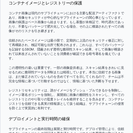
コンテナイメージとレジストリーの保護
コンテナ画像は現代のサプライチェーンにおける主要な配送アーティファクトで
あり、画像セキュリティが中心的なサプライチェーンの関心事となっています。
画像の保護はベース画像から始まります。もし基盤が未検証で、時代遅れであっ
たり、不要なパッケージで肥大化している場合、その上に構築されたすべての画
像がそのリスクを引き継ぎます。
信頼されたベースイメージは最小限で、定期的に上流のセキュリティ修正に対し
て再構築され、検証可能な出所で配布されます。これらは、すべてのパッケージ
を記録するSBOM、隠蔽されず透明な脆弱性スキャン結果、そして画像が構築さ
れて以来改ざんされていないことを消費者が確認できる暗号署名を備えていま
す。
この透明性の違いは重要です。一部の画像提供者は、スキャン結果をきれいに見
せるために脆弱性データを抑制または軽視しています。本当に信頼できる画像
は、まだ修正されていないものを含めてすべてを示してくれるので、チームは不
完全な情報に基づいて行動するのではなく、情報に基づいた判断を下せます。
レジストリセキュリティは、誰がイメージをプッシュ・プルできるかを制御し、
イメージ署名ポリシーを強制し、展開前に画像の脆弱性をスキャンし、すべての
レジストリとのやり取りの監査トレイルを維持することを含みます。コンテナレ
ジストリを信頼できる真実の情報源として扱う組織は、サプライチェーンの侵害
を防ぐ上で実質的に有利です。
デプロイメントと実行時間の確保
サプライチェーンの最終段階は展開と実行時間です。デプロイ管理により、信頼