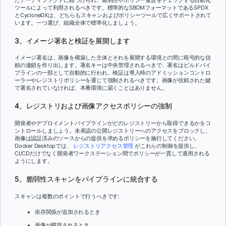
ツールによって利用されるべきです。標準的なSBOMフォーマットであるSPDX
とCycloneDXは、どちらもスキャンおよびポリシーツールで広くサポートされて
います。一つ選び、組織全体で標準化しましょう。
3。イメージ署名と検証を展開します
イメージ署名は、画像を構築した主体とそれを展開する環境との間に暗号的な信
頼の連鎖を作り出します。署名キーは中央管理されるべきで、署名はビルドパイ
プラインの一部として自動的に行われ、検証は導入時のアドミッションコントロ
ーラーやレジストリポリシーを通じて強制されるべきです。画像が信頼された鍵
で署名されていなければ、本番環境に届くことはありません。
4。レジストリおよび画像アクセスポリシーの強制
開発者やデプロイメントパイプラインがどのレジストリーから取得できるかをコ
ントロールしましょう。未承認の公開レジストリーへのアクセスをブロックし、
画像は認証済みのソースからの提供を求めるポリシーを施行してください。
Docker Desktopでは、
レジストリアクセス管理
がこれらの制御を提供し、
CI/CDだけでなく開発者ワークステーション間でポリシーが一貫して適用される
ようにします。
5。脆弱性スキャンをパイプラインに統合する
スキャンは複数のポイントで行うべきです:
依存関係が追加されるとき
画像が構築されるとき