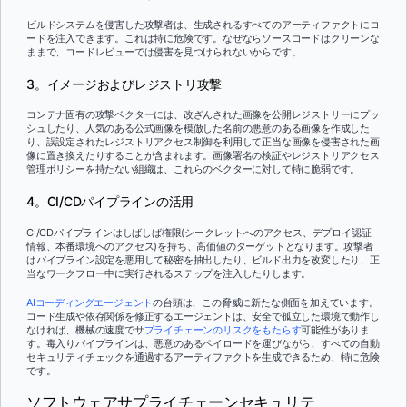
ビルドシステムを侵害した攻撃者は、生成されるすべてのアーティファクトにコ
ードを注入できます。これは特に危険です。なぜならソースコードはクリーンな
ままで、コードレビューでは侵害を見つけられないからです。
3。イメージおよびレジストリ攻撃
コンテナ固有の攻撃ベクターには、改ざんされた画像を公開レジストリーにプッ
シュしたり、人気のある公式画像を模倣した名前の悪意のある画像を作成した
り、誤設定されたレジストリアクセス制御を利用して正当な画像を侵害された画
像に置き換えたりすることが含まれます。画像署名の検証やレジストリアクセス
管理ポリシーを持たない組織は、これらのベクターに対して特に脆弱です。
4。CI/CDパイプラインの活用
CI/CDパイプラインはしばしば権限(シークレットへのアクセス、デプロイ認証
情報、本番環境へのアクセス)を持ち、高価値のターゲットとなります。攻撃者
はパイプライン設定を悪用して秘密を抽出したり、ビルド出力を改変したり、正
当なワークフロー中に実行されるステップを注入したりします。
AIコーディングエージェント
の台頭は、この脅威に新たな側面を加えています。
コード生成や依存関係を修正するエージェントは、安全で孤立した環境で動作し
なければ、機械の速度でサ
プライチェーンのリスクをもたらす
可能性がありま
す。毒入りパイプラインは、悪意のあるペイロードを運びながら、すべての自動
セキュリティチェックを通過するアーティファクトを生成できるため、特に危険
です。
ソフトウェアサプライチェーンセキュリテ