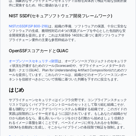
は、抽象的なサプライチェーンセキュリティ目標を具体的で検証可能な技術的要
件に変換するため、特に価値があります。
NIST SSDF(セキュアソフトウェア開発フレームワーク)
NISTのSSDF(SP 800-218)
は、組織の準備、ソフトウェアの保護、十分に安全な
ソフトウェアの生成、脆弱性対応の4つの実践グループを中心とした包括的な安
全開発実践を提供します。これは大統領令 14028に基づく連邦ソフトウェアサ
プライチェーン要件の主要な参照枠組みです。
OpenSSFスコアカードとGUAC
オープンソースセキュリティ財団
は、オープンソースプロジェクトのセキュリテ
ィ状況を評価するためのツール(Scorecard)や、サプライチェーンメタデータの
集約・クエリ(GUAC、Plan for Understanding Artifact Composition)のためのツ
ールを提供しています。これらのツールは、組織がどのオープンソースコンポー
ネントを信頼すべきかについて情報に基づいた判断を下すのに役立ちます。
はじめ
サプライチェーンセキュリティはインフラ分野です。コンプライアンスチェック
リストではなくパイプラインコントロールのセットとして取り組む組織こそが、
最も強靭なソフトウェアデリバリーシステムを構築する組織です。このガイドの
実践は段階的にレイヤー化するように設計されています。もしあなたの組織がゼ
ロから始めるなら、最も高いレバレッジをかける行動から始めましょう:信頼さ
れるイメージ基盤を築くことです。ベースイメージに何を入れるかを制御し、
SBOMを自動的に生成し、そこからパイプラインの各段階で検証を強制します。