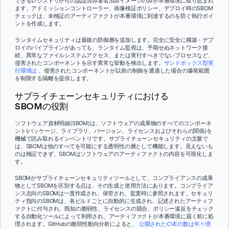
できるレジストリからの認証済み署名済みイメージのみが本番環境に取り込まれ
ます。アドミッションコントローラー、画像検証ポリシー、デプロイ時のSBOM
チェックは、未検証のアーティファクトが本番環境に到達するのを防ぐ執行ポイ
ントを作成します。
ランタイムセキュリティは最後の防御層を追加します。完全に安全に構築・デプ
ロイのパイプラインがあっても、ランタイム監視は、予期せぬネットワーク接
続、異常なファイルシステムアクセス、または実行すべきでないプロセスなど、
侵害されたコンポーネントを示す異常な挙動を検出します。
サンドボックス型実
行環境は
、侵害されたコンポーネントが以前の制御を通過した場合の爆発範囲
を制限する隔離を提供します。
サプライチェーンセキュリティにおける
SBOMの役割
ソフトウェア資材明細(SBOM)は、ソフトウェアの成果物のすべてのコンポーネ
ント(パッケージ、ライブラリ、バージョン、ライセンスおよびそれらの関係)を
機械で読み取れるインベントリです。サプライチェーンセキュリティの文脈で
は、SBOMは他のすべてを可能にする透明性の層として機能します。見えないも
のは検証できず、SBOMはソフトウェアのアーティファクトの内容を可視化しま
す。
SBOMがサプライチェーンセキュリティツールとして、コンプライアンスの成果
物としてSBOMを区別する点は、その生成と使用方法にあります。コンプライア
ンス志向のSBOMは一度作成され、保管され、監査時に参照されます。セキュリ
ティ指向のSBOMは、各ビルドごとに自動的に生成され、記述されたアーティフ
ァクトに付与され、既知の脆弱性、ライセンスの競合、ポリシー違反をチェック
する自動化ツールによって利用され、アーティファクトが本番環境に届く前に処
理されます。GitHubの脆弱性動向分析によると、
公開されたCVEの数は年々増