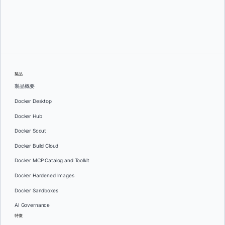
オレグ・セラエフ
製品
製品概要
Docker Desktop
Docker Hub
Docker Scout
Docker Build Cloud
Docker MCP Catalog and Toolkit
Docker Hardened Images
Docker Sandboxes
AI Governance
特徴