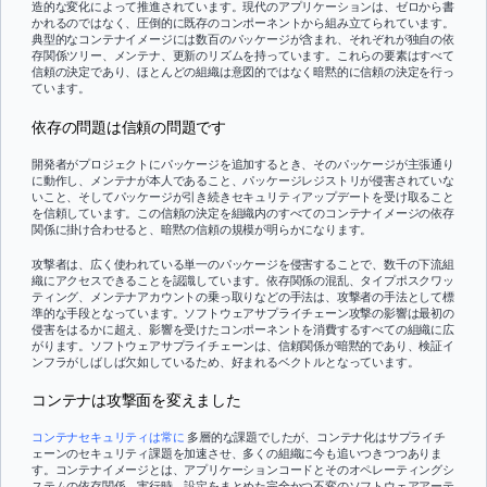
造的な変化によって推進されています。現代のアプリケーションは、ゼロから書
かれるのではなく、圧倒的に既存のコンポーネントから組み立てられています。
典型的なコンテナイメージには数百のパッケージが含まれ、それぞれが独自の依
存関係ツリー、メンテナ、更新のリズムを持っています。これらの要素はすべて
信頼の決定であり、ほとんどの組織は意図的ではなく暗黙的に信頼の決定を行っ
ています。
依存の問題は信頼の問題です
開発者がプロジェクトにパッケージを追加するとき、そのパッケージが主張通り
に動作し、メンテナが本人であること、パッケージレジストリが侵害されていな
いこと、そしてパッケージが引き続きセキュリティアップデートを受け取ること
を信頼しています。この信頼の決定を組織内のすべてのコンテナイメージの依存
関係に掛け合わせると、暗黙の信頼の規模が明らかになります。
攻撃者は、広く使われている単一のパッケージを侵害することで、数千の下流組
織にアクセスできることを認識しています。依存関係の混乱、タイプポスクワッ
ティング、メンテナアカウントの乗っ取りなどの手法は、攻撃者の手法として標
準的な手段となっています。ソフトウェアサプライチェーン攻撃の影響は最初の
侵害をはるかに超え、影響を受けたコンポーネントを消費するすべての組織に広
がります。ソフトウェアサプライチェーンは、信頼関係が暗黙的であり、検証イ
ンフラがしばしば欠如しているため、好まれるベクトルとなっています。
コンテナは攻撃面を変えました
コンテナセキュリティは常に
多層的な課題でしたが、コンテナ化はサプライチ
ェーンのセキュリティ課題を加速させ、多くの組織に今も追いつきつつありま
す。コンテナイメージとは、アプリケーションコードとそのオペレーティングシ
ステムの依存関係、実行時、設定をまとめた完全かつ不変のソフトウェアアーテ