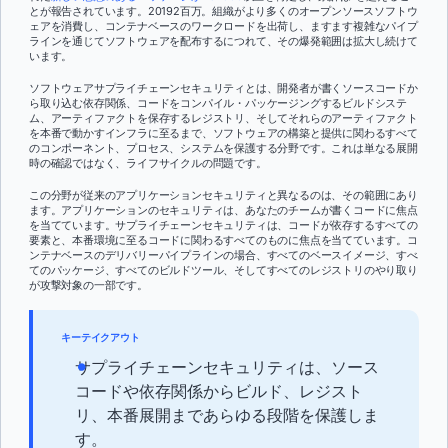
とが報告されています。20192百万。組織がより多くのオープンソースソフトウ
ェアを消費し、コンテナベースのワークロードを出荷し、ますます複雑なパイプ
ラインを通じてソフトウェアを配布するにつれて、その爆発範囲は拡大し続けて
います。
ソフトウェアサプライチェーンセキュリティとは、開発者が書くソースコードか
ら取り込む依存関係、コードをコンパイル・パッケージングするビルドシステ
ム、アーティファクトを保存するレジストリ、そしてそれらのアーティファクト
を本番で動かすインフラに至るまで、ソフトウェアの構築と提供に関わるすべて
のコンポーネント、プロセス、システムを保護する分野です。これは単なる展開
時の確認ではなく、ライフサイクルの問題です。
この分野が従来のアプリケーションセキュリティと異なるのは、その範囲にあり
ます。アプリケーションのセキュリティは、あなたのチームが書くコードに焦点
を当てています。サプライチェーンセキュリティは、コードが依存するすべての
要素と、本番環境に至るコードに関わるすべてのものに焦点を当てています。コ
ンテナベースのデリバリーパイプラインの場合、すべてのベースイメージ、すべ
てのパッケージ、すべてのビルドツール、そしてすべてのレジストリのやり取り
が攻撃対象の一部です。
キーテイクアウト
サプライチェーンセキュリティは、ソース
コードや依存関係からビルド、レジスト
リ、本番展開まであらゆる段階を保護しま
す。