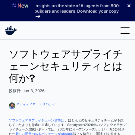
コ
✕
Insights on the state of AI agents from 800+
ン
builders and leaders. Download your copy
テ
ン
ツ
へ
検
ス
ソフトウェアサプライチ
索
キ
ッ
ェーンセキュリティとは
製品
プ
何か?
サポート
料金プラン
投稿日: Jun 3, 2026
ブログ
アディティヤ・トリパティ
ドキュメント
ソフトウェアサプライチェーン攻撃は
、ほとんどのセキュリティチームが予想
していたよりも急速に加速しています。Sonatypeの2026年の
ソフトウェアサプ
サインイン
ライチェーン現
状レポートでは、2025年にオープンソースリポジトリに公開さ
れた
新しい悪意のあるパッケージが454000
以上を特定し、累計は1を超えるこ