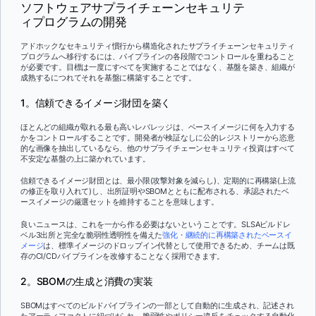
ソフトウェアサプライチェーンセキュリテ
ィプログラムの開発
アドホックなセキュリティ慣行から構造化されたサプライチェーンセキュリティ
プログラムへ移行するには、パイプラインの各段階でコントロールを重ねること
が必要です。目標は一度にすべてを実施することではなく、基盤を築き、組織が
成熟するにつれてそれを基盤に構築することです。
1。信頼できるイメージ財団を築く
ほとんどの組織が取れる最も高いレバレッジは、ベースイメージに何を入力する
かをコントロールすることです。開発者が検証なしに公的レジストリーから恣意
的な画像を抽出しているなら、他のサプライチェーンセキュリティ投資はすべて
不安定な基盤の上に築かれています。
信頼できるイメージ財団とは、最小限(攻撃対象を減らし)、定期的に再構築(上流
の修正を取り入れて)し、出所証明やSBOMとともに配布される、承認されたベ
ースイメージの厳選セットを維持することを意味します。
良いニュースは、これを一から作る必要はないということです。SLSAビルドレ
ベル3出所と完全な脆弱性透明性を備えた
強化・継続的に再構築されたベースイ
メージ
は、標準イメージのドロップイン代替として使用できるため、チームは既
存のCI/CDパイプラインを改修することなく採用できます。
2。SBOMの生成と消費の実装
SBOMはすべてのビルドパイプラインの一部として自動的に生成され、記述され
たアーティファクトに紐づけられ、脆弱性やポリシー違反をチェックする自動化