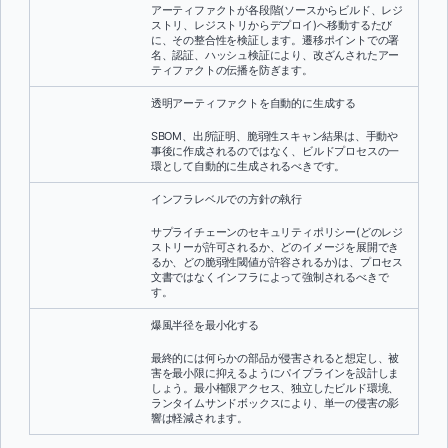
アーティファクトが各段階(ソースからビルド、レジ
ストリ、レジストリからデプロイ)へ移動するたび
に、その整合性を検証します。遷移ポイントでの署
名、認証、ハッシュ検証により、改ざんされたアー
ティファクトの伝播を防ぎます。
透明アーティファクトを自動的に生成する
SBOM、出所証明、脆弱性スキャン結果は、手動や
事後に作成されるのではなく、ビルドプロセスの一
環として自動的に生成されるべきです。
インフラレベルでの方針の執行
サプライチェーンのセキュリティポリシー(どのレジ
ストリーが許可されるか、どのイメージを展開でき
るか、どの脆弱性閾値が許容されるか)は、プロセス
文書ではなくインフラによって強制されるべきで
す。
爆風半径を最小化する
最終的には何らかの部品が侵害されると想定し、被
害を最小限に抑えるようにパイプラインを設計しま
しょう。最小権限アクセス、独立したビルド環境、
ランタイムサンドボックスにより、単一の侵害の影
響は軽減されます。