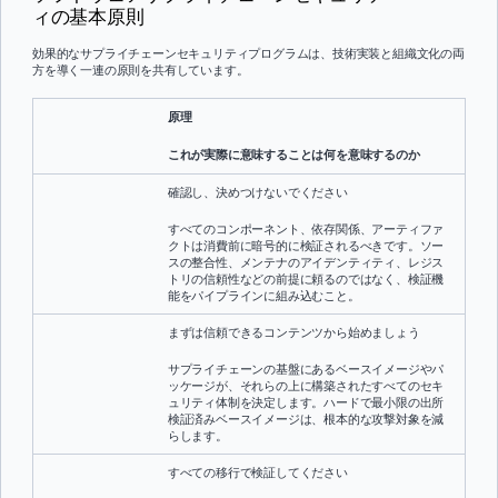
ィの基本原則
効果的なサプライチェーンセキュリティプログラムは、技術実装と組織文化の両
方を導く一連の原則を共有しています。
原理
これが実際に意味することは何を意味するのか
確認し、決めつけないでください
すべてのコンポーネント、依存関係、アーティファ
クトは消費前に暗号的に検証されるべきです。ソー
スの整合性、メンテナのアイデンティティ、レジス
トリの信頼性などの前提に頼るのではなく、検証機
能をパイプラインに組み込むこと。
まずは信頼できるコンテンツから始めましょう
サプライチェーンの基盤にあるベースイメージやパ
ッケージが、それらの上に構築されたすべてのセキ
ュリティ体制を決定します。ハードで最小限の出所
検証済みベースイメージは、根本的な攻撃対象を減
らします。
すべての移行で検証してください