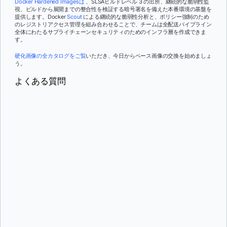
Docker Hardened Imagesは
、SLSAビルドレベル 3 の出所、継続的な脆弱性監
視、ビルドから展開までの整合性を検証する暗号署名を備えた本番環境の基盤を
提供します。Docker
Scout
による継続的な脆弱性分析と、ポリシー強制のため
のレジストリアクセス管理を組み合わせることで、チームは全配送パイプライン
全体にわたるサプライチェーンセキュリティのためのインフラ層を作成できま
す。
硬化画像の全カタログをご覧
いただき、今日からベース画像の交換を始めましょ
う。
よくある質問
ソフトウェアサプライチェーンセキュリティとは、ソフトウェアの構築と提
供に関わるすべてのコンポーネントやプロセスを保護する実践のことです。
これにはソースコード、オープンソース依存関係、ビルドシステム、コンテ
ナイメージ、レジストリ、デプロイパイプラインが含まれます。本番環境で
展開されるすべてのアーティファクトが、主張する通りのものであり、改ざ
現代のソフトウェアは、数百から数千のオープンソースコンポーネントから
んされておらず、既知の脆弱性がないことを確認することが目標です。それ
構成されており、それぞれが独自のメンテナ、脆弱性、更新の頻度を持って
は単一のツールやチェックポイントではなく、ライフサイクルの分野です。
います。単一の侵害されたコンポーネントが、デリバリーパイプライン全体
を通じて本番環境にまで広がる可能性があります。サプライチェーン攻撃は
大幅に増加しています。なぜなら、攻撃者が単一の上流依存システムやビル
アプリケーションセキュリティは、チームが書くコードの脆弱性、例えばイ
ドシステムを侵害することで、多くの下流組織に到達できるからです。
ンジェクションの欠陥、認証バグ、認証の問題に焦点を当てています。サプ
ライチェーンセキュリティは、コードが依存するすべてのこと、そして本番
環境に至る過程で関わるすべてのものに焦点を当てています。この区別が重