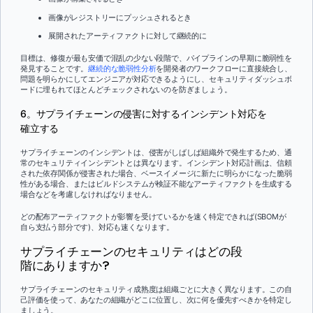
画像がレジストリーにプッシュされるとき
展開されたアーティファクトに対して継続的に
目標は、修復が最も安価で混乱の少ない段階で、パイプラインの早期に脆弱性を
発見することです。
継続的な脆弱性分析
を開発者のワークフローに直接統合し、
問題を明らかにしてエンジニアが対応できるようにし、セキュリティダッシュボ
ードに埋もれてほとんどチェックされないのを防ぎましょう。
6。サプライチェーンの侵害に対するインシデント対応を
確立する
サプライチェーンのインシデントは、侵害がしばしば組織外で発生するため、通
常のセキュリティインシデントとは異なります。インシデント対応計画は、信頼
された依存関係が侵害された場合、ベースイメージに新たに明らかになった脆弱
性がある場合、またはビルドシステムが検証不能なアーティファクトを生成する
場合などを考慮しなければなりません。
どの配布アーティファクトが影響を受けているかを速く特定できれば(SBOMが
自ら支払う部分です)、対応も速くなります。
サプライチェーンのセキュリティはどの段
階にありますか?
サプライチェーンのセキュリティ成熟度は組織ごとに大きく異なります。この自
己評価を使って、あなたの組織がどこに位置し、次に何を優先すべきかを特定し
ましょう。