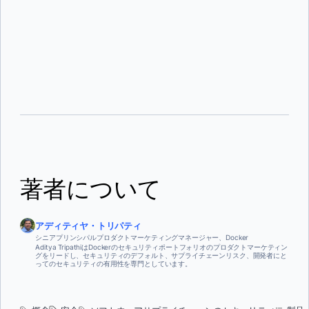
要なのは、現代のアプリケーションのほとんどのコードは、それを展開する
SBOM(ソフトウェア資材明細表)は、ソフトウェアの成果物のすべてのコン
チームによって書かれたものではないからです。オープンソースのライブラ
ポーネントを機械で読み取れるインベントリです。それは重要なのです。な
リ、ベースイメージ、システムパッケージから取り込まれます。
ぜなら、見えないものは確保できないからです。SBOMは、新たな脆弱性が
開示された際の自動脆弱性スキャン、ライセンス遵守チェック、迅速なイン
シデント対応を可能にします。すべてのビルドで自動的に生成され、アーテ
コンテナ画像はコンテナ化サプライチェーンにおける主要な配送アーティフ
ィファクトに付加されることで、サプライチェーン全体にわたる継続的な透
ァクトです。アプリケーションコードとそのすべての依存関係をバンドル
明層を提供します。
し、本番環境で動作するすべてのものを完全に表現しています。これによ
り、画像セキュリティはサプライチェーンの中心的な関心事となります。出
発点となるベースイメージ、追加するパッケージ、そして画像の署名・保
最も広く採用されているフレームワークは、ビルドの整合性のための
存・検証方法が、すべてサプライチェーンの健全性に直接影響します。
SLSA(Supply-chain Levels for Software Artifacts)、安全な開発実践のため
のNIST SSDF(SP 800-218)、そしてオープンソース依存関係の評価のため
のOpenSSFスコアカードです。大統領令 14028 は連邦ソフトウェアサプラ
イヤーに対してNIST SSDFの整合性を義務付け、その要件はますます業界標
準として採用されています。
著者について
アディティヤ・トリパティ
シニアプリンシパルプロダクトマーケティングマネージャー、Docker
Aditya TripathiはDockerのセキュリティポートフォリオのプロダクトマーケティン
グをリードし、セキュリティのデフォルト、サプライチェーンリスク、開発者にと
ってのセキュリティの有用性を専門としています。