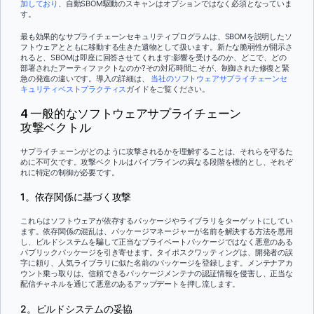
加しており
、自動SBOM駆動のスキャンはオプションではなく必須となっていま
す。
最も効果的なサプライチェーンセキュリティプログラムは、SBOMを説明したソ
フトウェアとともに移動する生きた遺物として扱います。新たな脆弱性が開示さ
れると、SBOMは即座に回答させてくれます:影響を受けるのか、どこで、どの
部署されたアーティファクトなのか?その対応時間こそが、制御された修復と緊
急の発進の違いです。導入の詳細は、
当社のソフトウェアサプライチェーンセ
キュリティベストプラクティス
ガイドをご覧ください。
4 一般的なソフトウェアサプライチェーン
攻撃ベクトル
サプライチェーンがどのように攻撃されるかを理解することは、それらを守るた
めに不可欠です。攻撃ベクトルはパイプラインの異なる段階を標的とし、それぞ
れに特定の制御が必要です。
1。依存関係に基づく攻撃
これらはソフトウェアが依存するパッケージやライブラリをターゲットにしてい
ます。依存関係の混乱は、パッケージマネージャーが名前を解決する方法を悪用
し、ビルドシステムを騙して正当なプライベートパッケージではなく悪意のある
パブリックパッケージを引き寄せます。タイポスクワッティングは、開発者の誤
字に頼り、人気ライブラリに似た名前のパッケージを登録します。メンテナアカ
ウント乗っ取りは、信頼できるパッケージメンテナの認証情報を侵害し、正当な
配信チャネルを通じて悪意のあるアップデートを押し流します。
2。ビルドシステムの妥協