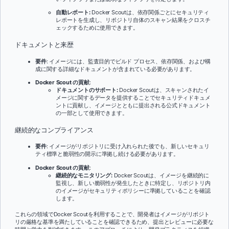
自動レポート:
Docker Scoutは、依存関係ごとにセキュリティ
レポートを生成し、リポジトリ自体のスキャン結果をクロスチ
ェックするために使用できます。
ドキュメントと来歴
要件
: イメージには、監査目的でビルド プロセス、依存関係、および構
成に関する詳細なドキュメントが含まれている必要があります。
Docker Scout の貢献
:
ドキュメントのサポート:
Docker Scoutは、スキャンされたイ
メージに関するデータを提供することでセキュリティドキュメ
ントに貢献し、イメージとともに提出される公式ドキュメント
の一部として使用できます。
継続的なコンプライアンス
要件
: イメージがリポジトリに受け入れられた後でも、新しいセキュリ
ティ標準と脆弱性の開示に準拠し続ける必要があります。
Docker Scout の貢献
:
継続的なモニタリング:
Docker Scoutは、イメージを継続的に
監視し、新しい脆弱性が発生したときに特定し、リポジトリ内
のイメージがセキュリティポリシーに準拠していることを確認
します。
これらの領域でDocker Scoutを利用することで、開発者はイメージがリポジト
リの厳格な基準を満たしていることを確認できるため、提出とレビューに必要な