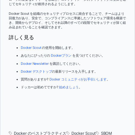
じてセキュリティが維持されるようにします。
Docker Scout を組織のセキュリティプロセスに統合することで、チームはより
回復力があり、安全で、コンプライアンスに準拠したソフトウェア環境を構築で
き、開発からデプロイ、そしてそれ以降のすべての段階でセキュリティが深く組
み込まれていることを確認できます。
詳しく見る
Docker Scout
の使用を開始します。
あなたにぴったりの
Dockerプラン
を見つけてください。
Docker Newsletter
を購読してください。
Docker デスクトップ
の最新リリースを入手します。
質問がありますか?
Docker コミュニティがお手伝いします
。
ドッカーは初めてですか?
始めましょう
。
Docker のベストプラクティス
Docker Scout
SBOM