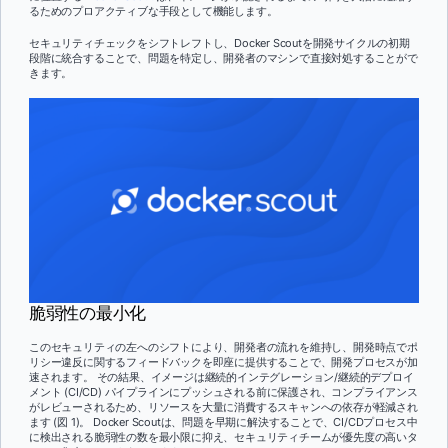
るためのプロアクティブな手段として機能します。
セキュリティチェックをシフトレフトし、Docker Scoutを開発サイクルの初期
段階に統合することで、問題を特定し、開発者のマシンで直接対処することがで
きます。
脆弱性の最小化
このセキュリティの左へのシフトにより、開発者の流れを維持し、開発時点でポ
リシー違反に関するフィードバックを即座に提供することで、開発プロセスが加
速されます。 その結果、イメージは継続的インテグレーション/継続的デプロイ
メント (CI/CD) パイプラインにプッシュされる前に保護され、コンプライアンス
がレビューされるため、リソースを大量に消費するスキャンへの依存が軽減され
ます (図 1)。 Docker Scoutは、問題を早期に解決することで、CI/CDプロセス中
に検出される脆弱性の数を最小限に抑え、セキュリティチームが優先度の高いタ