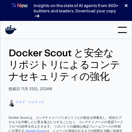
コ
✕
Insights on the state of AI agents from 800+
ン
builders and leaders. Download your copy
テ
ン
ツ
へ
検
ス
Docker Scout と安全な
索
キ
ッ
リポジトリによるコンテ
製品
プ
ナセキュリティの強化
サポート
料金プラン
投稿日 11月 25日, 2024年
ブログ
ジェイ・シュミット
ドキュメント
Docker Scout は、コンテナイメージリポジトリとの統合を簡素化し、現在のプ
ロセスを中断したり置き換えたりすることなく、コンテナイメージの承認ワーク
サインイン
フローの効率を向上させます。 リポジトリの厳格な検証フレームワークの外部
に位置する
Docker Scout
は、イメージが承認されるまでの時間を大幅に短縮す