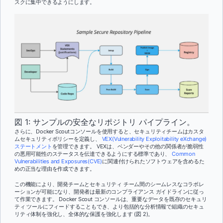
スクに集中できるようにします。
図 1: サンプルの安全なリポジトリ パイプライン。
さらに、Docker Scoutコンソールを使用すると、セキュリティチームはカスタ
ムセキュリティポリシーを定義し、
VEX(Vulnerability Exploitability eXchange)
ステートメント
を管理できます。 VEXは、ベンダーやその他の関係者が脆弱性
の悪用可能性のステータスを伝達できるようにする標準であり、
Common
Vulnerabilities and Exposures(CVE)
に関連付けられたソフトウェアを含めるた
めの正当な理由を作成できます。
この機能により、開発チームとセキュリティ チーム間のシームレスなコラボレ
ーションが可能になり、開発者は最新のコンプライアンス ガイドラインに従っ
て作業できます。 Docker Scout コンソールは、重要なデータを既存のセキュリ
ティ ツールにフィードすることもでき、より包括的な分析情報で組織のセキュ
リティ体制を強化し、全体的な保護を強化します (図 2)。