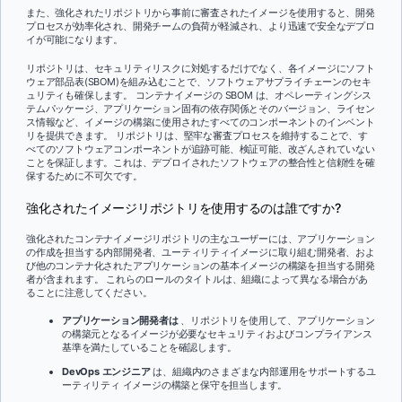
また、強化されたリポジトリから事前に審査されたイメージを使用すると、開発
プロセスが効率化され、開発チームの負荷が軽減され、より迅速で安全なデプロ
イが可能になります。
リポジトリは、セキュリティリスクに対処するだけでなく、各イメージにソフト
ウェア部品表(SBOM)を組み込むことで、ソフトウェアサプライチェーンのセキ
ュリティも確保します。 コンテナイメージの SBOM は、オペレーティングシス
テムパッケージ、アプリケーション固有の依存関係とそのバージョン、ライセン
ス情報など、イメージの構築に使用されたすべてのコンポーネントのインベント
リを提供できます。 リポジトリは、堅牢な審査プロセスを維持することで、す
べてのソフトウェアコンポーネントが追跡可能、検証可能、改ざんされていない
ことを保証します。これは、デプロイされたソフトウェアの整合性と信頼性を確
保するために不可欠です。
強化されたイメージリポジトリを使用するのは誰ですか?
強化されたコンテナイメージリポジトリの主なユーザーには、アプリケーション
の作成を担当する内部開発者、ユーティリティイメージに取り組む開発者、およ
び他のコンテナ化されたアプリケーションの基本イメージの構築を担当する開発
者が含まれます。 これらのロールのタイトルは、組織によって異なる場合があ
ることに注意してください。
アプリケーション開発者は
、リポジトリを使用して、アプリケーション
の構築元となるイメージが必要なセキュリティおよびコンプライアンス
基準を満たしていることを確認します。
DevOps エンジニア
は、組織内のさまざまな内部運用をサポートするユ
ーティリティ イメージの構築と保守を担当します。