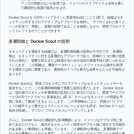
アンスの問題がないか監視でき、イメージのライフサイクル全体を通じ
て継続的な保護が提供されます。
Docker Scout を CI/CD パイプラインに直接埋め込むことで (図 1)、組織はセキ
ュリティに対するプロアクティブなアプローチを維持し、デプロイされた各イメ
ージが安全で、準拠し、最新の状態であることを確保しながら、開発プロセスで
シフトレフトを行うことができます。
多層防御と Docker Scout の役割
セキュリティを重視する組織では、多層防御戦略の採用が不可欠です。 多層防
御は、セキュリティに対する多層的なアプローチであり、防御の 1 つの層が侵害
された場合に、影響を防止または軽減するための追加の保護手段が講じられるよ
うにします。 この戦略は、機密データやミッションクリティカルな操作を処理
する環境では特に重要であり、脆弱性が 1 つでも重大な結果をもたらす可能性が
あります。
Docker Scoutは、開発プロセス中にプロアクティブなセキュリティレイヤーを
提供することで、この多層防御戦略で重要な役割を果たします。 Docker Scout
は、提出後のスキャンや本番環境の監視だけに頼るのではなく、開発ワークフロ
ーとCI/CDワークフローに直接統合し(図 2)、チームがセキュリティの問題を早
期に発見して解決できるようにします。 この早期検出により、問題がパイプラ
インの後半でより重大なリスクにエスカレートするのを防ぎ、SecOps チームの
負担を軽減し、デプロイ プロセスをスピードアップします。
さらに、Docker Scoutの継続的な監視機能により、イメージはデプロイ時に安
全であるだけでなく、進化するセキュリティ標準やデプロイ後に発生する可能性
のある新しい脆弱性にも準拠しています。 この継続的な警戒は、多層防御アプ
ローチの重要なレイヤーを形成し、コンテナイメージのライフサイクル全体を通