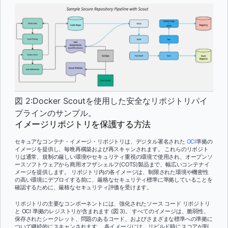
図 2:Docker Scoutを使用した安全なリポジトリパイ
プラインのサンプル。
イメージリポジトリを保護する方法
セキュアなコンテナ・イメージ・リポジトリは、デジタル署名された
OCI
準拠の
イメージを提供し、毎晩再構築および再スキャンされます。 これらのリポジト
リは通常、規制の厳しい環境やセキュリティ重視の環境で使用され、オープンソ
ースソフトウェアから商用オフザシェルフ(COTS)製品まで、幅広いコンテナイ
メージを提供します。 リポジトリ内の各イメージは、制限された環境や機密性
の高い環境にデプロイする前に、厳格なセキュリティ標準に準拠していることを
確認するために、厳格なセキュリティ評価を受けます。
リポジトリの主要なコンポーネントには、強化されたソース コード リポジトリ
と OCI 準拠のレジストリが含まれます (図 3)。 すべてのイメージは、脆弱性、
保存されたシークレット、問題のあるコード、およびさまざまな標準への準拠に
ついて継続的にスキャンされます。 各イメージには、リビルド時にスコアが割