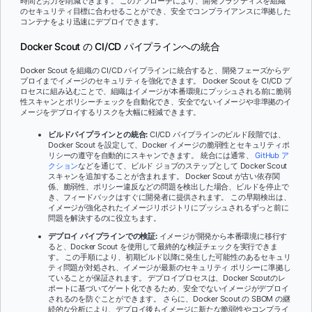
時間と労力を削減できます。 このアプローチにより、開発プラクティスを組織
のセキュリティ目標に合わせることができ、安全でコンプライアンスに準拠した
コンテナをより迅速にデプロイできます。
Docker Scout の CI/CD パイプラインへの統合
Docker Scout を組織の CI/CD パイプラインに統合すると、開発フェーズからデ
プロイまでイメージのセキュリティを強化できます。 Docker Scout を CI/CD プ
ロセスに組み込むことで、組織はイメージが本番環境にプッシュされる前に脆弱
性スキャンとポリシーチェックを自動化でき、安全でないイメージや非準拠のイ
メージをデプロイするリスクを大幅に軽減できます。
ビルドパイプラインとの統合:
CI/CD パイプラインのビルド段階では、
Docker Scout を設定して、Docker イメージの脆弱性とセキュリティポ
リシーの遵守を自動的にスキャンできます。 統合には通常、
GitHub ア
クション
などを通じて、ビルド ジョブのステップとして Docker Scout
スキャンを追加することが含まれます。 Docker Scout が古い依存関
係、脆弱性、ポリシー違反などの問題を検出した場合、ビルドを停止で
き、フィードバックはすぐに開発者に提供されます。 この早期検出は、
イメージが強化されたイメージリポジトリにプッシュされるずっと前に
問題を解決するのに役立ちます。
デプロイ パイプラインでの検証:
イメージが開発から本番環境に移行す
ると、Docker Scout を使用して最終的な検証チェックを実行できま
す。 この手順により、初期ビルド以降に発生した可能性のあるセキュリ
ティ問題が対処され、イメージが最新のセキュリティ ポリシーに準拠し
ていることが保証されます。 デプロイプロセスは、Docker Scoutのレ
ポートに基づいてゲート化できるため、安全でないイメージがデプロイ
されるのを防ぐことができます。 さらに、Docker Scout の SBOM の継
続的な分析により、デプロイ後もイメージに新たな脆弱性やコンプライ