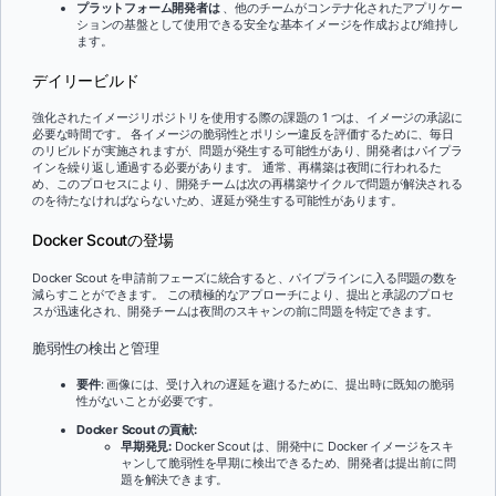
プラットフォーム開発者は
、他のチームがコンテナ化されたアプリケー
ションの基盤として使用できる安全な基本イメージを作成および維持し
ます。
デイリービルド
強化されたイメージリポジトリを使用する際の課題の 1 つは、イメージの承認に
必要な時間です。 各イメージの脆弱性とポリシー違反を評価するために、毎日
のリビルドが実施されますが、問題が発生する可能性があり、開発者はパイプラ
インを繰り返し通過する必要があります。 通常、再構築は夜間に行われるた
め、このプロセスにより、開発チームは次の再構築サイクルで問題が解決される
のを待たなければならないため、遅延が発生する可能性があります。
Docker Scoutの登場
Docker Scout を申請前フェーズに統合すると、パイプラインに入る問題の数を
減らすことができます。 この積極的なアプローチにより、提出と承認のプロセ
スが迅速化され、開発チームは夜間のスキャンの前に問題を特定できます。
脆弱性の検出と管理
要件
: 画像には、受け入れの遅延を避けるために、提出時に既知の脆弱
性がないことが必要です。
Docker Scout の貢献:
早期発見:
Docker Scout は、開発中に Docker イメージをスキ
ャンして脆弱性を早期に検出できるため、開発者は提出前に問
題を解決できます。