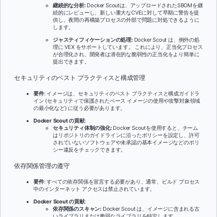
継続的な分析:
Docker Scoutは、アップロードされたSBOMを継
続的にレビューし、新しい重大なCVEに対して早期に警告を提
供し、夜間の再構築プロセスの外部で問題に対処できるように
します。
ジャスティフィケーションの処理:
Docker Scout は、例外の処
理に VEX をサポートしています。 これにより、正当化プロセス
が合理化され、開発者は潜在的な脆弱性の正当化をより簡単に
提出できます。
セキュリティのベスト プラクティスと構成管理
要件
: イメージは、セキュリティのベスト プラクティスと構成ガイドラ
イン (セキュリティで保護されたベース イメージの使用や攻撃対象領域
の最小化など) に従う必要があります。
Docker Scout の貢献
:
セキュリティ体制の強化:
Docker Scoutを使用すると、チーム
はリポジトリのガイドラインに沿ったポリシーを設定し、許可
されていないソフトウェアや未承認の基本イメージなどのポリ
シー違反をチェックできます。
依存関係管理の遵守
要件
: すべての依存関係を宣言する必要があり、通常、ビルド プロセス
中のインターネット アクセスは禁止されています。
Docker Scout の貢献
:
依存関係のスキャン:
Docker Scout は、イメージに含まれる古
いライブラリまたは脆弱なライブラリを特定します。