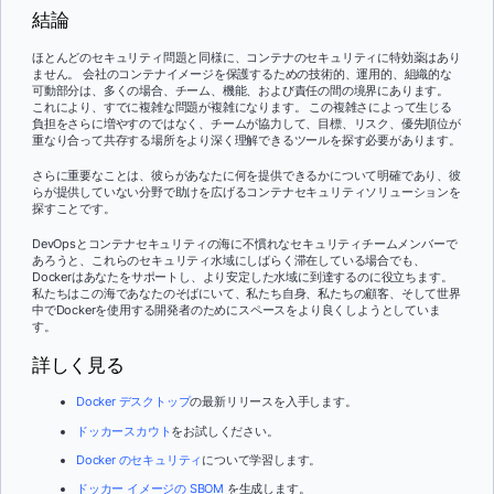
結論
ほとんどのセキュリティ問題と同様に、コンテナのセキュリティに特効薬はあり
ません。 会社のコンテナイメージを保護するための技術的、運用的、組織的な
可動部分は、多くの場合、チーム、機能、および責任の間の境界にあります。
これにより、すでに複雑な問題が複雑になります。 この複雑さによって生じる
負担をさらに増やすのではなく、チームが協力して、目標、リスク、優先順位が
重なり合って共存する場所をより深く理解できるツールを探す必要があります。
さらに重要なことは、彼らがあなたに何を提供できるかについて明確であり、彼
らが提供していない分野で助けを広げるコンテナセキュリティソリューションを
探すことです。
DevOpsとコンテナセキュリティの海に不慣れなセキュリティチームメンバーで
あろうと、これらのセキュリティ水域にしばらく滞在している場合でも、
Dockerはあなたをサポートし、より安定した水域に到達するのに役立ちます。
私たちはこの海であなたのそばにいて、私たち自身、私たちの顧客、そして世界
中でDockerを使用する開発者のためにスペースをより良くしようとしていま
す。
詳しく見る
Docker デスクトップ
の最新リリースを入手します。
ドッカースカウト
をお試しください。
Docker のセキュリティ
について学習します。
ドッカー イメージの SBOM
を生成します。