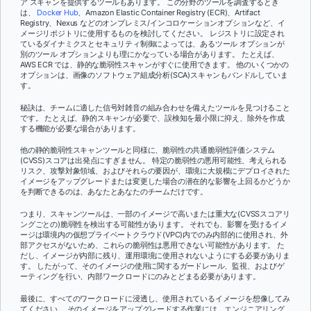
ア スキャンを提供するツールもあります。 この分野のツールを調査するとき
は、
Docker Hub
、Amazon Elastic Container Registry (ECR)、Artifact
Registry、Nexus などのオンプレミス/インコロケーションオプションなど、イ
メージリポジトリに使用するものを検討してください。 レジストリに設定され
ているダイナミクスとセキュリティ制御によっては、あるツール オプションが
別のツール オプションよりも理にかなっている場合があります。 たとえば、
AWS ECR では、静的な脆弱性スキャンがすぐに使用できます。 他のいくつかの
オプションは、画像のソフトウェア組成分析(SCA)スキャンもバンドルしていま
す。
秘訣は、チームに適した信号対雑音の組み合わせを備えたツールを見つけること
です。 たとえば、静的スキャンが必要で、誤検知を最小限に抑え、除外を作成
する機能が必要な場合があります。
他の静的脆弱性スキャンツールと同様に、脆弱性の共通脆弱性評価システム
(CVSS)スコアは出発点にすぎません。 特定の脆弱性の悪用可能性、考えられる
リスク、攻撃対象領域、およびそれらの要因が、環境に大規模にデプロイされた
イメージをアップグレードまたは変更した場合の潜在的な影響を上回るかどうか
を判断できるのは、あなたとあなたのチームだけです。
つまり、スキャンツールは、一部のイメージで高いまたは重大な(CVSSスコアリ
ングごとの)脆弱性を検出する可能性があります。 それでも、影響を受けるイメ
ージは環境内の仮想プライベートクラウド(VPC)内でのみ内部的に使用され、外
部アクセスがないため、これらの脆弱性は悪用できない可能性があります。 た
だし、イメージが内部に残り、運用環境に使用されないようにする必要がありま
す。 したがって、そのイメージの使用に関するガードレール、監視、およびゲ
ーティングを行い、内部ワークロードにのみとどまる必要があります。
最後に、すべてのワークロードに浸透し、使用されているイメージを想像してみ
てください。 そのイメージをアップグレードする作業には、エンジニアリング