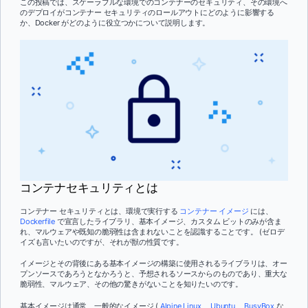
この投稿では、スケーラブルな環境でのコンテナーのセキュリティ、その環境へ
のデプロイがコンテナー セキュリティのロールアウトにどのように影響する
か、Docker がどのように役立つかについて説明します。
コンテナセキュリティとは
コンテナー セキュリティとは、環境で実行する
コンテナー イメージ
には、
Dockerfile
で宣言したライブラリ、基本イメージ、カスタム ビットのみが含ま
れ、マルウェアや既知の脆弱性は含まれないことを認識することです。 (ゼロデ
イズも言いたいのですが、それが獣の性質です。
イメージとその背後にある基本イメージの構築に使用されるライブラリは、オー
プンソースであろうとなかろうと、予想されるソースからのものであり、重大な
脆弱性、マルウェア、その他の驚きがないことを知りたいのです。
基本イメージは通常、一般的なイメージ (
Alpine Linux
、
Ubuntu
、
BusyBox
な