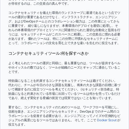
が存在するのは、この交差点の真ん中です。
コンテナセキュリティを備えた環境のランドスケープに最適であるという点でツ
ールの選択が重要であるだけでなく、インフラストラクチャ、エンジニアリン
グ、およびDevOpsチームとのコラボレーション能力は、この作業にとってさら
に重要です。 繰り返しになりますが、本番環境のデプロイを適切に処理し、そ
れらの本番環境のデプロイとリソースに関連付けられた適切な自動化と監視を行
うには、セキュリティチームがこのスペースに精通し、この交差点に慣れる必要
があります。 優れたツールは、特にこの分野に不慣れなセキュリティチームに
とって、コラボレーションの文化を育む上で大きな違いを生むのに役立ちます。
コンテナセキュリティツール:何を探すべきか
よく考えられたツールの選択と同様に、最も重要なのは、ツールが提供するベル
やホイッスルの数ではなく、ツールが組織のニーズとギャップに適合しているこ
とです。
特効薬になることを約束するコンテナセキュリティツールは避けてください。
代わりに、チームが今日の小さな課題を克服し、将来の大きな課題の目標に基づ
いて構築するのに役立つツールを考えてください。 (セキュリティ担当者は、特
効薬になると約束されている市場に出回っているツールは何かを売っているだけ
であり、絶えず変化する脅威の状況では現実ではないことを知っています。
要するに、コンテナセキュリティのためのツールは、ワークフローを可能にし、
信頼を築き、エンジニアリングからセキュリティ、DevOpsまでのチーム間のコ
ラボレーションを促進する必要があり、エンジニアにとってノイズや圧倒的なビ
ジュアルの風景になるツールではありません。 そして、ここで
Docker Scout
が
役立ちます。