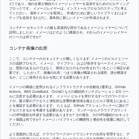
ど) であり、他の企業が独自のイメージ レイヤーを追加するためのビルディング
ブロックです。 イメージレイヤーは、インストールプロセスのステップと考え
てください。 基本イメージを取得し、作成のために新しいライブラリまたはス
テップを追加するたびに、基本的に新しいイメージが作成されます。
コンテナー セキュリティの最も直接的な部分であるイメージ レイヤーについて
説明しましたが、イメージはどのように構築され、それらのイメージ レイヤー
のソースは何ですか?
コンテナ画像の出所
ここで、コンテナーのセキュリティが難しくなります: イメージのビルドとソー
スの追跡プロセス。 イメージ、ライブラリ、および依存するベースイメージに
は、悪意のあるものではなく、期待どおりのものが含まれているという保証が必
要です。 したがって、画像の出所、つまり画像が構築される場所、誰が構築す
るか、どこに保存されるかを気にする必要があります。
イメージの構築に使用されるインフラストラクチャや自動化 (通常は、GitHub
Actions、AWS CodeBuild、CircleCI などの継続的インテグレーション (CI) ツー
ルに注意する必要があります。 イメージ ビルドを実行するすべてのワークロー
ドが、最小限のアクセスと潜在的な攻撃対象領域を備えたビルド環境上にあるこ
とを確認する必要があります。 たとえば、GitHub アクションランナーに誰がア
クセスできるかを考慮する必要があります。 ランナーからクラウドアカウント
へのVPN接続を作成する必要がありますか? その場合、そのVPN接続のセキュリ
ティ保護は何ですか? イメージ パイプラインの機密性と整合性を慎重に検討して
ください。
より直接的に言えば、クラウドワークロードでコンテナの出所を管理すると、デ
プロイが容易になりますが、注意しないとマルウェアを大規模にデプロイするこ