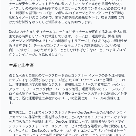
チームが安全にデプロイするために数スプリント サイクルかかる場合があり、
ライブラリの依存関係を解明するときにサービスのダウンタイムが必要になりま
す。 脆弱性の評価については、内部のみのイメージとアップグレードが困難な
広範なイメージの 2 つの例で、前者の脆弱性の優先度を下げ、後者の修復に向
けた進行状況をゆっくりと追跡することをお勧めします。
Dockerのセキュリティチームは、セキュリティチームが直面する2つの最大の障
害である時間とリソースに精通しています。 チームは、運用環境、開発環境、
ステージング環境全体ですべての脆弱性をトリアージして修復できない可能性が
あります (特に、チームがコンテナー セキュリティの旅を始めたばかりの場
合)。 ですから、あなたができることとしなければならないこと、つまりプロダ
クションイメージから始めましょう。
生産と非生産
適切な承認と自動化のワークフローを経たコンテナー イメージのみを運用環境
にデプロイする必要があります。 成熟した CI/CD ワークフローと同様に、これ
は、非運用環境での徹底的なテスト、運用環境にリリースする前にスキャンし、
クラウド リソースのタグ付け、バージョン管理、運用環境へのイメージのデプ
ロイを承認できるユーザーに関する適切なロールベースのアクセス制御などを使
用して、既に運用環境に存在するイメージの監視とガードレールを意味しま
す。
根本的には、これまでインフラストラクチャやDevOpsチームの会社のクラウド
アカウントの作業の海に足を踏み入れたことのないセキュリティチームがそうす
べきであることを意味します。 DevOps 文化によって、開発者がクラウドでイ
ンフラストラクチャ、スケーリング、サービスの決定を処理する際に変化をもた
らしたように、DevSecOps 文化とセキュリティ エンジニアリングを備えたセキ
ュリティ コミュニティでも同じ変化が起こっています。 コンテナセキュリティ