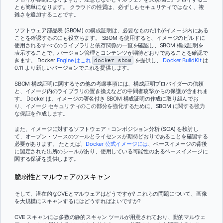
とも簡単になります。 クラウドの性質は、必ずしもセキュリティではなく、複
雑さを追加することです。
ソフトウェア部品表 (SBOM) の構成証明は、必要なものだけがイメージ内にある
ことを確認するのにも役立ちます。 SBOM を使用すると、イメージのビルドに
使用されるすべてのライブラリと依存関係の一覧を確認し、SBOM 構成証明を
表示することで、バージョン管理とコンテンツが期待どおりであることを確認で
きます。 Docker
Engine はこれ
docker sbom
を提供し、
Docker BuildKit
は
0.11 より新しいバージョンでこれを提供します。
SBOM 構成証明に関するその他の考慮事項には、構成証明プロバイダーの信頼
と、イメージ内のライブラリの置き換えなどの中間者攻撃からの保護が含まれま
す。 Docker は、イメージの署名付き SBOM 構成証明の作成に取り組んでお
り、イメージ セキュリティのこの部分を強化するために、SBOM に関する強力
な保証を作成します。
また、イメージに対するソフトウェア・コンポジション分析 (SCA) を検討し
て、オープン・ソースのツールとライセンスが期待どおりであることを確認する
必要があります。 たとえば、
Docker 公式イメージには
、ベースイメージの背後
に認定された出所のシールがあり、使用している可能性のあるベースイメージに
関する保証を提供します。
脆弱性とマルウェアのスキャン
そして、潜在的なCVEとマルウェアはどうですか? これらの問題について、画像
を大規模にスキャンするにはどうすればよいですか?
CVE スキャンには多数の静的スキャン ツールが用意されており、動的マルウェ