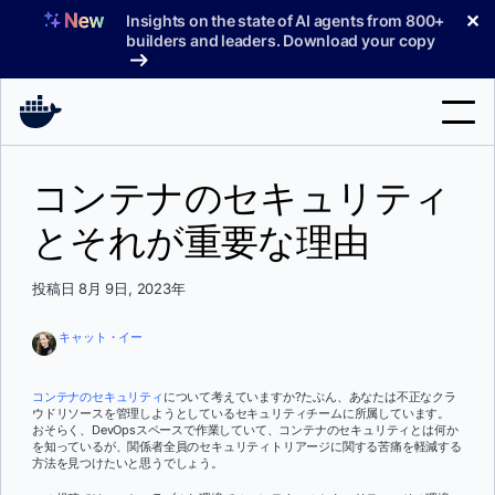
コ
✕
Insights on the state of AI agents from 800+
ン
builders and leaders. Download your copy
テ
ン
ツ
へ
検
ス
コンテナのセキュリティ
索
キ
ッ
とそれが重要な理由
製品
プ
サポート
投稿日 8月 9日, 2023年
料金プラン
キャット・イー
ブログ
コンテナのセキュリティ
について考えていますか?たぶん、あなたは不正なクラ
ドキュメント
ウドリソースを管理しようとしているセキュリティチームに所属しています。
おそらく、DevOpsスペースで作業していて、コンテナのセキュリティとは何か
を知っているが、関係者全員のセキュリティトリアージに関する苦痛を軽減する
サインイン
方法を見つけたいと思うでしょう。