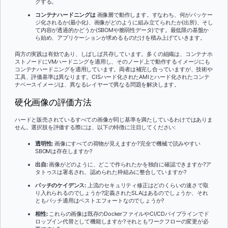
クする。
コンテナハードニングは
画像層で動作します。すなわち、何がパッケー
ジ化されるか(最小化)、画像がどのように組み立てられたか(出所)、そし
て内容が透過的かどうか(SBOMや脆弱性データ)です。最低限の基盤か
ら始め、アプリケーションが求めるものだけを積み上げていきます。
両方の実践は有効であり、しばしば共存しています。多くの組織は、コンテナホ
ストノードにVMハードニングを適用し、そのノード上で動作するイメージにも
コンテナハードニングを適用しています。両者は補完し合っていますが、技術や
工具、評価基準は異なります。CISハード化されたAMIとハード化されたコンテ
ナベースイメージは、異なるレイヤーで異なる問題を解決します。
硬化画像の評価方法
ハードと販売されているすべての画像が同じ基準を満たしているわけではありま
せん。選択肢を評価する際には、以下の特徴に注目してください:
透明性:
画像にすべての荷物が見えますか?完全で機械で読みやすい
SBOMは存在しますか?
出自:
画像がどのように、どこで作られたかを独自に確認できますか?ア
タトゥスは署名され、認められた枠組みに整合していますか?
パッチのケイデンス:
上流のセキュリティ修正はどのくらいの速さで取
り入れられるのでしょうか?定義されたSLAはあるのでしょうか、それ
ともパッチ適用はベストエフォートなのでしょうか?
相性:
これらの画像は既存のDockerファイルやCI/CDパイプラインでド
ロップイン代替として機能しますか?それともワークフローの変更が必