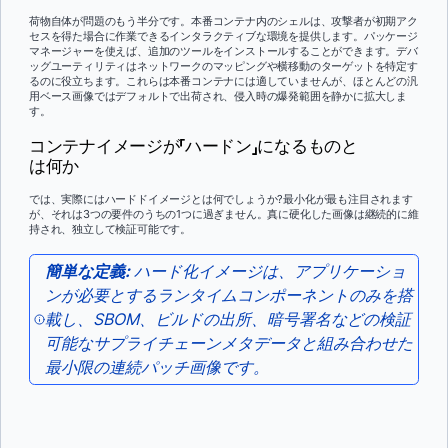
荷物自体が問題のもう半分です。本番コンテナ内のシェルは、攻撃者が初期アク
セスを得た場合に作業できるインタラクティブな環境を提供します。パッケージ
マネージャーを使えば、追加のツールをインストールすることができます。デバ
ッグユーティリティはネットワークのマッピングや横移動のターゲットを特定す
るのに役立ちます。これらは本番コンテナには適していませんが、ほとんどの汎
用ベース画像ではデフォルトで出荷され、侵入時の爆発範囲を静かに拡大しま
す。
コンテナイメージが「ハードン」になるものと
は何か
では、実際にはハードドイメージとは何でしょうか?最小化が最も注目されます
が、それは3つの要件のうちの1つに過ぎません。真に硬化した画像は継続的に維
持され、独立して検証可能です。
簡単な定義:
ハード化イメージは、アプリケーショ
ンが必要とするランタイムコンポーネントのみを搭
載し、SBOM、ビルドの出所、暗号署名などの検証
可能なサプライチェーンメタデータと組み合わせた
最小限の連続パッチ画像です。