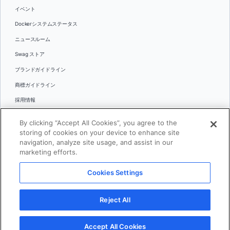
イベント
Dockerシステムステータス
ニュースルーム
Swag ストア
ブランドガイドライン
商標ガイドライン
採用情報
お問い合わせ
By clicking “Accept All Cookies”, you agree to the
言語
storing of cookies on your device to enhance site
English
navigation, analyze site usage, and assist in our
marketing efforts.
日本語
Cookies Settings
© 2026 Docker Inc.全著作権所有
Reject All
利用規約(英語)
プライバシー
リーガル
Cookies Settings
Accept All Cookies