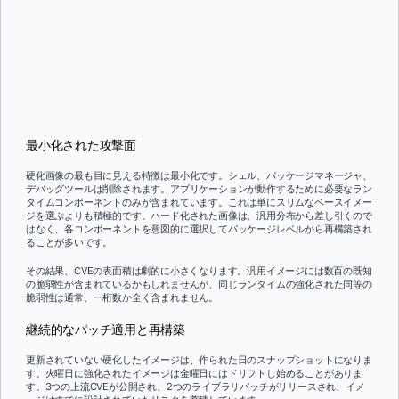
最小化された攻撃面
硬化画像の最も目に見える特徴は最小化です。シェル、パッケージマネージャ、
デバッグツールは削除されます。アプリケーションが動作するために必要なラン
タイムコンポーネントのみが含まれています。これは単にスリムなベースイメー
ジを選ぶよりも積極的です。ハード化された画像は、汎用分布から差し引くので
はなく、各コンポーネントを意図的に選択してパッケージレベルから再構築され
ることが多いです。
その結果、CVEの表面積は劇的に小さくなります。汎用イメージには数百の既知
の脆弱性が含まれているかもしれませんが、同じランタイムの強化された同等の
脆弱性は通常、一桁数か全く含まれません。
継続的なパッチ適用と再構築
更新されていない硬化したイメージは、作られた日のスナップショットになりま
す。火曜日に強化されたイメージは金曜日にはドリフトし始めることがありま
す。3つの上流CVEが公開され、2つのライブラリパッチがリリースされ、イメ