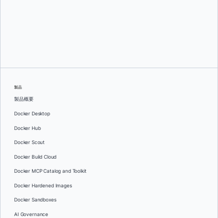
スリニ・セカラン
そして
ジュリー・グレイ
製品
製品概要
Docker Desktop
Docker Hub
Docker Scout
Docker Build Cloud
Docker MCP Catalog and Toolkit
Docker Hardened Images
Docker Sandboxes
AI Governance