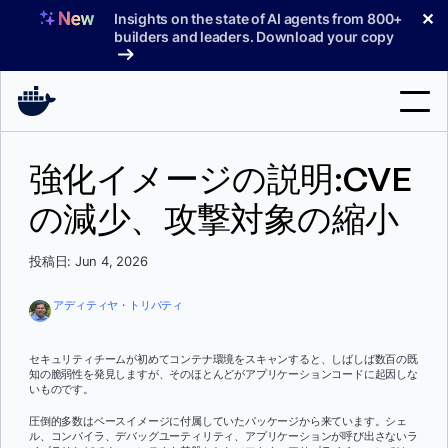
コ
✕
Insights on the state of AI agents from 800+
ン
builders and leaders. Download your copy
テ
ン
ツ
へ
検
ス
強化イメージの説明:CVE
索
キ
ッ
の減少、攻撃対象の縮小
製品
プ
サポート
投稿日: Jun 4, 2026
料金プラン
アディティヤ・トリパティ
ブログ
セキュリティチームが初めてコンテナ環境をスキャンすると、しばしば数百の既
ドキュメント
知の脆弱性を発見しますが、そのほとんどがアプリケーションコードに起因しな
いものです。
サインイン
圧倒的多数はベースイメージに付属していたパッケージから来ています。シェ
ル、コンパイラ、デバッグユーティリティ、アプリケーションが呼び出さないラ