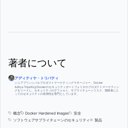
ンス、完全なSBOM、脆弱性の脆弱性脆弱性利用性データを含む継続的なパ
ッチ適用も含まれます。最小化は攻撃面を削減します。硬化により、残りの
表面が維持され、透明で検証可能であることが保証されます。
よく設計された硬化画像は、標準的なベース画像のドロップイン代替として
構築されています。もしDockerfileが汎用ランタイムイメージから始まるな
ら、通常はビルドプロセスを変更せずに強化された同等のものを交換できま
す。重要なのはシェルへのアクセスです。一部のハードドイメージではシェ
ルを完全に削除するため、シェルコマンドに依存するビルドステップはマル
コンテナイメージ内のすべてのパッケージは、CVEの潜在的なソースです。
チステージビルドで調整が必要になることがあります。
アプリケーションが必要としないパッケージを削除することで、ハード化イ
メージはそれらのパッケージが持つ脆弱性を排除します。400パッケージを
含む汎用ベースイメージには既知のCVE200存在するかもしれません。30
パッケージの強化版は、脆弱なコンポーネントの大多数が含まれていなかっ
たため、数が5未満になることもあります。これにより攻撃者が狙える範囲
が大幅に縮小され、セキュリティチームのトリアージ負担が軽減されます。
著者について
アディティヤ・トリパティ
シニアプリンシパルプロダクトマーケティングマネージャー、Docker
Aditya TripathiはDockerのセキュリティポートフォリオのプロダクトマーケティン
グをリードし、セキュリティのデフォルト、サプライチェーンリスク、開発者にと
ってのセキュリティの有用性を専門としています。
概念
Docker Hardened Images
安全
ソフトウェアサプライチェーンのセキュリティ
製品