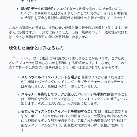
要ですか?
脆弱性データの完全性:
プロバイダーは画像をきれいに見せるために
CVEデータを抑制またはフィルタリングしているのか、それとも脆弱性
の透明性を完全な脆弱性の透明性と脆弱性の文脈で公開しているのか?
これらの質問への答えは、本当に硬い画像と単に最小限の画像を区別します。最
小化は必要ですが、十分ではありません。出所、規律のパッチ、透明性がなけれ
ば、小さな画像は可視性の低い攻撃対象に過ぎません。
硬化した画像とは異なるもの
「ハードンド」という用語は時に緩やかに使われることがあります。このため、
どのアプローチが該当しないかを明確にする価値があります。なぜなら、これら
のアプローチは問題の一部を解決しつつ、残りは露出させているからです。
スリムやアルパインバリアントを選ぶと
画像サイズは小さくなります
が、出所やパッチングのタイミング、サプライチェーンのメタデータに
は対応しません。画像は小さく、硬化していません。
スキャナーを実行してフラグが立ったパッケージを手動で除去
すること
は、継続的な強化イメージではなく、ポイントインタイムの修正を生み
出します。次の上流のCVEは、元の場所に戻します。
ゼロからディストロレスイメージを構築することで
最小化は達成できま
すが、ポートフォリオ内のすべての画像でパッチの通貨を維持するため
には継続的な多大な努力が必要です。定義された再構築の頻度と検証可
能なメタデータがなければ、画像数の増加に伴い保守負担が増加しま
す。