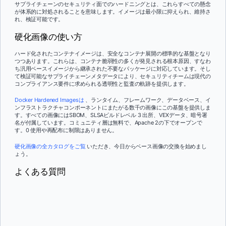
サプライチェーンのセキュリティ面でのハードニングとは、これらすべての懸念
が体系的に対処されることを意味します。イメージは最小限に抑えられ、維持さ
れ、検証可能です。
硬化画像の使い方
ハード化されたコンテナイメージは、安全なコンテナ展開の標準的な基盤となり
つつあります。これらは、コンテナ脆弱性の多くが発見される根本原因、すなわ
ち汎用ベースイメージから継承された不要なパッケージに対応しています。そし
て検証可能なサプライチェーンメタデータにより、セキュリティチームは現代の
コンプライアンス要件に求められる透明性と監査の軌跡を提供します。
Docker Hardened Imagesは
、ランタイム、フレームワーク、データベース、イ
ンフラストラクチャコンポーネントにまたがる数千の画像にこの基盤を提供しま
す。すべての画像にはSBOM、SLSAビルドレベル 3 出所、VEXデータ、暗号署
名が付属しています。コミュニティ層は無料で、Apache 2の下でオープンで
す。0 使用や再配布に制限はありません。
硬化画像の全カタログをご覧
いただき、今日からベース画像の交換を始めまし
ょう。
よくある質問
ミニマルイメージはパッケージ数が少ないですが、それは硬化の一面に過ぎ
ません。強化イメージには、定義されたSLA、検証可能なビルドプロヴィナ