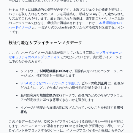
ージはすでに設計されていたリスクを蓄積しています。
セキュリティには継続的な保守が必要です。上游プロジェクトの修正を監視し、
パッチを取り入れるためのイメージを再構築し、明確なSLAを守った定められた
リズムでこれらを行います。最も強化された画像は、四半期ごとやリリース単位
のスケジュールではなく、継続的に再構築されます。これが、
本番環境向けの
ハードイメージ
と、一度きりのDockerfileをスリム化する努力を区別するポイン
トです。
検証可能なサプライチェーンメタデータ
ここで、ハードなイメージは組織が採用しているより広範な
サプライチェーン
セキュリティのベストプラクティス
とつながっています。真に硬いイメージは
以下のものを含みます:
ソフトウェア
材料明細書(SBOM)で、
画像内のすべてのパッケージ、バ
ージョン、依存関係を一覧表示します
SLSA のようなフレームワークに準拠した
ビルドの出所証明
は、画像が
どのように、どこで作成されたかの暗号学的証拠を提供します
脆弱性
利用可能性交換(VEX)
データで、画像内のどのCVEがソフトウェ
アの設定状況に基づき悪用できないかを識別します
イメージが構築から展開の間に改ざんされていないことを検証する
暗号
署名
このメタデータこそが、CI/CDパイプラインにおける自動ポリシー執行を可能に
します。ベースイメージに署名されたSBOMと有効な出所証明がない限り、デプ
ロイメントをブロックするCIゲートは、イメージプロバイダーが最初からそのメ