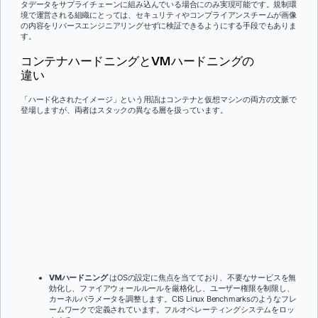
タデータをサプライチェーンに組み込んでいる場合にのみ実現可能です。規制環
境で運営される組織にとっては、セキュリティやコンプライアンスチームが画像
の内容をリバースエンジニアリングせずに検証できるようにする手段でもありま
す。
コンテナハードニングとVMハードニングの
違い
「ハード化されたイメージ」という用語はコンテナと仮想マシンの両方の文脈で
登場しますが、両者はスタックの異なる層を扱っています。
VMハードニング
はOSの設定に焦点を当てており、不要なサービスを無
効化し、ファイアウォールルールを厳格化し、ユーザー権限を制限し、
カーネルパラメータを調整します。CIS Linux Benchmarksのようなフレ
ームワークで定義されています。フルオペレーティングシステムをロッ