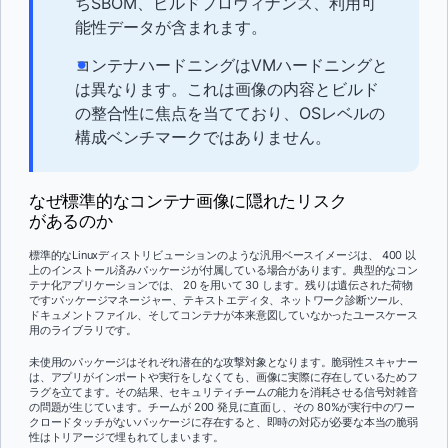
ちSBOM、ビルドプロヴィナンス、利用可
能性データが含まれます。
コンテナハードニングはVMハードニングと
は異なります。これは画像の内容とビルド
の整合性に焦点を当てており、OSレベルの
構成ベンチマークではありません。
なぜ標準的なコンテナ画像に隠れたリスク
があるのか
標準的なLinuxディストリビューションのような汎用ベースイメージは、 400 以
上のインストール済みパッケージが付属している場合があります。典型的なコン
テナ化アプリケーションでは、 20 を用いて 30 します。残りは遺伝された荷物
です:パッケージマネージャー、テキストエディタ、ネットワーク診断ツール、
ドキュメントファイル、そしてコンテナが本来意図していなかったユースケース
用のライブラリです。
未使用のパッケージはそれぞれ潜在的な攻撃対象となります。脆弱性スキャナー
は、アプリがインポートや実行をしなくても、画像に実際に存在しているためフ
ラグを立てます。その結果、セキュリティチームの能力を消耗させる信号対雑音
の問題が生じています。チームが 200 発見に直面し、その 80%が実行中のワー
クロードタッチがないパッケージに存在すると、即時の対応が必要な本当の脆弱
性はトリアージで埋もれてしまいます。