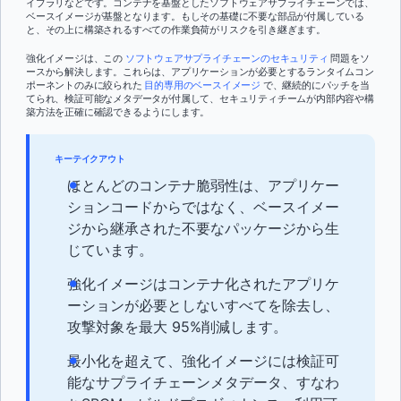
イブラリなどです。コンテナを基盤としたソフトウェアサプライチェーンでは、
ベースイメージが基盤となります。もしその基礎に不要な部品が付属している
と、その上に構築されるすべての作業負荷がリスクを引き継ぎます。
強化イメージは、この
ソフトウェアサプライチェーンのセキュリティ
問題をソ
ースから解決します。これらは、アプリケーションが必要とするランタイムコン
ポーネントのみに絞られた
目的専用のベースイメージ
で、継続的にパッチを当
てられ、検証可能なメタデータが付属して、セキュリティチームが内部内容や構
築方法を正確に確認できるようにします。
キーテイクアウト
ほとんどのコンテナ脆弱性は、アプリケー
ションコードからではなく、ベースイメー
ジから継承された不要なパッケージから生
じています。
強化イメージはコンテナ化されたアプリケ
ーションが必要としないすべてを除去し、
攻撃対象を最大 95%削減します。
最小化を超えて、強化イメージには検証可
能なサプライチェーンメタデータ、すなわ