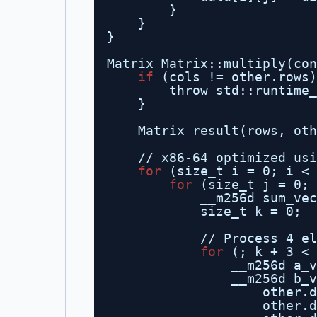
}
}
}
Matrix Matrix::multiply(con
if
(cols != other.rows)
throw std::runtime_
}
Matrix result(rows, oth
//
x86-64 optimized usi
for
(size_t i = 0; i < 
for
(size_t j = 0; 
__m256d sum_vec
size_t k = 0;
//
Process 4 el
for
(; k + 3 < 
__m256d a_v
__m256d b_v
other.d
other.d