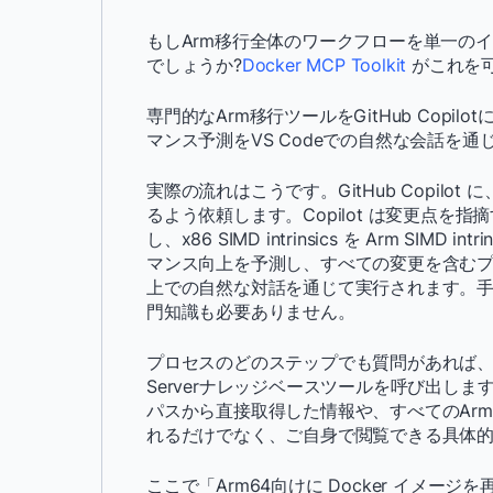
もしArm移行全体のワークフローを単一の
でしょうか?
Docker MCP Toolkit
がこれを
専門的なArm移行ツールをGitHub Cop
マンス予測をVS Codeでの自然な会話を
実際の流れはこうです。GitHub Copilot
るよう依頼します。Copilot は変更点を指摘す
し、x86 SIMD intrinsics を Arm SIMD
マンス向上を予測し、すべての変更を含むプル
上での自然な対話を通じて実行されます。
門知識も必要ありません。
プロセスのどのステップでも質問があれば、直接
Serverナレッジベースツールを呼び出します。
パスから直接取得した情報や、すべてのAr
れるだけでなく、ご自身で閲覧できる具体
ここで「Arm64向けに Docker イメ