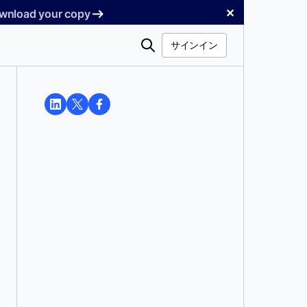
✕
Download your copy
検
サインイン
索