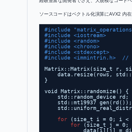
経験豊富な開発者でさえ、大規模なコード
ソースコードはベクトル化演算にAVX2 内
#include "matrix_operations
#include <iostream>
#include <random>
#include <chrono>
#include <stdexcept>
#include <immintrin.h>  // 
Matrix::Matrix(size_t r, si
data.resize(rows, std::
}
void Matrix::randomize() {
std::random_device rd;
std::mt19937 gen(rd());
std::uniform_real_distr
for
(size_t i = 0; i < 
for
(size_t j = 0; 
data[i][j] = d