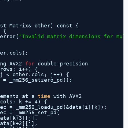
st Matrix& other) const {
 {
error(
"Invalid matrix dimensions for mul
er.cols);
ng AVX2 
for
double-precision
rows; i++) {
j < other.cols; j++) {
 = _mm256_setzero_pd();
ements at a 
time
with AVX2
cols; k += 4) {
ec = _mm256_loadu_pd(&data[i][k]);
ec = _mm256_set_pd(
ata[k+3][j],
ata[k+2][j],