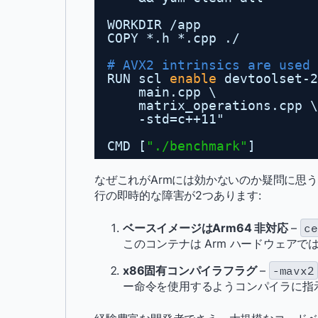
WORKDIR 
/app
COPY *.h *.cpp ./
# AVX2 intrinsics are used 
RUN scl 
enable
devtoolset-2
main.cpp \
matrix_operations.cpp \
-std=c++11"
CMD [
"./benchmark"
]
なぜこれがArmには効かないのか疑問に思うかもし
行の即時的な障害が2つあります:
ベースイメージはArm64 非対応
–
ce
このコンテナは Arm ハードウェアで
x86固有コンパイラフラグ
–
-mavx2
ー命令を使用するようコンパイラに指