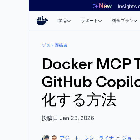
コ
Insights 
ン
テ
製品
サポート
料金プラン
ン
ツ
へ
ゲスト寄稿者
ス
キ
Docker MCP 
ッ
プ
GitHub Cop
化する方法
投稿日 Jan 23, 2026
アジート・シン・ライナ
と
ジョー