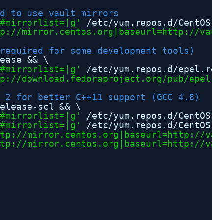
ed to use vault mirrors
#mirrorlist=|g'
/etc/yum
.repos.d
/CentOS-
p://mirror.centos.org
|baseurl=
http://vau
required for some development tools)
ease && \
#mirrorlist=|g'
/etc/yum
.repos.d
/epel
.re
p://download.fedoraproject.org/pub/epel
|
 2 for better C++11 support (GCC 4.8)
elease-scl && \
#mirrorlist=|g'
/etc/yum
.repos.d
/CentOS-
#mirrorlist=|g'
/etc/yum
.repos.d
/CentOS-
tp://mirror.centos.org
|baseurl=
http://va
tp://mirror.centos.org
|baseurl=
http://va