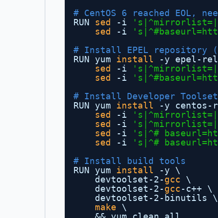
# CentOS 6 reached EOL, ne
RUN 
sed
-i 
's|^mirrorlist=|
sed
-i 
's|^#baseurl=
htt
# Install EPEL repository (
RUN yum 
install
-y epel-rel
sed
-i 
's|^mirrorlist=|
sed
-i 
's|^#baseurl=
htt
# Install Developer Toolset
RUN yum 
install
-y centos-r
sed
-i 
's|^mirrorlist=|
sed
-i 
's|^mirrorlist=|
sed
-i 
's|^# baseurl=
ht
sed
-i 
's|^# baseurl=
ht
# Install build tools
RUN yum 
install
-y \
devtoolset-2-
gcc
\
devtoolset-2-
gcc
-c++ \
devtoolset-2-binutils \
make
\
&& yum clean all