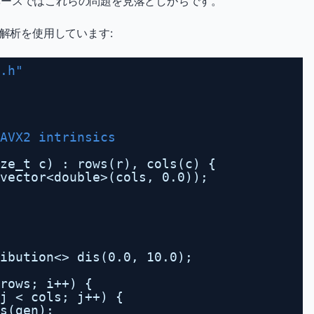
ベースではこれらの問題を見落としがちです。
在解析を使用しています:
.h"
AVX2 intrinsics
ze_t c) : rows(r), cols(c) {
vector<double>(cols, 0.0));
ibution<> dis(0.0, 10.0);
rows; i++) {
j < cols; j++) {
is(gen);