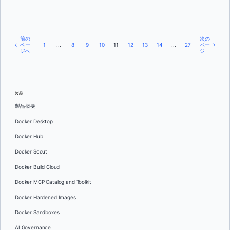
前の
次の
ペー
1
...
8
9
10
11
12
13
14
...
27
ペー
ジへ
ジ
製品
製品概要
Docker Desktop
Docker Hub
Docker Scout
Docker Build Cloud
Docker MCP Catalog and Toolkit
Docker Hardened Images
Docker Sandboxes
AI Governance