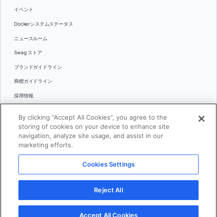
イベント
Dockerシステムステータス
ニュースルーム
Swag ストア
ブランドガイドライン
商標ガイドライン
採用情報
お問い合わせ
By clicking “Accept All Cookies”, you agree to the
言語
storing of cookies on your device to enhance site
English
navigation, analyze site usage, and assist in our
marketing efforts.
日本語
Cookies Settings
© 2026 Docker Inc.全著作権所有
Reject All
利用規約(英語)
プライバシー
リーガル
Cookies Settings
Accept All Cookies