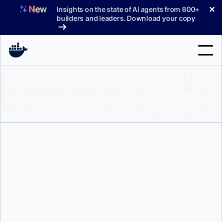
コ
✕
Insights on the state of AI agents from 800+
ン
builders and leaders. Download your copy
テ
ン
ツ
へ
検
ス
索
キ
ッ
製品
プ
サポート
料金プラン
ブログ
ジェイ・シュミット
ドキュメント
サインイン