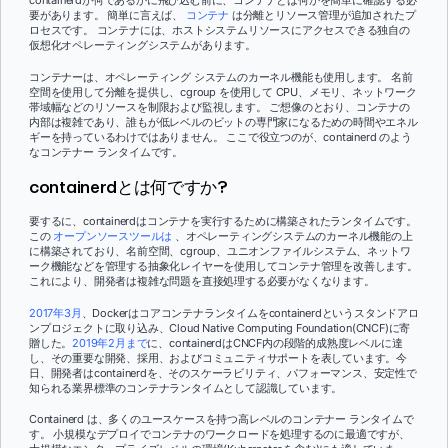
containerdが何であるかに飛び込む前に、コンテナとは何かを簡単に確認する必
要があります。 簡単に言えば、
コンテナ
は分離とリソース管理が追加されたプ
ロセスです。 コンテナには、ホストシステムリソースにアクセスできる独自の
仮想化オペレーティングシステムがあります。
コンテナーは、オペレーティング システムのカーネル機能も使用します。 名前
空間を使用して分離を提供し、cgroup を使用して CPU、メモリ、ネットワーク
帯域幅などのリソースを制限および監視します。 ご想像のとおり、コンテナの
内部は複雑であり、誰もが低レベルのビットの専門家になるための時間やエネル
ギーを持っているわけではありません。 ここで役立つのが、containerd のよう
なコンテナー ランタイムです。
containerdとは何ですか?
要するに、containerdはコンテナを実行するために構築されたランタイムです。
この
オープンソースツールは
、オペレーティングシステムのカーネル機能の上
に構築されており、名前空間、cgroup、ユニオンファイルシステム、ネットワ
ーク機能などを管理する抽象化レイヤーを使用してコンテナ管理を改善します。
これにより、開発者は複雑な問題を直接処理する必要がなくなります。
2017年3月
、Dockerはコアコンテナランタイムをcontainerdというスタンドアロ
ンプロジェクトに取り込み、Cloud Native Computing Foundation(CNCF)に寄
贈した。
2019年2月まで
に、containerdはCNCF内の段階的成熟度レベルに達
し、その重要な開発、採用、およびコミュニティサポートを表しています。今
日、開発者はcontainerdを、そのスケーラビリティ、パフォーマンス、安定性で
知られる業界標準のコンテナランタイムとして認識しています。
Containerd は、多くのユースケースを持つ高レベルのコンテナー ランタイムで
す。 小規模なデプロイでコンテナのワークロードを処理するのに最適ですが、