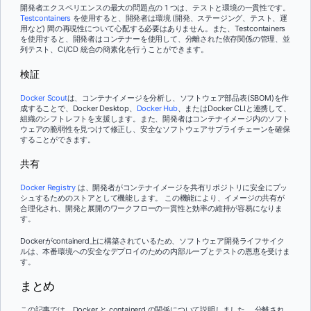
開発者エクスペリエンスの最大の問題点の 1 つは、テストと環境の一貫性です。
Testcontainers
を使用すると、開発者は環境 (開発、ステージング、テスト、運
用など) 間の再現性について心配する必要はありません。また、Testcontainers
を使用すると、開発者はコンテナーを使用して、分離された依存関係の管理、並
列テスト、CI/CD 統合の簡素化を行うことができます。
検証
Docker Scout
は、コンテナイメージを分析し、ソフトウェア部品表(SBOM)を作
成することで、Docker Desktop、
Docker Hub
、またはDocker CLIと連携して、
組織のシフトレフトを支援します。また、開発者はコンテナイメージ内のソフト
ウェアの脆弱性を見つけて修正し、安全なソフトウェアサプライチェーンを確保
することができます。
共有
Docker Registry
は、開発者がコンテナイメージを共有リポジトリに安全にプッ
シュするためのストアとして機能します。 この機能により、イメージの共有が
合理化され、開発と展開のワークフローの一貫性と効率の維持が容易になりま
す。
Dockerがcontainerd上に構築されているため、ソフトウェア開発ライフサイク
ルは、本番環境への安全なデプロイのための内部ループとテストの恩恵を受けま
す。
まとめ
この記事では、Docker と containerd の関係について説明しました。 分離され