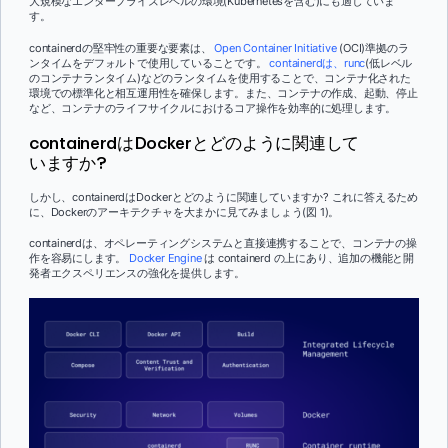
大規模なエンタープライズレベルの環境(Kubernetesを含む)にも適していま
す。
containerdの堅牢性の重要な要素は、
Open Container Initiative
(OCI)準拠のラ
ンタイムをデフォルトで使用していることです。
containerdは、runc
(低レベル
のコンテナランタイム)などのランタイムを使用することで、コンテナ化された
環境での標準化と相互運用性を確保します。また、コンテナの作成、起動、停止
など、コンテナのライフサイクルにおけるコア操作を効率的に処理します。
containerdはDockerとどのように関連して
いますか?
しかし、containerdはDockerとどのように関連していますか? これに答えるため
に、Dockerのアーキテクチャを大まかに見てみましょう(図 1)。
containerdは、オペレーティングシステムと直接連携することで、コンテナの操
作を容易にします。
Docker Engine
は containerd の上にあり、追加の機能と開
発者エクスペリエンスの強化を提供します。