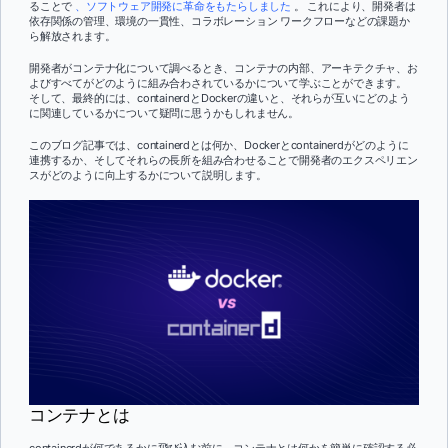
ることで
、ソフトウェア開発に革命をもたらしました
。 これにより、開発者は
依存関係の管理、環境の一貫性、コラボレーション ワークフローなどの課題か
ら解放されます。
開発者がコンテナ化について調べるとき、コンテナの内部、アーキテクチャ、お
よびすべてがどのように組み合わされているかについて学ぶことができます。
そして、最終的には、containerdとDockerの違いと、それらが互いにどのよう
に関連しているかについて疑問に思うかもしれません。
このブログ記事では、containerdとは何か、Dockerとcontainerdがどのように
連携するか、そしてそれらの長所を組み合わせることで開発者のエクスペリエン
スがどのように向上するかについて説明します。
コンテナとは