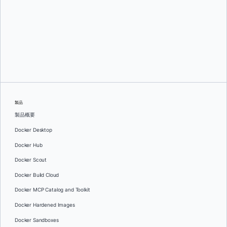
オレグ・セラエフ
製品
製品概要
Docker Desktop
Docker Hub
Docker Scout
Docker Build Cloud
Docker MCP Catalog and Toolkit
Docker Hardened Images
Docker Sandboxes