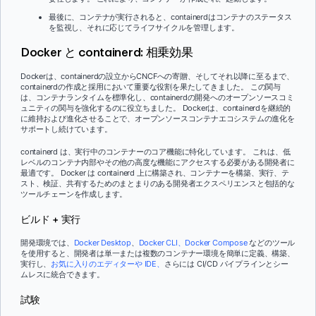
最後に、コンテナが実行されると、containerdはコンテナのステータス
を監視し、それに応じてライフサイクルを管理します。
Docker と containerd: 相乗効果
Dockerは、containerdの設立からCNCFへの寄贈、そしてそれ以降に至るまで、
containerdの作成と採用において重要な役割を果たしてきました。 この関与
は、コンテナランタイムを標準化し、containerdの開発へのオープンソースコミ
ュニティの関与を強化するのに役立ちました。 Dockerは、containerdを継続的
に維持および進化させることで、オープンソースコンテナエコシステムの進化を
サポートし続けています。
containerd は、実行中のコンテナーのコア機能に特化しています。 これは、低
レベルのコンテナ内部やその他の高度な機能にアクセスする必要がある開発者に
最適です。 Docker は containerd 上に構築され、コンテナーを構築、実行、テ
スト、検証、共有するためのまとまりのある開発者エクスペリエンスと包括的な
ツールチェーンを作成します。
ビルド + 実行
開発環境では、
Docker Desktop
、
Docker CLI、
Docker Compose
などのツール
を使用すると、開発者は単一または複数のコンテナー環境を簡単に定義、構築、
実行し、
お気に入りのエディターや IDE、
さらには CI/CD パイプラインとシー
ムレスに統合できます。
試験