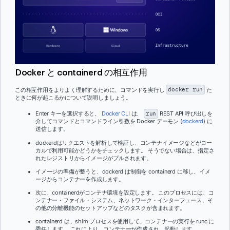
Docker と containerd の相互作用
この相互作用をよりよく理解するために、コマンドを実行し
docker run
た
ときに何が起こるかについて説明しましょう。
Enter キーを選択すると、
Docker CLI
は、
run
REST API 呼び出しを
介してコマンドとコマンドライン引数を Docker デーモン (
dockerd
) に
送信します。
dockerdはリクエストを解析して検証し、コンテナイメージなどがロー
カルで利用可能かどうかをチェックします。 そうでない場合は、指定さ
れたレジストリからイメージがプルされます。
イメージの準備が整うと、dockerd は制御を containerd に移し、イメ
ージからコンテナーを作成します。
次に、containerdがコンテナ環境を設定します。 このプロセスには、コ
ンテナー・ファイル・システム、ネットワーク・インターフェース、そ
の他の分離機能のセットアップなどのタスクが含まれます。
containerd は、shim プロセスを使用して、コンテナーの実行を runc に
委任します。 これにより、コンテナーが作成され、起動します。