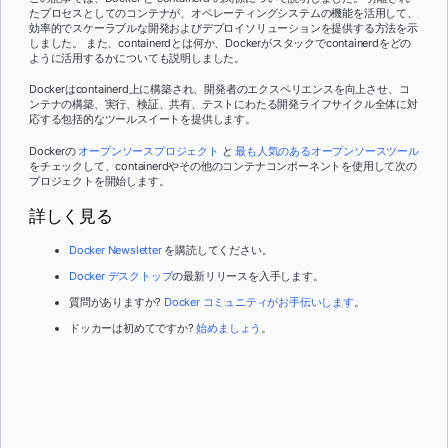
たプロセスとしてのコンテナが、オペレーティングシステムの機能を活用して、
効率的でスケーラブルな開発およびデプロイソリューションを提供する方法を示
しました。 また、containerdとは何か、Dockerがスタックでcontainerdをどの
ように活用するかについても説明しました。
Dockerはcontainerd上に構築され、開発者のエクスペリエンスを向上させ、コ
ンテナの構築、実行、検証、共有、テストにわたる開発ライフサイクル全体に対
応する包括的なツールスイートを提供します。
Dockerの
オープンソースプロジェクト
と
最も人気のあるオープンソースツール
をチェックして、containerdやその他のコンテナコンポーネントを使用して次の
プロジェクトを開始します。
詳しく見る
Docker Newsletter
を購読してください。
Docker デスクトップ
の最新リリースを入手します。
質問がありますか?
Docker コミュニティがお手伝いします
。
ドッカーは初めてですか?
始めましょう
。