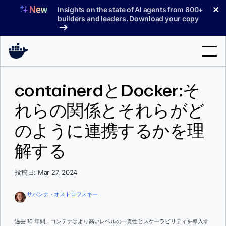
コ
✕
Insights on the state of AI agents from 800+
ン
builders and leaders. Download your copy
テ
ン
ツ
へ
検
ス
containerdとDocker:そ
索
キ
ッ
れらの関係とそれらがど
製品
プ
のように連携するかを理
サポート
解する
料金プラン
ブログ
投稿日: Mar 27, 2024
ドキュメント
サバンナ・オストロフスキー
サインイン
過去 10 年間、コンテナはより高いレベルの一貫性とスケーラビリティを導入す