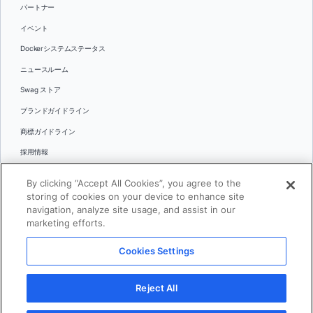
パートナー
イベント
Dockerシステムステータス
ニュースルーム
Swag ストア
ブランドガイドライン
商標ガイドライン
採用情報
お問い合わせ
By clicking “Accept All Cookies”, you agree to the
言語
storing of cookies on your device to enhance site
English
navigation, analyze site usage, and assist in our
marketing efforts.
日本語
Cookies Settings
© 2026 Docker Inc.全著作権所有
Reject All
利用規約(英語)
プライバシー
リーガル
Cookies Settings