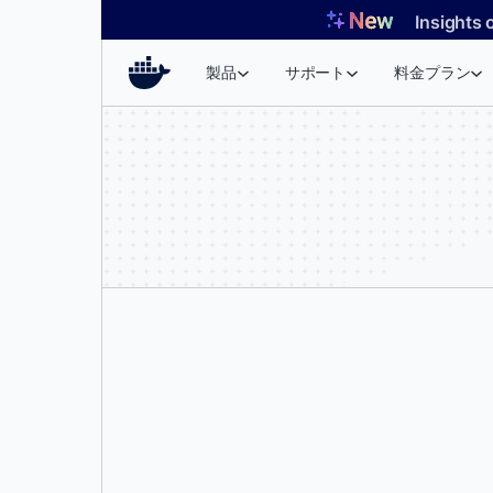
コ
Insights 
ン
テ
製品
サポート
料金プラン
ン
ツ
へ
ス
キ
ッ
プ