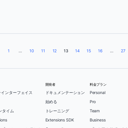
Docker Team
1
...
10
11
12
13
14
15
16
...
27
開発者
料金プラン
ンインターフェイス
ドキュメンテーション
Personal
始める
Pro
ンタイム
トレーニング
Team
ions
Extensions SDK
Business