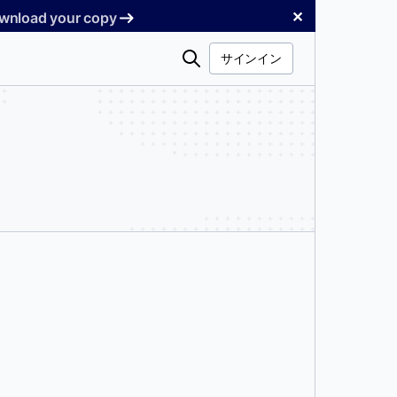
✕
Download your copy
検
サインイン
索