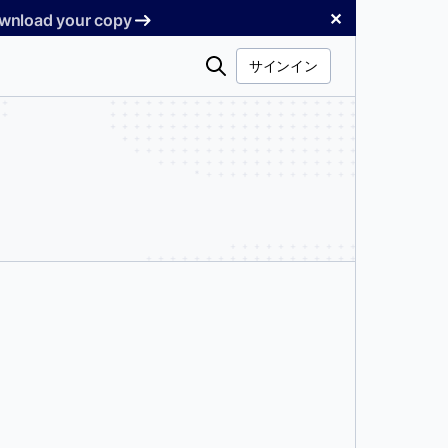
✕
Download your copy
検
サインイン
索