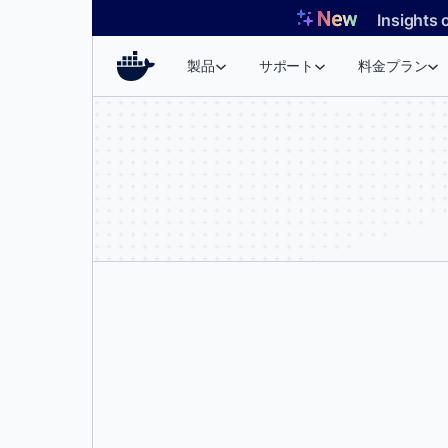
コ
Insights 
ン
テ
製品
サポート
料金プラン
ン
ツ
へ
ス
キ
ッ
プ