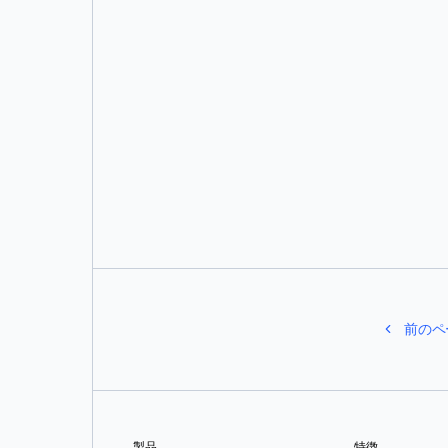
マイク・コールマン
前のペ
製品
特徴