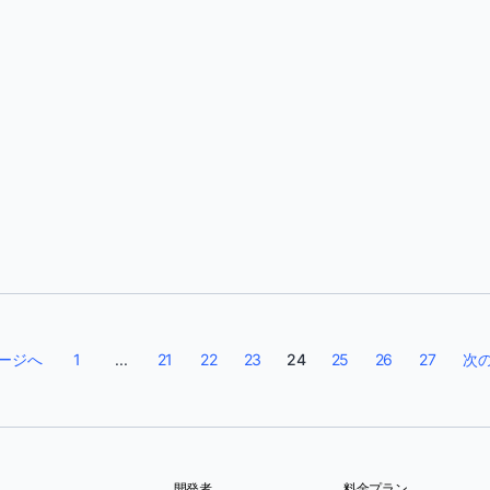
マイク・コールマン
ージへ
1
...
21
22
23
24
25
26
27
次
開発者
料金プラン