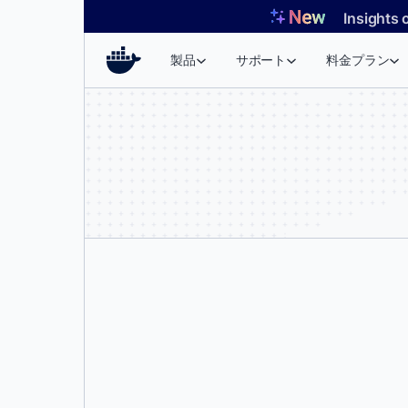
コ
Insights 
ン
テ
製品
サポート
料金プラン
ン
ツ
へ
ス
キ
ッ
プ