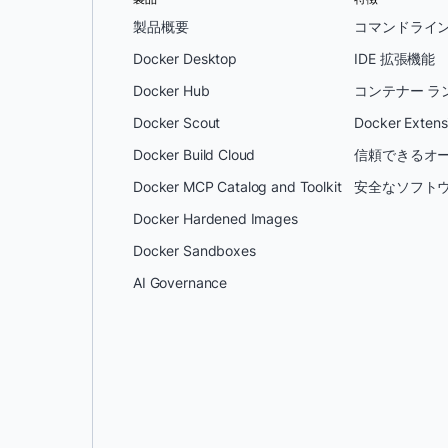
製品概要
コマンドライ
Docker Desktop
IDE 拡張機能
Docker Hub
コンテナー ラ
Docker Scout
Docker Extens
Docker Build Cloud
信頼できるオー
Docker MCP Catalog and Toolkit
安全なソフトウ
Docker Hardened Images
Docker Sandboxes
AI Governance