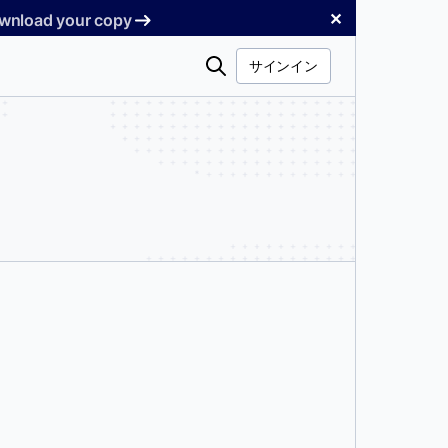
✕
Download your copy
検
サインイン
索