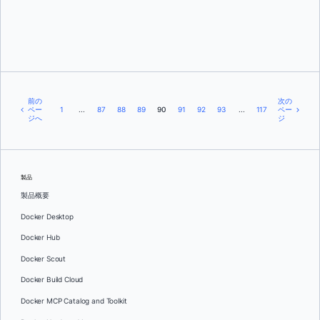
ブレット・インマン
前の
次の
ペー
1
...
87
88
89
90
91
92
93
...
117
ペー
ジへ
ジ
製品
製品概要
Docker Desktop
Docker Hub
Docker Scout
Docker Build Cloud
Docker MCP Catalog and Toolkit