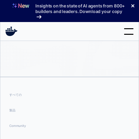
コ
✕
Insights on the state of AI agents from 800+
ン
builders and leaders. Download your copy
テ
ン
ツ
へ
検
ス
索
キ
ッ
製品
プ
サポート
料金プラン
すべての
ブログ
製品
ドキュメント
Community
サインイン