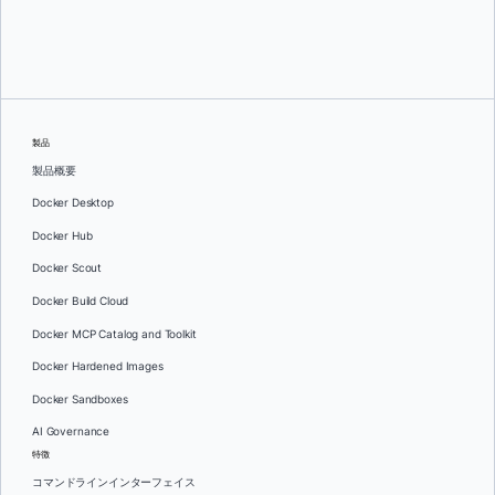
グレッグ・モンデロ
そして
ダン・ステルツァー
製品
製品概要
Docker Desktop
Docker Hub
Docker Scout
Docker Build Cloud
Docker MCP Catalog and Toolkit
Docker Hardened Images
Docker Sandboxes
AI Governance
特徴
コマンドラインインターフェイス