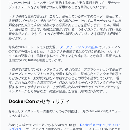
このペーパーは、ジャスティンが要約する4つの主要な原則を通じて、安全なサ
プライチェーンをより簡単かつ広く採用することを目的としています。
「より単純な言葉で言えば、これは、使用しているすべてのコード、使用してい
る正確なバージョン、それらがどこから来たのか、そしてエラーがないように自
動化された方法で安全に追跡できる必要があることを意味します。 ビルド環境
は、最小限で、安全で、明確に定義されている、つまりコンテナ化されている必
要があります。 そして、すべてが安全に認証されていることを確認する必要が
あります。」
寄稿者のロバート・レモスは先週、
ダークリーディング
の記事
でジャスティン
のブログを引用しました。 「
コンテナを保護するために何が必要か」
というタ
イトルの記事では、信頼できるパイプラインを作成することが非常に重要である
理由についてJustinを引用しています。
「自分で作成していないソフトウェア、多くの場合、アプリケーションで使用す
るオープンソースソフトウェアを使用するたびに、追加したソフトウェアが思っ
たとおりであり、敵対的ではなく信頼できることの両方を信頼しています。 通
常、これらは両方とも真実ですが、何百人もの人々がインフラストラクチャを攻
撃するコードが含まれていることが判明したSolarWindsからのアップデートを
インストールした場合など、問題が発生した場合、結果は深刻です。」
DockerCon のセキュリティ
セキュリティストーリーの他のいくつかの側面は、5月のDockerConのメニュー
にありました。
Sysdig の統合エンジニアである Alvaro Muro は、
Dockerfile セキュリティのト
ップ ベスト
プラクティスに関するウェビナーを主導し、イメージ ビルドのこれ