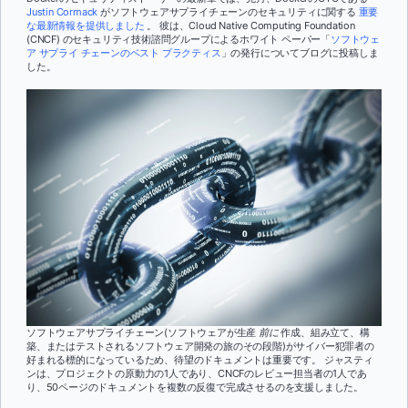
Justin Cormack
がソフトウェアサプライチェーンのセキュリティに関する
重要
な最新情報を提供しました
。 彼は、Cloud Native Computing Foundation
(CNCF) のセキュリティ技術諮問グループによるホワイト ペーパー「
ソフトウェ
ア サプライ チェーンのベスト プラクティス
」の発行についてブログに投稿しま
した。
ソフトウェアサプライチェーン(ソフトウェアが生産
前に
作成、組み立て、構
築、またはテストされるソフトウェア開発の旅のその段階)がサイバー犯罪者の
好まれる標的になっているため、待望のドキュメントは重要です。 ジャスティ
ンは、プロジェクトの原動力の1人であり、CNCFのレビュー担当者の1人であ
り、50ページのドキュメントを複数の反復で完成させるのを支援しました。