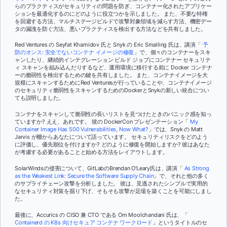
らのプラクティスがセキュリティの問題を防ぎ、コンテナー化されたアプリケー
ションを最適化するのにどのように役立つかを示しました。 また、不要な特権
を回避する方法、マルチステージビルドで攻撃対象領域を減らす方法、機密デー
タの漏洩を防ぐ方法、悪いプラクティスを検出する方法などを共有しました。
Red Ventures の Seyfat Khamidov 氏と Snyk の Eric Smalling 氏は、講演「
予
防のオンス: 安全でないコンテナ イメージの修復
」で、個々のコンテナーをスキ
ャンしたり、継続的インテグレーション ビルド ジョブにコンテナー セキュリテ
ィ スキャンを組み込んだりするなど、運用環境に移行する前に Docker コンテナ
ーの脆弱性を検出するための鍵を共有しました。 また、コンテナイメージを大
規模にスキャンするためにRed Venturesが行っていることや、コンテナイメージ
のセキュリティ脆弱性をスキャンするためのDockerとSnykの新しい統合につい
ても説明しました。
コンテナをスキャンして脆弱性の長いリストを見つけたときのパニック感を知っ
ていますか? ええ、あれです。 彼の DockerCon プレゼンテーション「
My
Container Image Has 500 Vulnerabilities, Now What?
」では、Snyk の Matt
Jarvis が棚からあなたについて語っています。 セキュリティリスクをどのよう
に評価し、優先順位を付けますか? どのように修復を開始しますか? 彼はあなた
が考慮する必要があることと始める方法をレイアウトします。
SolarWindsの侵害について、GitLabのBrendan O'Leary氏は、講演「
As Strong
as the Weakest Link: Secure the Software Supply Chain
」で、それと他の多く
のサプライチェーン攻撃を分析しました。 彼は、見逃されたシンプルで実用的
なセキュリティ対策を掘り下げ、そもそも攻撃が足場を築くことを可能にしまし
た。
最後に、Accurics の CISO 兼 CTO である Om Moolchandani 氏は、「
Containerd の K8s 向けセキュア コンテナ ワークロード
」というタイトルのセ