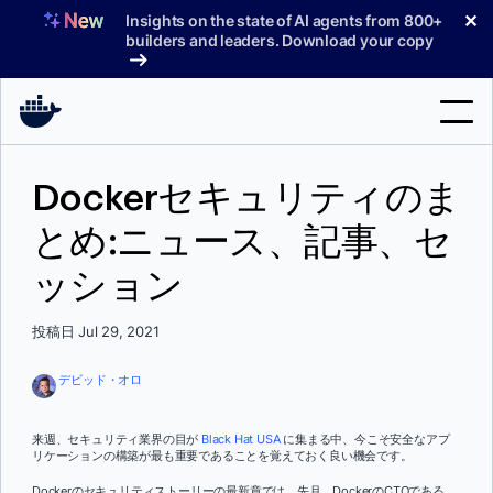
コ
✕
Insights on the state of AI agents from 800+
ン
builders and leaders. Download your copy
テ
ン
ツ
へ
検
ス
Dockerセキュリティのま
索
キ
ッ
とめ:ニュース、記事、セ
製品
プ
ッション
サポート
料金プラン
投稿日 Jul 29, 2021
ブログ
デビッド・オロ
ドキュメント
来週、セキュリティ業界の目が
Black Hat USA
に集まる中、今こそ安全なアプ
リケーションの構築が最も重要であることを覚えておく良い機会です。
サインイン
Dockerのセキュリティストーリーの最新章では、先月、DockerのCTOである