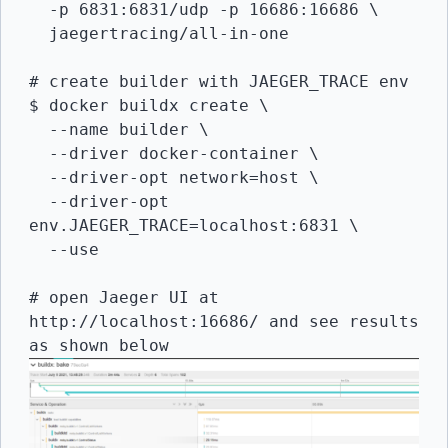
  -p 6831:6831/udp -p 16686:16686 \

  jaegertracing/all-in-one

# create builder with JAEGER_TRACE env

$ docker buildx create \

  --name builder \

  --driver docker-container \

  --driver-opt network=host \

  --driver-opt 
env.JAEGER_TRACE=localhost:6831 \

  --use

# open Jaeger UI at 
http://localhost:16686/ and see results 
as shown below