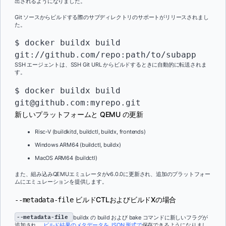
出されるようになりました。
Git ソースからビルドする際のサブディレクトリのサポートがリリースされまし
た。
$ docker buildx build 
git://github.com/repo:path/to/subapp
SSH エージェントは、SSH Git URL からビルドするときに自動的に転送されま
す。
$ docker buildx build 
git@github.com:myrepo.git
新しいプラットフォームと QEMU の更新
Risc-V (buildkitd, buildctl, buildx, frontends)
Windows ARM64 (buildctl, buildx)
MacOS ARM64 (buildctl)
また、組み込みQEMUエミュレータがv6.0.0に更新され、追加のプラットフォー
ムにエミュレーションを提供します。
ビルドCTLおよびビルドXの場合
--metadata-file
--metadata-file
buildx の build および bake コマンドに新しいフラグが
追加され、
ビルド結果のメタデータを JSON 形式で
保存できるようになりまし