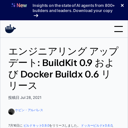
コ
✕
Insights on the state of AI agents from 800+
ン
builders and leaders. Download your copy
テ
ン
ツ
へ
検
ス
エンジニアリング アップ
索
キ
ッ
デート: BuildKit 0.9 およ
製品
プ
び Docker Buildx 0.6 リ
サポート
リース
料金プラン
ブログ
投稿日 Jul 28, 2021
ドキュメント
ケビン・アルバレス
サインイン
7月16日に
ビルドキット0.9.0
をリリースしました。
ドッカービルドx 0.6.0
,