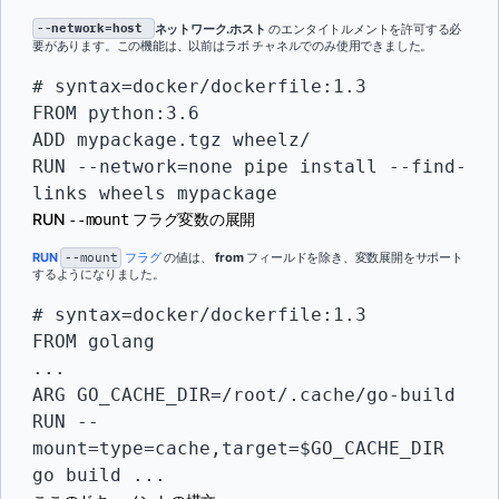
--network=host
ネットワーク.ホスト
のエンタイトルメントを許可する必
要があります。この機能は、以前はラボ チャネルでのみ使用できました。
# syntax=docker/dockerfile:1.3

FROM python:3.6

ADD mypackage.tgz wheelz/

RUN --network=none pipe install --find-
links wheels mypackage
RUN
フラグ変数の展開
--mount
RUN
--mount
フラグ
の値は、
from
フィールドを除き、変数展開をサポート
するようになりました。
# syntax=docker/dockerfile:1.3

FROM golang

...

ARG GO_CACHE_DIR=/root/.cache/go-build

RUN --
mount=type=cache,target=$GO_CACHE_DIR 
go build ...