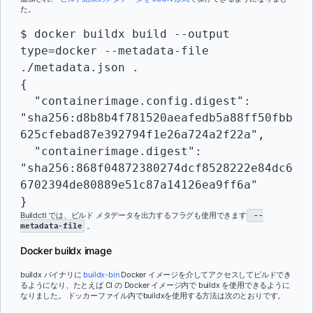
た。
$ docker buildx build --output 
type=docker --metadata-file 
./metadata.json .
{

  "containerimage.config.digest": 
"sha256:d8b8b4f781520aeafedb5a88ff50fbb
625cfebad87e392794f1e26a724a2f22a",

  "containerimage.digest": 
"sha256:868f04872380274dcf8528222e84dc6
6702394de80889e51c87a14126ea9ff6a"

}
Buildctl では、ビルド メタデータを出力するフラグも使用できます
--
metadata-file
。
Docker buildx image
buildx バイナリに
buildx-bin
Docker イメージを介してアクセスしてビルドでき
るようになり、たとえば CI の Docker イメージ内で buildx を使用できるように
なりました。 ドッカーファイル内でbuildxを使用する方法は次のとおりです。