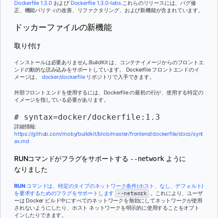
Dockerfile 1.3.0
および
Dockerfile 1.3.0-labs.
これらのリリースには、バグ修
正、機能パリティの改善、リファクタリング、および新機能が含まれています。
ドッカーファイルの新機能
取り付け
インストールは必要ありません:BuildKit は、コンテナイメージからのフロントエ
ンドの動的な読み込みをサポートしています。 Dockerfile フロントエンドのイ
メージは、
docker/dockerfile
リポジトリで入手できます。
外部フロントエンドを使用するには、Dockerfile の最初の行が、使用する特定の
イメージを指している必要があります。
# syntax=docker/dockerfile:1.3
詳細情報:
https://github.com/moby/buildkit/blob/master/frontend/dockerfile/docs/synt
ax.md
RUNコマンドがフラグをサポートする
ように
--network
なりました
RUN
コマンドは、特定のタイプのネットワーク条件(ホスト、なし、デフォルト)
を要求するためのフラグをサポートします
--network
。これにより、ユーザ
ーは Docker ビルド中にすべてのネットワークを無効にしてネットワークが使用
されないようにしたり、ホスト ネットワークを明示的に使用することをオプト
インしたりできます。