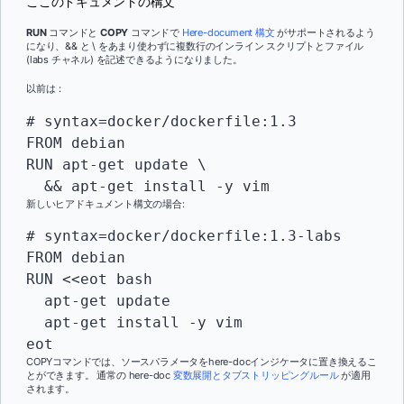
ここのドキュメントの構文
RUN
コマンドと
COPY
コマンドで
Here-document 構文
がサポートされるよう
になり、&& と \ をあまり使わずに複数行のインライン スクリプトとファイル
(labs チャネル) を記述できるようになりました。
以前は：
# syntax=docker/dockerfile:1.3

FROM debian

RUN apt-get update \

  && apt-get install -y vim
新しいヒアドキュメント構文の場合:
# syntax=docker/dockerfile:1.3-labs

FROM debian

RUN <<eot bash

  apt-get update

  apt-get install -y vim

eot
COPYコマンドでは、ソースパラメータをhere-docインジケータに置き換えるこ
とができます。 通常の here-doc
変数展開とタブストリッピングルール
が適用
されます。