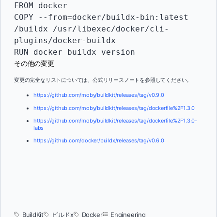
FROM docker

COPY --from=docker/buildx-bin:latest 
/buildx /usr/libexec/docker/cli-
plugins/docker-buildx

RUN docker buildx version
その他の変更
変更の完全なリストについては、公式リリースノートを参照してください。
https://github.com/moby/buildkit/releases/tag/v0.9.0
https://github.com/moby/buildkit/releases/tag/dockerfile%2F1.3.0
https://github.com/moby/buildkit/releases/tag/dockerfile%2F1.3.0-
labs
https://github.com/docker/buildx/releases/tag/v0.6.0
BuildKit
ビルドx
Docker
Engineering