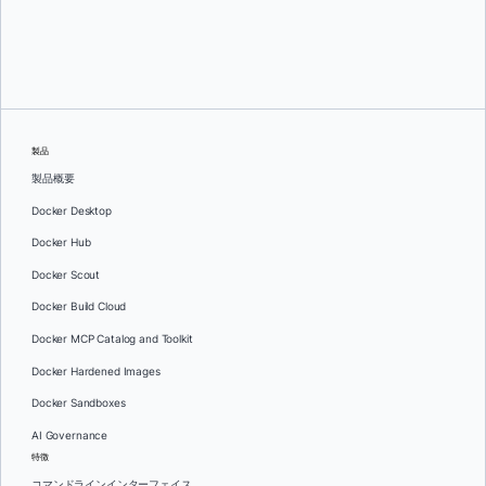
オレグ・セラエフ
製品
製品概要
Docker Desktop
Docker Hub
Docker Scout
Docker Build Cloud
Docker MCP Catalog and Toolkit
Docker Hardened Images
Docker Sandboxes
AI Governance
特徴
コマンドラインインターフェイス