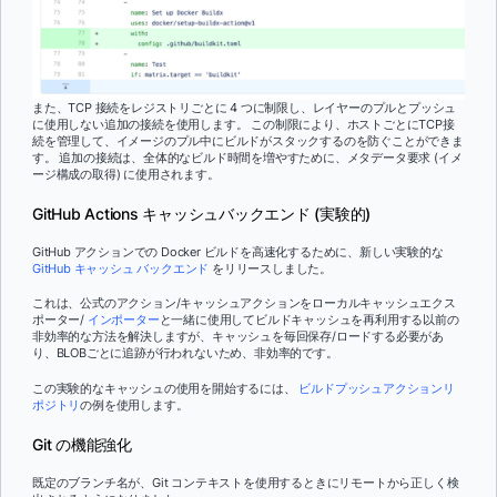
また、TCP 接続をレジストリごとに 4 つに制限し、レイヤーのプルとプッシュ
に使用しない追加の接続を使用します。 この制限により、ホストごとにTCP接
続を管理して、イメージのプル中にビルドがスタックするのを防ぐことができま
す。 追加の接続は、全体的なビルド時間を増やすために、メタデータ要求 (イメ
ージ構成の取得) に使用されます。
GitHub Actions キャッシュバックエンド (実験的)
GitHub アクションでの Docker ビルドを高速化するために、新しい実験的な
GitHub キャッシュ バックエンド
をリリースしました。
これは、公式のアクション/キャッシュアクションをローカルキャッシュエクス
ポーター/
インポーター
と一緒に使用してビルドキャッシュを再利用する以前の
非効率的な方法を解決しますが、キャッシュを毎回保存/ロードする必要があ
り、BLOBごとに追跡が行われないため、非効率的です。
この実験的なキャッシュの使用を開始するには、
ビルドプッシュアクションリ
ポジトリ
の例を使用します。
Git の機能強化
既定のブランチ名が、Git コンテキストを使用するときにリモートから正しく検