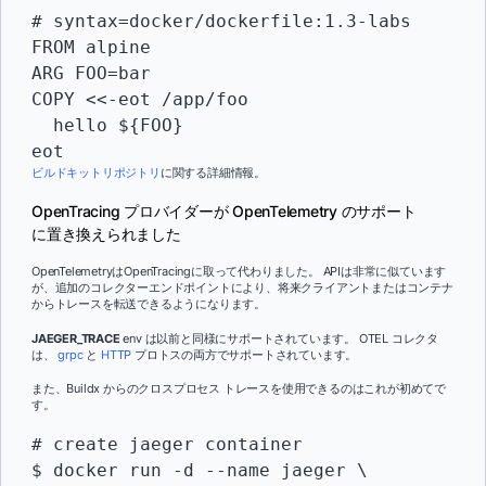
# syntax=docker/dockerfile:1.3-labs

FROM alpine

ARG FOO=bar

COPY <<-eot /app/foo

  hello ${FOO}

eot
ビルドキットリポジトリ
に関する詳細情報。
OpenTracing プロバイダーが OpenTelemetry のサポート
に置き換えられました
OpenTelemetryはOpenTracingに取って代わりました。 APIは非常に似ています
が、追加のコレクターエンドポイントにより、将来クライアントまたはコンテナ
からトレースを転送できるようになります。
JAEGER_TRACE
env は以前と同様にサポートされています。 OTEL コレクタ
は、
grpc
と
HTTP
プロトスの両方でサポートされています。
また、Buildx からのクロスプロセス トレースを使用できるのはこれが初めてで
す。
# create jaeger container

$ docker run -d --name jaeger \
