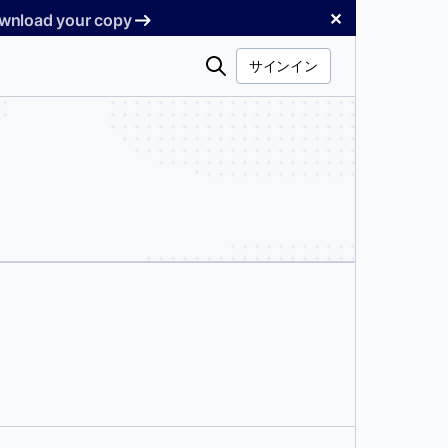
✕
Download your copy
検
サインイン
索