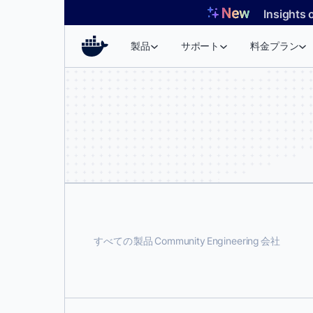
コ
Insights 
ン
テ
製品
サポート
料金プラン
ン
ツ
へ
ス
キ
ッ
プ
すべての
製品
Community
Engineering
会社