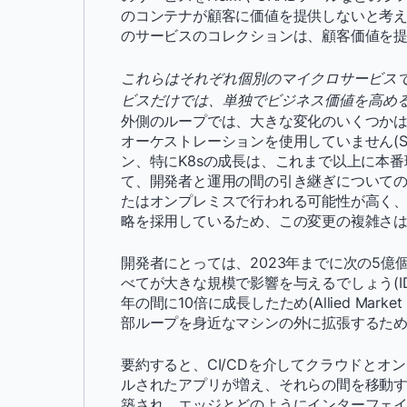
のコンテナが顧客に価値を提供しないと考え
のサービスのコレクションは、顧客価値を
これらはそれぞれ個別のマイクロサービス
ビスだけでは、単独でビジネス価値を高め
外側のループでは、大きな変化のいくつかは
オーケストレーションを使用していません(Sla
ン、特にK8sの成長は、これまで以上に本
て、開発者と運用の間の引き継ぎについての
たはオンプレミスで行われる可能性が高く、
略を採用しているため、この変更の複雑さ
開発者にとっては、2023年までに次の5
べてが大きな規模で影響を与えるでしょう(IDC Anal
年の間に10倍に成長したため(Allied Mar
部ループを身近なマシンの外に拡張するた
要約すると、CI/CDを介してクラウドと
ルされたアプリが増え、それらの間を移動す
築され、エッジとどのようにインターフェ