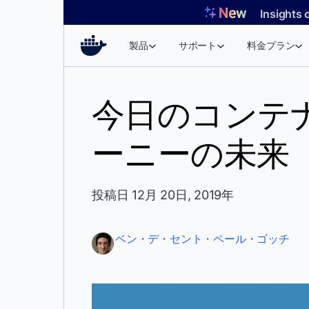
コ
Insights 
ン
テ
製品
サポート
料金プラン
ン
ツ
へ
今日のコンテ
ス
キ
ーニーの未来
ッ
プ
投稿日 12月 20日, 2019年
ベン・デ・セント・ペール・ゴッチ