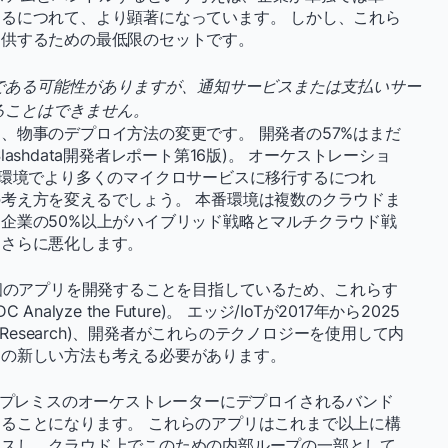
るにつれて、より顕著になっています。 しかし、これら
提供するための最低限のセットです。
である可能性がありますが、通知サービスまたは支払いサー
ることはできません。
、物事のデプロイ方法の変更です。 開発者の57%はまだ
shdata開発者レポート第16版)。 オーケストレーショ
番環境でより多くのマイクロサービスに移行するにつれ
考え方を変えるでしょう。 本番環境は複数のクラウドま
企業の50%以上がハイブリッド戦略とマルチクラウド戦
はさらに悪化します。
億個のアプリを開発することを目指しているため、これらす
yze the Future)。 エッジ/IoTが2017年から2025
ket Research)、開発者がこれらのテクノロジーを使用して内
めの新しい方法も考える必要があります。
オンプレミスのオーケストレーターにデプロイされるバンド
ることになります。 これらのアプリはこれまで以上に構
イスし、クラウド上でこのための内部ループの一部として