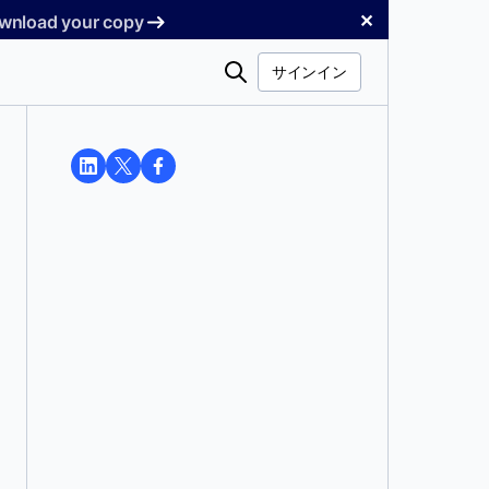
✕
Download your copy
検
サインイン
索