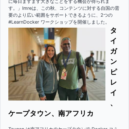
に毎日ますます大きなことをする機会が得られま
す。」Imreは、この秋、コンテンツに対する自国の需
要のより広い範囲をサポートできるように、2つの
#LearnDocker ワークショップを開催しました。
タ
イ
ガ
ン
ピ
レ
イ
、
ケープタウン、南アフリカ