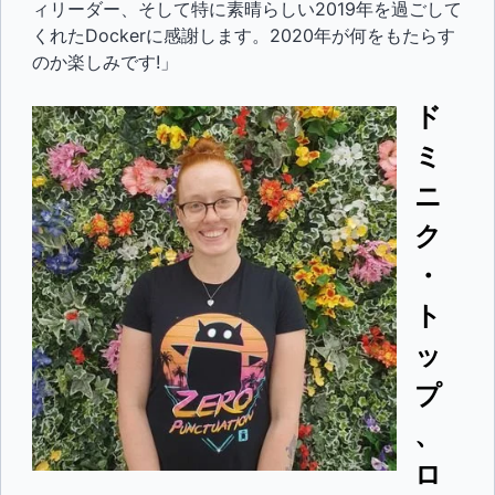
ィリーダー、そして特に素晴らしい2019年を過ごして
くれたDockerに感謝します。2020年が何をもたらす
のか楽しみです!」
ド
ミ
ニ
ク
・
ト
ッ
プ
、
ロ