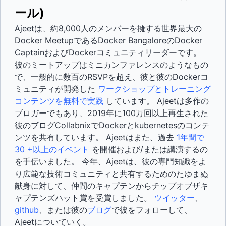
ール)
Ajeetは、約8,000人のメンバーを擁する世界最大の
Docker MeetupであるDocker BangaloreのDocker
CaptainおよびDockerコミュニティリーダーです。
彼のミートアップはミニカンファレンスのようなもの
で、一般的に数百のRSVPを超え、彼と彼のDockerコ
ミュニティが開発した
ワークショップとトレーニング
コンテンツを無料で実践
しています。 Ajeetは多作の
ブロガーでもあり、2019年に100万回以上再生された
彼のブログCollabnixでDockerとkubernetesのコンテ
ンツを共有しています。 Ajeetはまた、過去
1年間で
30 +以上のイベント
を開催および/または講演するの
を手伝いました。 今年、Ajeetは、彼の専門知識をよ
り広範な技術コミュニティと共有するためのたゆまぬ
献身に対して、仲間のキャプテンからチップオブザキ
ャプテンズハット賞を受賞しました。
ツイッター
、
github
、または彼の
ブログ
で彼をフォローして、
Ajeetについていく。