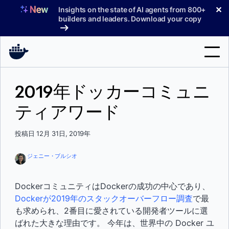
コ
✕
Insights on the state of AI agents from 800+
ン
builders and leaders. Download your copy
テ
ン
ツ
へ
検
ス
2019年ドッカーコミュニ
索
キ
ッ
ティアワード
製品
プ
サポート
投稿日 12月 31日, 2019年
料金プラン
ジェニー・ブルシオ
ブログ
DockerコミュニティはDockerの成功の中心であり、
ドキュメント
Dockerが2019年のスタックオーバーフロー調査
で最
も求められ、2番目に愛されている開発者ツールに選
サインイン
ばれた大きな理由です。 今年は、世界中の Docker ユ