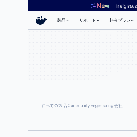
コ
Insights 
ン
テ
製品
サポート
料金プラン
ン
ツ
へ
ス
キ
ッ
プ
すべての
製品
Community
Engineering
会社