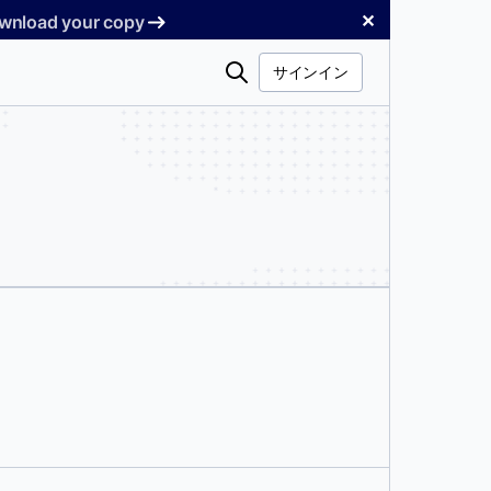
✕
Download your copy
検
サインイン
索