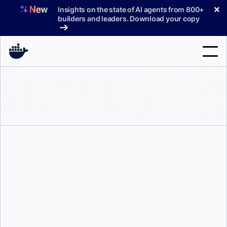
コ
✕
Insights on the state of AI agents from 800+
ン
builders and leaders. Download your copy
テ
ン
ツ
へ
検
ス
索
キ
ッ
製品
プ
サポート
料金プラン
ブログ
ドキュメント
マイク・コールマン
サインイン