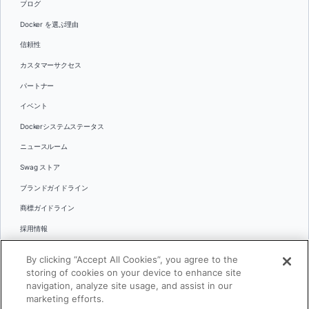
ブログ
Docker を選ぶ理由
信頼性
カスタマーサクセス
パートナー
イベント
Dockerシステムステータス
ニュースルーム
Swag ストア
ブランドガイドライン
商標ガイドライン
採用情報
お問い合わせ
By clicking “Accept All Cookies”, you agree to the
言語
storing of cookies on your device to enhance site
English
navigation, analyze site usage, and assist in our
marketing efforts.
日本語