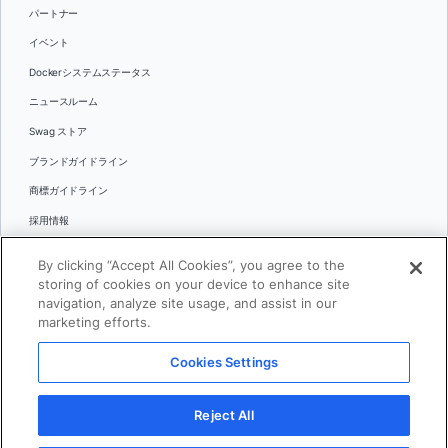
パートナー
イベント
Dockerシステムステータス
ニュースルーム
Swag ストア
ブランドガイドライン
商標ガイドライン
採用情報
お問い合わせ
By clicking “Accept All Cookies”, you agree to the
言語
storing of cookies on your device to enhance site
English
navigation, analyze site usage, and assist in our
marketing efforts.
日本語
Cookies Settings
© 2026 Docker Inc.全著作権所有
Reject All
利用規約(英語)
プライバシー
リーガル
Cookies Settings