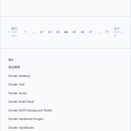
前の
次の
ペー
1
...
41
42
43
44
45
46
47
...
77
ペー
ジへ
ジ
製品
製品概要
Docker Desktop
Docker Hub
Docker Scout
Docker Build Cloud
Docker MCP Catalog and Toolkit
Docker Hardened Images
Docker Sandboxes