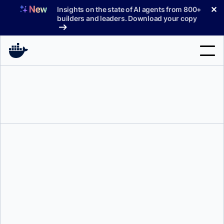
コ
✕
Insights on the state of AI agents from 800+
ン
builders and leaders. Download your copy
テ
ン
ツ
へ
検
ス
索
キ
ッ
製品
プ
サポート
料金プラン
ブログ
ドキュメント
サインイン