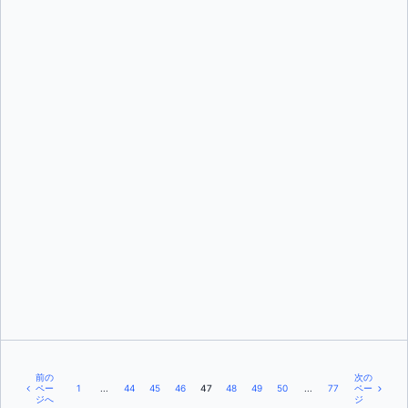
マーク・シャーウッド
そして
ヌーノ・コラソー
マヌエル・デ・ラ・ペーニャ
前の
次の
ペー
1
...
44
45
46
47
48
49
50
...
77
ペー
ジへ
ジ