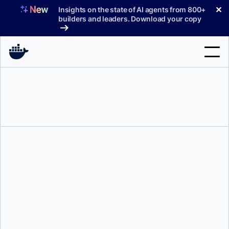
コ
✕
Insights on the state of AI agents from 800+
ン
builders and leaders. Download your copy
テ
ン
ツ
へ
検
ス
索
キ
ッ
製品
プ
サポート
料金プラン
ブログ
アジート・シン・ライナ
そして
ムハンマド・シャーゼブ
ドキュメント
サインイン