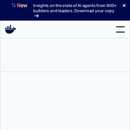
コ
✕
Insights on the state of AI agents from 800+
ン
builders and leaders. Download your copy
テ
ン
ツ
へ
検
ス
索
キ
ッ
製品
プ
サポート
料金プラン
ブログ
ドキュメント
キャット・トムルシュカ
サインイン