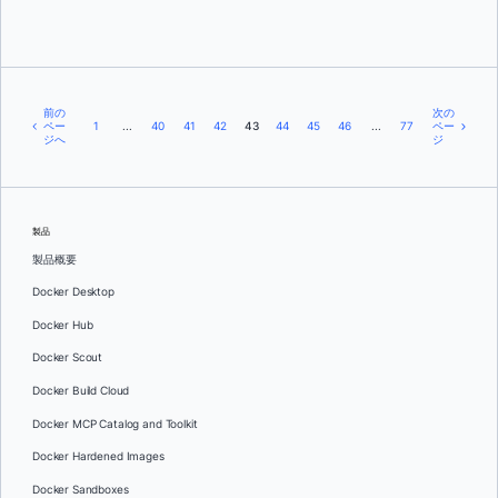
前の
次の
ペー
1
...
40
41
42
43
44
45
46
...
77
ペー
ジへ
ジ
製品
製品概要
Docker Desktop
Docker Hub
Docker Scout
Docker Build Cloud
Docker MCP Catalog and Toolkit
Docker Hardened Images
Docker Sandboxes