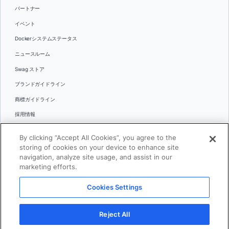
パートナー
イベント
Dockerシステムステータス
ニュースルーム
Swag ストア
ブランドガイドライン
商標ガイドライン
採用情報
お問い合わせ
By clicking “Accept All Cookies”, you agree to the
言語
storing of cookies on your device to enhance site
English
navigation, analyze site usage, and assist in our
marketing efforts.
日本語
Cookies Settings
© 2026 Docker Inc.全著作権所有
Reject All
利用規約(英語)
プライバシー
リーガル