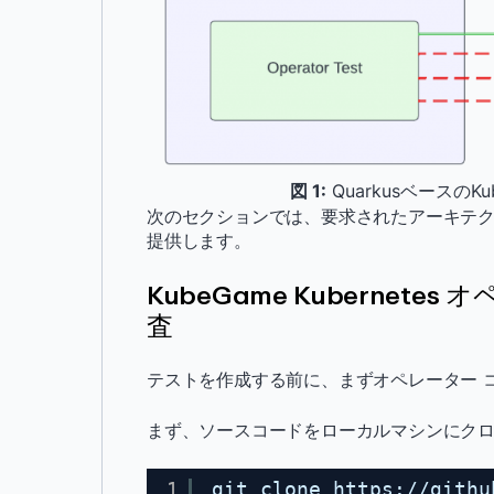
図 1:
QuarkusベースのK
次のセクションでは、要求されたアーキテ
提供します。
KubeGame Kubernete
査
テストを作成する前に、まずオペレーター 
まず、ソースコードをローカルマシンにク
1
git clone 
https://githu