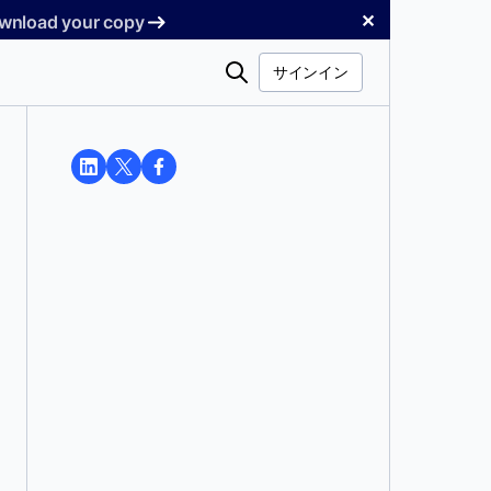
✕
Download your copy
検
サインイン
索