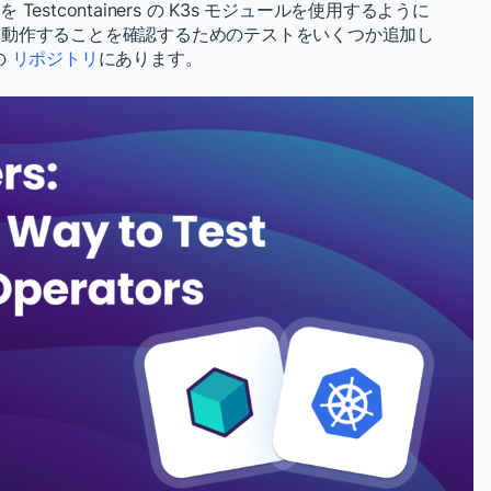
ーを Testcontainers の K3s モジュールを使用するように
に動作することを確認するためのテストをいくつか追加し
の
リポジトリ
にあります。