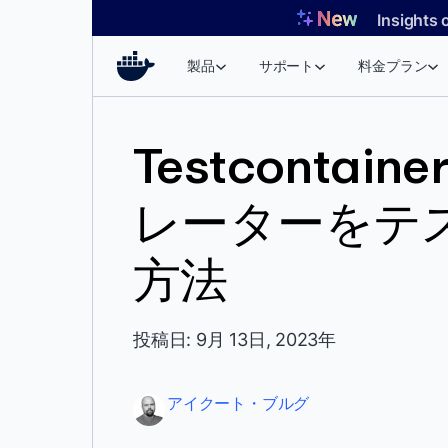
コ
Insights 
ン
テ
製品
サポート
料金プラン
ン
ツ
へ
Testcontain
ス
キ
レーターをテ
ッ
プ
方法
投稿日: 9月 13日, 2023年
アイクート・ブルグ