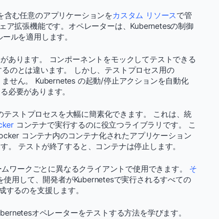
 自体を含む任意のアプリケーションを
カスタム リソース
で管
トウェア拡張機能です。オペレーターは、Kubernetesの制御
ルールを適用します。
は難しい傾向があります。 コンポーネントをモックしてテストできる
ストするのとは違います。 しかし、テストプロセス用の
ません。 Kubernetes の起動/停止アクションを自動化
する必要があります。
のテストプロセスを大幅に簡素化できます。 これは、統
cker
コンテナで実行するのに役立つライブラリです。 こ
cker コンテナ内のコンテナ化されたアプリケーション
す。 テストが終了すると、コンテナは停止します。
語やフレームワークごとに異なるクライアントで使用できます。
そ
 K3を使用して、開発者がKubernetesで実行されるすべての
作成するのを支援します。
てKubernetesオペレーターをテストする方法を学びます。