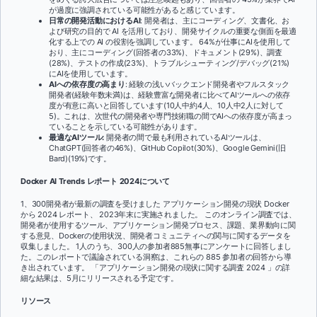
が過度に強調されている可能性があると感じています。
日常の開発活動におけるAI
: 開発者は、主にコーディング、文書化、お
よび研究の目的で AI を活用しており、開発サイクルの重要な側面を最適
化する上での AI の役割を強調しています。 64%が仕事にAIを使用して
おり、主にコーディング(回答者の33%)、ドキュメント(29%)、調査
(28%)、テストの作成(23%)、トラブルシューティング/デバッグ(21%)
にAIを使用しています。
AIへの依存度の高まり
: 経験の浅いバックエンド開発者やフルスタック
開発者(経験年数未満)は、経験豊富な開発者に比べてAIツールへの依存
度が有意に高いと回答しています(10人中約4人、10人中2人に対して
5)。これは、次世代の開発者や専門技術職の間でAIへの依存度が高まっ
ていることを示している可能性があります。
最適なAIツール:
開発者の間で最も利用されているAIツールは、
ChatGPT(回答者の46%)、GitHub Copilot(30%)、Google Gemini(旧
Bard)(19%)です。
Docker AI Trends レポート 2024について
1、300開発者が最新の調査を受けました
アプリケーション開発の現状 Docker
から 2024 レポート
、 2023年末に実施されました。 このオンライン調査では、
開発者が使用するツール、アプリケーション開発プロセス、課題、業界動向に関
する意見、Dockerの使用状況、開発者コミュニティへの関与に関するデータを
収集しました。 1人のうち、300人の参加者885無事にアンケートに回答しまし
た。このレポートで議論されている洞察は、これらの 885 参加者の回答から導
き出されています。 「アプリケーション開発の現状に関する調査 2024 」の詳
細な結果は、5月にリリースされる予定です。
リソース