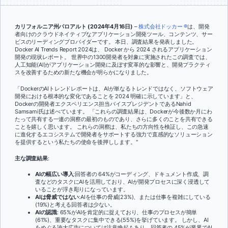
カリフォルニア州パロアルト (2024年4月16日)
–
株式会社ドッカー ®
は、開発
者向けのクラウドネイティブなアプリケーション開発ツール、コンテンツ、サー
ビスのリーディングプロバイダーです。
本日、調査結果を発表しました。
Docker AI Trends Report 2024は、
Docker から 2024 されるアプリケーション
開発の現状レポート。 世界中の1300開発者を対象に実施されたこの調査では、
人工知能(AI)がアプリケーション開発に及ぼす変革的な影響と、開発プラクティ
スを改善するための新たな機会が明らかになりました。
「DockerのAIトレンドレポートは、AIが単なるトレンドではなく、ソフトウェア
開発における根本的な変化であることを 2024 明確に示しています」と、
Dockerの開発者エクスペリエンス担当バイスプレジデントであるNahid
Samsami氏は述べています。 「これらの調査結果は、Dockerが今後数か月にわ
たって共有する一連の洞察の最初のものであり、さらに多くのことを共有できる
ことを嬉しく思います。
これらの洞察は、私たちの方向性を検証し、この急速
に進化するエコシステムで開発者をサポートする強力で直感的なソリューション
を提供するという私たちの使命を後押しします。
"
主な調査結果
:
AIの幅広い導入
:回答者の 64%がコーディング、ドキュメント作成、調
査などのタスクにAIを活用しており、AIが開発プロセスに深く浸透して
いることが浮き彫りになっています。
AIは脅威ではない
:AIを仕事の脅威(23%)、または仕事を複雑にしている
(19%)と考える回答者は少ない。
AIの認識
: 65%がAIを肯定的に捉えており、仕事のプロセスが簡単
(61%)、重要なタスクに集中できる(55%)を挙げています。 しかし、AI
をめぐる誇大広告については注意喚起もあり、回答者の 45%が業界でAI