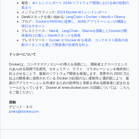
報告：
AIトレンドレポート 2024:ソフトウェア開発におけるAIの役割の
高まり
インフォグラフィック:
2024 Docker AIトレンドレポート
GenAIスタックを使い始める:
LangChain + Docker + Neo4j + Ollama
ブログ：
DockerがNVIDIAと提携し、AI/MLアプリケーションの構築と
実行をサポート
プレスリリース：
Neo4j、LangChain、Ollamaを搭載したDockerが開
発者向けの新しいGenAIスタックを発表
プレスリリース：
Docker が Docker AI を発表、コンテキスト固有の自
動ガイダンスを通じて開発者の生産性を向上
ドッカーについて
Dockerは、コンテナテクノロジーの導入を容易にし、開発者エクスペリエンス
のあらゆる段階で生産性、セキュリティ、テスト、コラボレーションを根本的に
向上させることで、最新のソフトウェア開発を推進します。世界中の 2000 万人
以上の開発者に採用されている Docker の比類のない柔軟性と選択肢により、最
新のアプリケーションを作成するための効率性と革新を求める開発者に好まれる
ツールとなっています。Docker at www.docker.com の詳細については、こちら
をご覧ください
。
接触
デビッド・オロ
press@docker.com