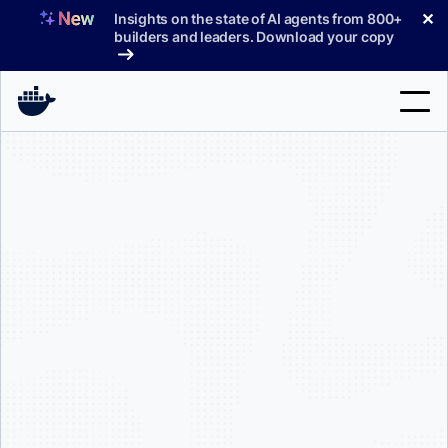
コ
✕
Insights on the state of AI agents from 800+
ン
builders and leaders. Download your copy
テ
ン
ツ
へ
検
ス
索
キ
ッ
製品
プ
サポート
料金プラン
ブログ
ドキュメント
サインイン