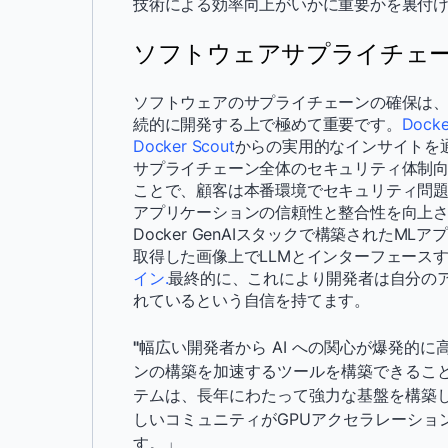
技術による効率向上がいかに重要かを裏付
ソフトウェアサプライチェ
ソフトウェアのサプライチェーンの確保は、
続的に開発する上で極めて重要です。
Docke
Docker Scout
からの実用的なインサイトを
サプライチェーン全体のセキュリティ体制
ことで、顧客は本番環境でセキュリティ問
アプリケーションの信頼性と整合性を向上
Docker GenAIスタックで構築されたM
取得した画像上でLLMとインターフェース
イン
.
最終的に、これにより開発者は自分の
れているという自信を持てます。
"
幅広い開発者から AI への関心が爆発的に高
ンの構築を加速するツールを構築できることを嬉
テムは、長年にわたって強力な基盤を構築し
しいコミュニティがGPUアクセラレーショ
す。」