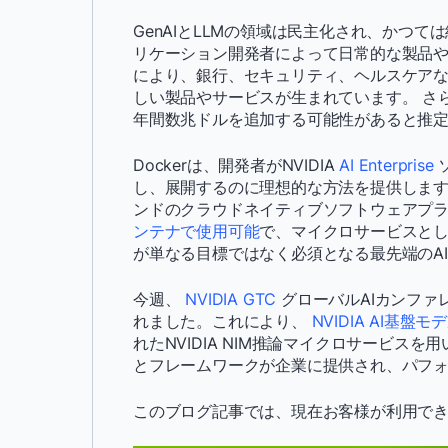
GenAIとLLMの領域は民主化され、かつて
リケーション開発者によって日常的な製品や
により、銀行、セキュリティ、ヘルスケア
しい製品やサービスが生まれています。 さら
年間数兆ドルを追加する可能性があると推
Dockerは、開発者がNVIDIA
AI Enterprise
し、展開するのに理想的な方法を提供します
ンドのクラウドネイティブソフトウェアプ
ンテナで使用可能
で、マイクロサービスと
が単なる目標ではなく必須となる最先端のA
今週、
NVIDIA GTC
グローバルAIカンファ
れました。これにより、
NVIDIA AI基盤モ
れたNVIDIA NIM推論マイクロサービス
とフレームワークが企業に提供され、パフ
このブログ記事では、現在お客様が利用できる