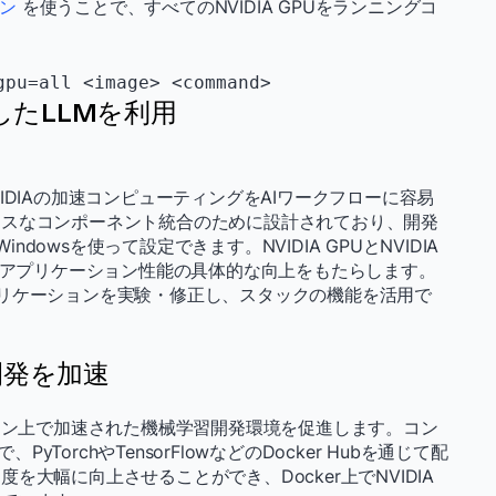
ョン
を使うことで、すべてのNVIDIA GPUをランニングコ
gpu=all <image> <command>
使用したLLMを利用
IDIAの加速コンピューティングをAIワークフローに容易
レスなコンポーネント統合のために設計されており、開発
 Windowsを使って設定できます。NVIDIA GPUとNVIDIA
し、アプリケーション性能の具体的な向上をもたらします。
リケーションを実験・修正し、スタックの機能を活用で
L 開発を加速
ン上で加速された機械学習開発環境を促進します。コン
yTorchやTensorFlowなどのDocker Hubを通じて配
大幅に向上させることができ、Docker上でNVIDIA