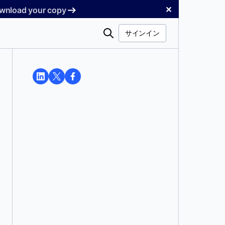
✕
Download your copy
検
サインイン
索