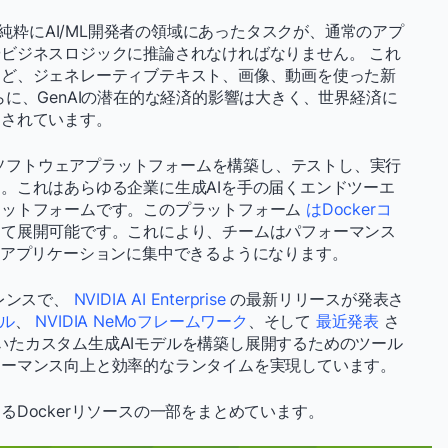
は純粋にAI/ML開発者の領域にあったタスクが、通常のアプ
ビジネスロジックに推論されなければなりません。 これ
など、ジェネレーティブテキスト、画像、動画を使った新
に、GenAIの潜在的な経済的影響は大きく、世界経済に
定されています。
ソフトウェアプラットフォームを構築し、テストし、実行
。これはあらゆる企業に生成AIを手の届くエンドツーエ
ラットフォームです。このプラットフォーム
はDockerコ
して展開可能です。これにより、チームはパフォーマンス
Iアプリケーションに集中できるようになります。
レンスで、
NVIDIA AI Enterprise
の最新リリースが発表さ
デル
、
NVIDIA NeMoフレームワーク
、そして
最近発表
さ
を用いたカスタム生成AIモデルを構築し展開するためのツール
ォーマンス向上と効率的なランタイムを実現しています。
Dockerリソースの一部をまとめています。