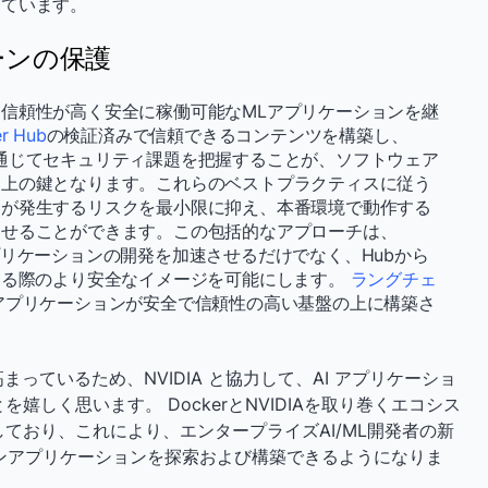
けています。
ーンの保護
信頼性が高く安全に稼働可能なMLアプリケーションを継
r Hub
の検証済みで信頼できるコンテンツを構築し、
通じてセキュリティ課題を把握することが、ソフトウェア
向上の鍵となります。これらのベストプラクティスに従う
題が発生するリスクを最小限に抑え、本番環境で動作する
させることができます。この包括的なアプローチは、
Lアプリケーションの開発を加速させるだけでなく、Hubから
する際のより安全なイメージを可能にします。
ラングチェ
アプリケーションが安全で信頼性の高い基盤の上に構築さ
まっているため、NVIDIA と協力して、AI アプリケーショ
しく思います。 DockerとNVIDIAを取り巻くエコシス
ており、これにより、エンタープライズAI/ML開発者の新
ンアプリケーションを探索および構築できるようになりま