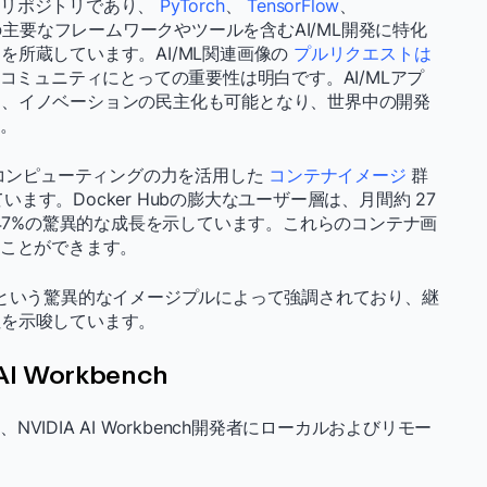
ジリポジトリであり、
PyTorch
、
TensorFlow
、
主要なフレームワークやツールを含むAI/ML開発に特化
を所蔵しています。AI/ML関連画像の
プルリクエストは
発者コミュニティにとっての重要性は明白です。AI/MLアプ
く、イノベーションの民主化も可能となり、世界中の開発
す。
コンピューティングの力を活用した
コンテナイメージ
群
います。Docker Hubの膨大なユーザー層は、月間約 27
 47%の驚異的な成長を示しています。これらのコンテナ画
ることができます。
26 億という驚異的なイメージプルによって強調されており、継
性を示唆しています。
AI Workbench
、NVIDIA AI Workbench開発者にローカルおよびリモー
。