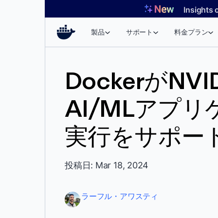
コ
Insights 
ン
テ
製品
サポート
料金プラン
ン
ツ
へ
DockerがNV
ス
キ
AI/MLアプ
ッ
プ
実行をサポー
投稿日: Mar 18, 2024
ラーフル・アワスティ