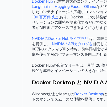
Docker Hub
は世界最大のコンテナイメー
Langchain
、
Hugging Face
、
Ollama
などの
したコンテナイメージの広範なコレクション
100 百万件以上
あり、Docker Hubの開
リケーションの開発を簡素化するだけでな
者がAI技術にアクセスできるようになりま
NVIDIAのDocker Hubライブラリ
は、加速
を提供し、
NVIDIAのAPIカタログを
補完して
00万のアクティブIPを持ち、前年同期比で
像を使ってAIのパフォーマンスを向上させ
Docker Hubの広範なリーチは、月間 
続的な成長とイノベーションの大きな可能
Docker Desktop と NVIDIA 
WindowsおよびMacでの
Docker Desktop
は
トのマシンでスムーズな体験を提供します