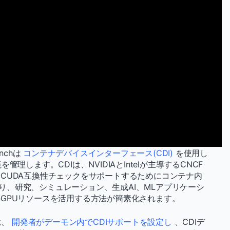
nchは
コンテナデバイスインターフェース(CDI)
を使用し
理します。CDIは、NVIDIAとIntelが主導するCNCF
CUDA互換性チェックをサポートするためにコンテナ内
により、研究、シミュレーション、生成AI、MLアプリケーシ
GPUリソースを活用する方法が簡素化されます。
)は、
開発者がデーモン内でCDIサポートを設定し
、CDIデ