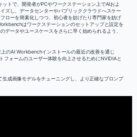
ットで、開発者がPCやワークステーション上でAIおよ
マイズし、データセンターやパブリッククラウドへスケー
クフローを簡素化しつつ、初心者を妨げたり専門家を妨げ
orkbenchはワークステーションのセットアップと設定を
分のデータやユースケースをさらに早く始められるよう、
上のAI Workbenchインストールの最近の改善を通じ
ラットフォームのユーザー体験を向上させるためにNVIDIAと
て生成画像モデルをチューニングし、より正確なプロンプ