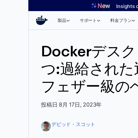
コ
Insights 
ン
テ
製品
サポート
料金プラン
ン
ツ
へ
Dockerデス
ス
キ
つ:過給され
ッ
プ
フェザー級の
投稿日 8月 17日, 2023年
デビッド・スコット