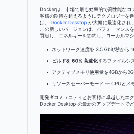
Dockerは、市場で最も効率的で高性能な
客様の期待を超えるようにテクノロジーを進
は、
Docker Desktop
が大幅に最適化され
この新しいバージョンは、パフォーマンス
貢献し、エネルギーを節約し、ローカルマ
ネットワーク速度を 3.5 Gbit/秒から 19
ビルドを 60% 高速化
するファイルシ
アクティブメモリ使用量を4GBから2G
リソースセーバーモード — CPUと
開発者コミュニティとお客様に卓越したエ
Docker Desktop の最新のアップデ