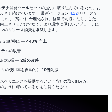
コンテナ開発ツールセットの提供に取り組んでいるため、お
歩させ続けています。 最新バージョン
4.22
リリースで
、これまで以上に合理化され、軽量で高速になりました。
を向上させるだけでなく、より環境に優しいアプローチに
シンのリソース消費を削減します。
 Gbit/秒に —
443% 向上
ステムの改善
Bに拡張 —
2倍の改善
メモリの使用率を自動的に
10倍
削減
クスペリエンスを提供するという当社の取り組みが、
ートでどのように輝いているかをご覧ください。