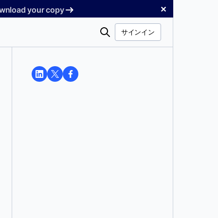
✕
Download your copy
検
サインイン
索