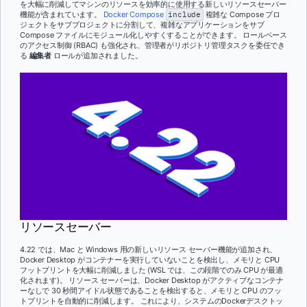
を大幅に削減してマシンのリソースを効率的に使用する新しいリソースセーバー
機能が含まれています。
Docker Compose
include
複雑な Compose プロ
ジェクトをサブプロジェクトに分割して、複雑なアプリケーションをサブ
Compose ファイルにモジュール化しやすくすることができます。 ロールベース
のアクセス制御 (RBAC) も強化され、管理者がリポジトリ管理タスクを委任でき
る
編集者
ロールが追加されました。
リソースセーバー
4.22 では、Mac と Windows 用の新しいリソース セーバー機能が追加され、
Docker Desktop がコンテナーを実行していないことを検出し、メモリと CPU
フットプリントを大幅に削減しました (WSL では、この段階でのみ CPU が最適
化されます)。 リソース セーバーは、Docker Desktop がアクティブなコンテナ
ーなしで 30 秒間アイドル状態であることを検出すると、メモリと CPU のフッ
トプリントを自動的に削減します。 これにより、システムのDockerデスクトッ