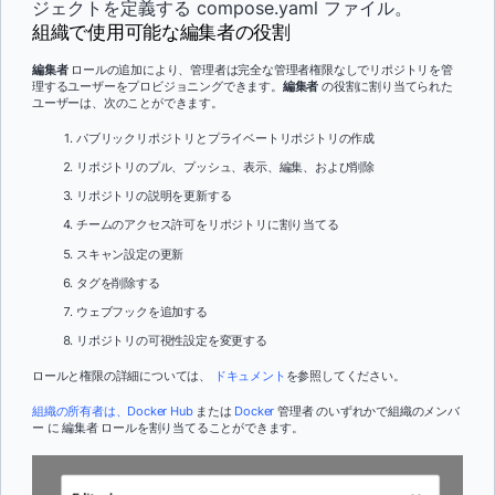
ジェクトを定義する compose.yaml ファイル。
組織で使用可能な編集者の役割
編集者
ロールの追加により、管理者は完全な管理者権限なしでリポジトリを管
理するユーザーをプロビジョニングできます。
編集者
の役割に割り当てられた
ユーザーは、次のことができます。
パブリックリポジトリとプライベートリポジトリの作成
リポジトリのプル、プッシュ、表示、編集、および削除
リポジトリの説明を更新する
チームのアクセス許可をリポジトリに割り当てる
スキャン設定の更新
タグを削除する
ウェブフックを追加する
リポジトリの可視性設定を変更する
ロールと権限の詳細については、
ドキュメント
を参照してください。
組織の所有者は、Docker Hub
または
Docker
管理者
のいずれかで組織のメンバ
ー に 編集者 ロールを割り当てることができます。