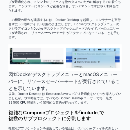
プが最適化され、マシン上のリソースを他のタスクのために解放するのに役立ち
ます。 コンテナーにリソースが必要な場合、オンデマンドですばやく割り当て
られます。
この機能の動作を確認するには、Docker Desktop を起動し、コンテナーを実行
せずに 30 秒間アイドル状態のままにします。 Dockerデスクトップメニューの
クジラアイコンとDockerデスクトップダッシュボードのサイドバーの上にリー
フが表示され、
リソースセーバーモード
がアクティブになっていることを示し
ます。
図1:DockerデスクトップメニューとmacOSメニュー
バーに、リソースセーバーモードが実行されているこ
とを示しています。
以前、Docker Desktop は Resource Saver の CPU 最適化をいくつか導入してい
ましたが、執筆時点では、すべての Docker Desktop ユーザーで毎日最大
38,500 CPU 時間という驚異的な節約が行われています。
複雑なComposeプロジェクトを「include」で
複数のサブプロジェクトに分割します
複雑なアプリケーションを使用している場合は、Compose ファイルの新しい