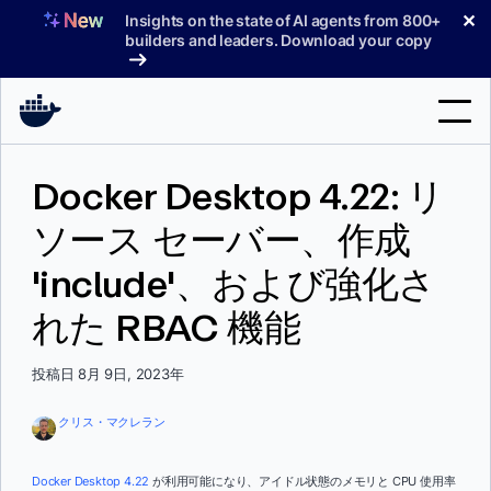
コ
✕
Insights on the state of AI agents from 800+
ン
builders and leaders. Download your copy
テ
ン
ツ
へ
検
ス
Docker Desktop 4.22: リ
索
キ
ッ
ソース セーバー、作成
製品
プ
'include'、および強化さ
サポート
れた RBAC 機能
料金プラン
ブログ
投稿日 8月 9日, 2023年
ドキュメント
クリス・マクレラン
サインイン
Docker Desktop 4.22
が利用可能になり、アイドル状態のメモリと CPU 使用率