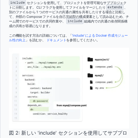
include
セクションを使用して、プロジェクトを管理可能なサブプロジェク
トに分割します。 CLI フラグを使用してファイルをマージしたり
extends
、
別のファイルから 1 つのサービスの共通の属性を共有したりする場合と比較し
て、外部の Compose ファイルを自己完結型の構成要素として読み込むため、チ
ーム間でのサービスでの共同作業や、
include
組織内での共通の依存関係構
成の共有が容易になります。
この機能を試す方法の詳細については、「
'include' による Docker 作成モジュー
ル性の向上
」を読むか、
ドキュメント
を参照してください。
図 2: 新しい 'include' セクションを使用してサブプロ