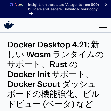
コ
✕
Insights on the state of AI agents from 800+
ン
builders and leaders. Download your copy
テ
ン
ツ
へ
検
ス
Docker Desktop 4.21: 新
索
キ
ッ
しい Wasm ランタイムの
製品
プ
サポート、Rust の
サポート
Docker Init サポート、
料金プラン
Docker Scout ダッシュ
ブログ
ボードの機能強化、ビル
ドキュメント
ドビュー (ベータ) など
サインイン