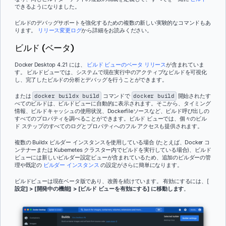
できるようになりました。
ビルドのデバッグサポートを強化するための複数の新しい実験的なコマンドもあ
ります。
リリース変更ログ
から詳細をお読みください。
ビルド (ベータ)
Docker Desktop 4.21 には、
ビルド ビューのベータ リリース
が含まれていま
す。 ビルドビューでは、システムで現在実行中のアクティブなビルドを可視化
し、完了したビルドの分析とデバッグを行うことができます。
または
docker buildx build
コマンドで
docker build
開始されたす
べてのビルドは、ビルドビューに自動的に表示されます。そこから、タイミング
情報、ビルドキャッシュの使用状況、Dockerfileソースなど、ビルド呼び出しの
すべてのプロパティを調べることができます。ビルド ビューでは、個々のビル
ド ステップのすべてのログとプロパティへのフル アクセスも提供されます。
複数の Buildx ビルダー インスタンスを使用している場合 (たとえば、Docker コ
ンテナーまたは Kubernetes クラスター内でビルドを実行している場合)、ビルド
ビューには新しいビルダー設定ビューが含まれているため、追加のビルダーの管
理や既定の
ビルダー インスタンス
の設定がさらに簡単になります。
ビルドビューは現在ベータ版であり、改善を続けています。 有効にするには、[
設定] > [開発中の機能] > [ビルド ビューを有効にする] に移動します
。