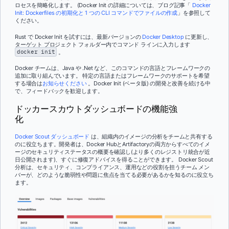
ロセスを簡略化します。 (Docker Init の詳細については、ブログ記事「
Docker
Init: Dockerfiles の初期化と 1 つの CLI コマンドでファイルの作成
」を参照して
ください。
Rust で Docker Init を試すには、最新バージョンの
Docker Desktop
に更新し、
ターゲット プロジェクト フォルダー内でコマンド ラインに入力します
docker init
。
Docker チームは、Java や .Net など、このコマンドの言語とフレームワークの
追加に取り組んでいます。 特定の言語またはフレームワークのサポートを希望
する場合は
お知らせください
。Docker Init (ベータ版) の開発と改善を続ける中
で、フィードバックを歓迎します。
ドッカースカウトダッシュボードの機能強
化
Docker Scout ダッシュボード
は、組織内のイメージの分析をチームと共有する
のに役立ちます。開発者は、Docker HubとArtifactoryの両方からすべてのイメ
ージのセキュリティステータスの概要を確認し(より多くのレジストリ統合が近
日公開されます)、すぐに修復アドバイスを得ることができます。 Docker Scout
分析は、セキュリティ、コンプライアンス、運用などの役割を担うチーム メン
バーが、どのような脆弱性や問題に焦点を当てる必要があるかを知るのに役立ち
ます。