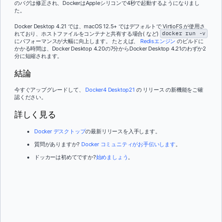
のバグは修正され、DockerはAppleシリコンで4秒で起動するようになりまし
た。
Docker Desktop 4.21 では、macOS 12.5+ ではデフォルトで VirtioFS が使用さ
れており、ホストファイルをコンテナと共有する場合( など)
docker run -v
にパフォーマンスが大幅に向上します。 たとえば、
Redisエンジン
のビルドに
かかる時間は、Docker Desktop 4.20の7分からDocker Desktop 4.21のわずか2
分に短縮されます。
結論
今すぐアップグレードして、
Docker
4 Desktop21
の リリース の新機能をご確
認ください。
詳しく見る
Docker デスクトップ
の最新リリースを入手します。
質問がありますか?
Docker コミュニティがお手伝いします
。
ドッカーは初めてですか?
始めましょう
。