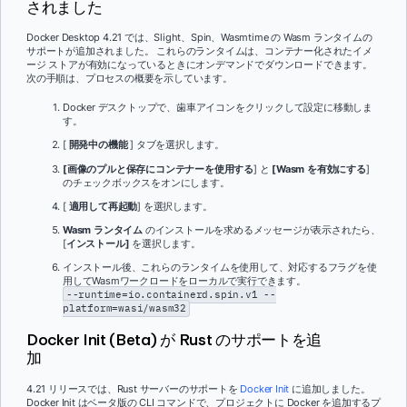
されました
Docker Desktop 4.21 では、Slight、Spin、Wasmtime の Wasm ランタイムの
サポートが追加されました。 これらのランタイムは、コンテナー化されたイメ
ージ ストアが有効になっているときにオンデマンドでダウンロードできます。
次の手順は、プロセスの概要を示しています。
Docker デスクトップで、歯車アイコンをクリックして設定に移動しま
す。
[
開発中の機能
] タブを選択します。
[画像のプルと保存にコンテナーを使用する
] と
[Wasm を有効にする
]
のチェックボックスをオンにします。
[
適用して再起動
] を選択します。
Wasm ランタイム
のインストールを求めるメッセージが表示されたら、
[
インストール]
を選択します。
インストール後、これらのランタイムを使用して、対応するフラグを使
用してWasmワークロードをローカルで実行できます。
--runtime=io.containerd.spin.v1 --
platform=wasi/wasm32
Docker Init (Beta) が Rust のサポートを追
加
4.21 リリースでは、Rust サーバーのサポートを
Docker Init
に追加しました。
Docker Init はベータ版の CLI コマンドで、プロジェクトに Docker を追加するプ