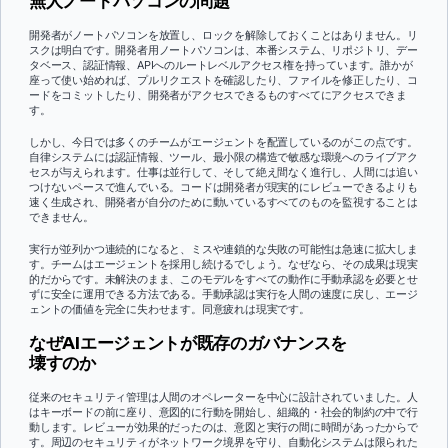
無人ノートパソコンの問題
開発者がノートパソコンを放置し、ロックを解除しておくことはありません。リ
スクは明白です。開発者用ノートパソコンは、本番システム、リポジトリ、デー
タベース、認証情報、APIへのルートレベルアクセス権を持っています。誰かが
座って使い始めれば、プルリクエストを確認したり、ファイルを修正したり、コ
ードをコミットしたり、開発者がアクセスできるものすべてにアクセスできま
す。
しかし、今日では多くのチームがエージェントを配置しているのがこの点です。
自律システムには認証情報、ツール、最小限の構造で敏感な環境へのライブアク
セスが与えられます。仕事は並行して、そして絶え間なく進行し、人間には追い
つけないペースで進んでいる。コードは開発者が現実的にレビューできるよりも
速く生成され、開発者が自分のために動いているすべてのものを監視することは
できません。
実行が並列かつ連続的になると、ミスや連鎖的な失敗の可能性は急速に拡大しま
す。チームはエージェントを採用し続けるでしょう。なぜなら、その成果は現実
的だからです。未解決のまま、このモデルをすべての動作に手動承認を必要とせ
ずに安全に運用できる方法である。手動承認は実行を人間の速度に戻し、エージ
ェントの価値を完全に失わせます。同意疲れは現実です。
なぜAIエージェントが既存のガバナンスを
壊すのか
従来のセキュリティ管理は人間のオペレーターを中心に設計されていました。人
はキーボードの前に座り、意図的に行動を開始し、組織的・社会的制約の中で行
動します。レビューが効果的だったのは、意図と実行の間に時間があったからで
す。周辺のセキュリティがネットワーク境界を守り、自動化システムは限られた