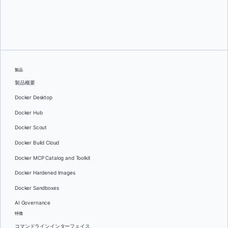
グレッグ・モンデロ
そして
ダン・ステルツァー
製品
製品概要
Docker Desktop
Docker Hub
Docker Scout
Docker Build Cloud
Docker MCP Catalog and Toolkit
Docker Hardened Images
Docker Sandboxes
AI Governance
特徴
コマンドラインインターフェイス