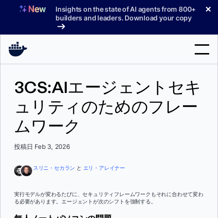
コ
✕
Insights on the state of AI agents from 800+
ン
builders and leaders. Download your copy
テ
ン
ツ
へ
検
ス
3CS:AIエージェントセキ
索
キ
ッ
ュリティのためのフレー
製品
プ
ムワーク
サポート
料金プラン
投稿日 Feb 3, 2026
ブログ
スリニ・セカラン
と
エリ・アレイナー
ドキュメント
実行モデルが変わるたびに、セキュリティフレームワークもそれに合わせて変わ
る必要があります。エージェントが次のシフトを強制する。
サインイン