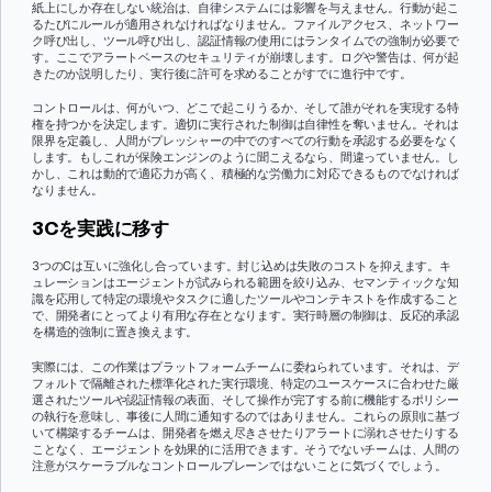
紙上にしか存在しない統治は、自律システムには影響を与えません。行動が起こ
るたびにルールが適用されなければなりません。ファイルアクセス、ネットワー
ク呼び出し、ツール呼び出し、認証情報の使用にはランタイムでの強制が必要で
す。ここでアラートベースのセキュリティが崩壊します。ログや警告は、何が起
きたのか説明したり、実行後に許可を求めることがすでに進行中です。
コントロールは、何がいつ、どこで起こりうるか、そして誰がそれを実現する特
権を持つかを決定します。適切に実行された制御は自律性を奪いません。それは
限界を定義し、人間がプレッシャーの中でのすべての行動を承認する必要をなく
します。もしこれが保険エンジンのように聞こえるなら、間違っていません。し
かし、これは動的で適応力が高く、積極的な労働力に対応できるものでなければ
なりません。
3Cを実践に移す
3つのCは互いに強化し合っています。封じ込めは失敗のコストを抑えます。キ
ュレーションはエージェントが試みられる範囲を絞り込み、セマンティックな知
識を応用して特定の環境やタスクに適したツールやコンテキストを作成すること
で、開発者にとってより有用な存在となります。実行時層の制御は、反応的承認
を構造的強制に置き換えます。
実際には、この作業はプラットフォームチームに委ねられています。それは、デ
フォルトで隔離された標準化された実行環境、特定のユースケースに合わせた厳
選されたツールや認証情報の表面、そして操作が完了する前に機能するポリシー
の執行を意味し、事後に人間に通知するのではありません。これらの原則に基づ
いて構築するチームは、開発者を燃え尽きさせたりアラートに溺れさせたりする
ことなく、エージェントを効果的に活用できます。そうでないチームは、人間の
注意がスケーラブルなコントロールプレーンではないことに気づくでしょう。