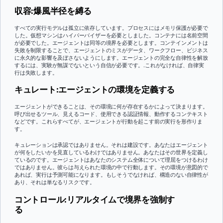
収容:爆風半径を縛る
すべての実行モデルは孤立に依存しています。プロセスにはメモリ保護が必要で
した。仮想マシンはハイパーバイザーを必要としました。コンテナには名前空間
が必要でした。エージェントは同等の境界を必要とします。コンテインメントは
失敗を制限することで、エージェントのミスがデータ、ワークフロー、ビジネス
に永久的な影響を及ぼさないようにします。エージェントの完全な自律性を解放
するには、実験が無謀でないという自信が必要です。.これがなければ、自律実
行は失敗します。
キュレート:エージェントの環境を定義する
エージェントができることは、その環境に何が存在するかによって決まります。
呼び出せるツール、見えるコード、使用できる認証情報、動作するコンテキスト
などです。これらすべてが、エージェントが行動を起こす前の実行を形作りま
す。
キュレーションは承認ではありません。それは建設です。あなたはエージェント
が何をしたいかを見直しているわけではありません。あなたはその世界を定義し
ているのです。エージェントはあなたのシステム全体について理屈をつけるわけ
ではありません。彼らは与えられた環境の中で行動します。その環境が意図的で
あれば、実行は予測可能になります。もしそうでなければ、構造のない自律性が
あり、それは単なるリスクです。
コントロール:リアルタイムで境界を強制す
る