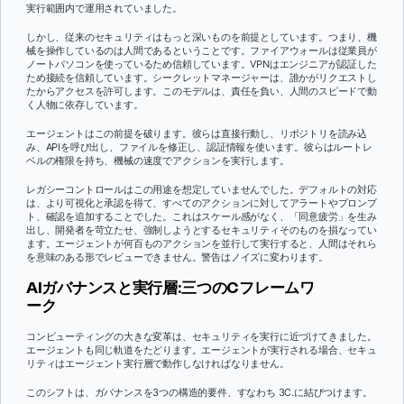
実行範囲内で運用されていました。
しかし、従来のセキュリティはもっと深いものを前提としています。つまり、機
械を操作しているのは人間であるということです。ファイアウォールは従業員が
ノートパソコンを使っているため信頼しています。VPNはエンジニアが認証した
ため接続を信頼しています。シークレットマネージャーは、誰かがリクエストし
たからアクセスを許可します。このモデルは、責任を負い、人間のスピードで動
く人物に依存しています。
エージェントはこの前提を破ります。彼らは直接行動し、リポジトリを読み込
み、APIを呼び出し、ファイルを修正し、認証情報を使います。彼らはルートレ
ベルの権限を持ち、機械の速度でアクションを実行します。
レガシーコントロールはこの用途を想定していませんでした。デフォルトの対応
は、より可視化と承認を得て、すべてのアクションに対してアラートやプロンプ
ト、確認を追加することでした。これはスケール感がなく、「同意疲労」を生み
出し、開発者を苛立たせ、強制しようとするセキュリティそのものを損なってい
ます。エージェントが何百ものアクションを並行して実行すると、人間はそれら
を意味のある形でレビューできません。警告はノイズに変わります。
AIガバナンスと実行層:三つのCフレームワ
ーク
コンピューティングの大きな変革は、セキュリティを実行に近づけてきました。
エージェントも同じ軌道をたどります。エージェントが実行される場合、セキュ
リティはエージェント実行層で動作しなければなりません。
このシフトは、ガバナンスを3つの構造的要件、すなわち 3C.に結びつけます。