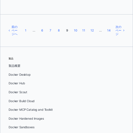
前の
次の
ペー
1
...
6
7
8
9
10
11
12
...
14
ペー
ジへ
ジ
製品
製品概要
Docker Desktop
Docker Hub
Docker Scout
Docker Build Cloud
Docker MCP Catalog and Toolkit
Docker Hardened Images
Docker Sandboxes