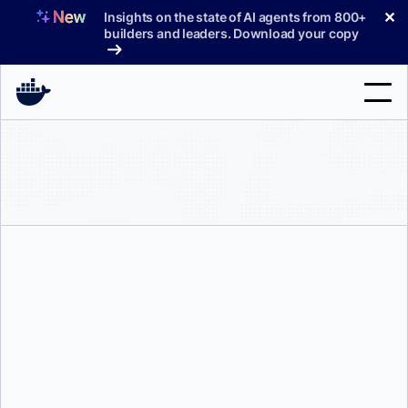
コ
✕
Insights on the state of AI agents from 800+
ン
builders and leaders. Download your copy
テ
ン
ツ
へ
検
ス
索
キ
ッ
製品
プ
サポート
料金プラン
ブログ
ドキュメント
フランチェスコ・コルティ
サインイン