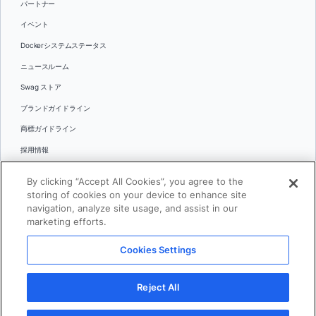
パートナー
イベント
Dockerシステムステータス
ニュースルーム
Swag ストア
ブランドガイドライン
商標ガイドライン
採用情報
お問い合わせ
By clicking “Accept All Cookies”, you agree to the
言語
storing of cookies on your device to enhance site
English
navigation, analyze site usage, and assist in our
marketing efforts.
日本語
Cookies Settings
© 2026 Docker Inc.全著作権所有
Reject All
利用規約(英語)
プライバシー
リーガル
Cookies Settings