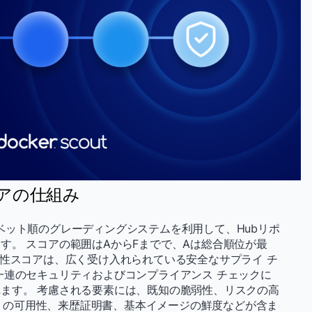
スコアの仕組み
ルファベット順のグレーディングシステムを利用して、Hubリポ
す。 スコアの範囲はAからFまでで、Aは総合順位が最
常性スコアは、広く受け入れられている安全なサプライ チ
一連のセキュリティおよびコンプライアンス チェックに
ます。 考慮される要素には、既知の脆弱性、リスクの高
M) の可用性、来歴証明書、基本イメージの鮮度などが含ま