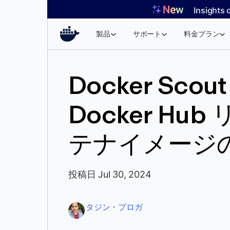
コ
Insights 
ン
テ
製品
サポート
料金プラン
ン
ツ
へ
Docker Scout
ス
キ
Docker H
ッ
プ
テナイメージ
投稿日 Jul 30, 2024
タジン・プロガ