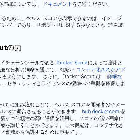
の詳細については、
ドキュメント
をご覧ください。
するために、ヘルス スコアを表示できるのは、イメージ
織のメンバーであり、リポジトリに対する少なくとも "読み取
outの力
ライチェーンツールである
Docker Scout
によって強化さ
詳細な分析と洞察を通じて、組織が
コンテナ化されたアプ
ようにします。 さらに、Docker Scout は、
詳細な
し、セキュリティとライセンスの標準への準拠を確保しま
cker Hub に組み込むことで、ヘルス スコアを開発者のイメー
ムレスに適合させることができます。
hub.docker.com
を
最新かつ信頼性の高い評価を活用し、スコアの低い画像に
対策を講じることができます。この機能は、コンテナ化さ
ティ脅威から保護するために重要です。