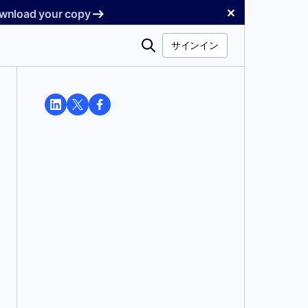
✕
Download your copy
検
サインイン
索