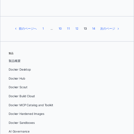
前のページへ
1
...
10
11
12
13
14
次のページ
製品
製品概要
Docker Desktop
Docker Hub
Docker Scout
Docker Build Cloud
Docker MCP Catalog and Toolkit
Docker Hardened Images
Docker Sandboxes
AI Governance