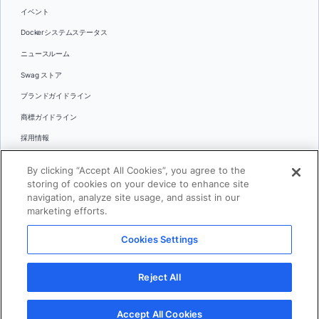
イベント
Dockerシステムステータス
ニュースルーム
Swag ストア
ブランドガイドライン
商標ガイドライン
採用情報
お問い合わせ
By clicking “Accept All Cookies”, you agree to the
言語
storing of cookies on your device to enhance site
English
navigation, analyze site usage, and assist in our
marketing efforts.
日本語
Cookies Settings
© 2026 Docker Inc.全著作権所有
Reject All
利用規約(英語)
プライバシー
リーガル
Cookies Settings
Accept All Cookies