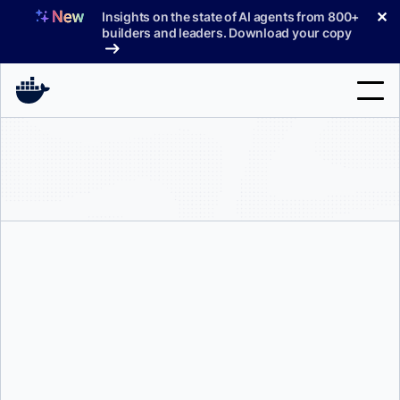
コ
✕
Insights on the state of AI agents from 800+
ン
builders and leaders. Download your copy
テ
ン
ツ
へ
検
ス
索
キ
ッ
製品
プ
サポート
料金プラン
ブログ
ドキュメント
ブリアナ・スウィフト
サインイン