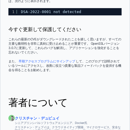
は、次のように表示されます。
1
DSA-2022-0001 not detected
今すぐ更新して保護してください
これらの最新のCVEがダウングレードされたことを嬉しく思いますが、すべての
主要な脆弱性を非常に真剣に受け止めることが重要です。 OpenSSLバージョン
3.0.7に更新して、これらのバグを解消し、アプリケーションを強化することを
忘れないでください。
また、
早期アクセスプログラムにサインアップ
して、このブログで説明されて
いるツールにアクセスし、改善に役立つ貴重な製品フィードバックを提供する機
会を得ることをお勧めします。
著者について
クリスチャン・デュピュイ
シニアプリンシパルソフトウェアエンジニア、Docker氏
クリスチャン・デュプイは、クラウドネイティブ開発、マイクロサービス、安全な