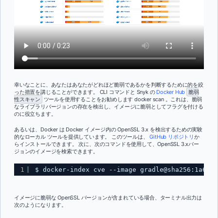
幸いなことに、あなたはあなたがどれほど脆弱であるかを判断するために的を絞
った措置を講じることができます。 CLI コマンドと Snyk の
Docker Hub
脆弱
性スキャン
ツールを使用することをお勧めします docker scan 。これは、脆弱
なライブラリバージョンの存在を検出し、イメージに脆弱としてフラグを付ける
のに役立ちます。
あるいは、Docker は Docker イメージ内の OpenSSL 3.x を検出するための実験
的なローカル ツールを提供しています。 このツールは、
GitHub リポジトリ
か
らインストールできます。 次に、次のコマンドを使用して、OpenSSL 3.xバー
ジョンのイメージを検索できます。
1
$ docker-index cve --image gradle@sha256:1a6b42
イメージに脆弱な OpenSSL バージョンが含まれている場合、ターミナル出力は
次のようになります。