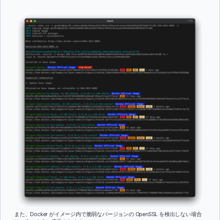
また、Docker がイメージ内で脆弱なバージョンの OpenSSL を検出しない場合