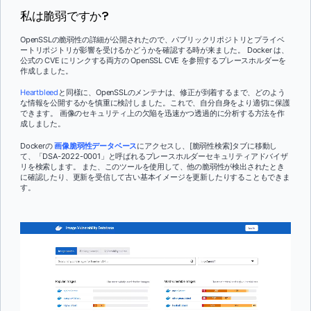
私は脆弱ですか?
OpenSSLの脆弱性の詳細が公開されたので、パブリックリポジトリとプライベ
ートリポジトリが影響を受けるかどうかを確認する時が来ました。 Docker は、
公式の CVE にリンクする両方の OpenSSL CVE を参照するプレースホルダーを
作成しました。
Heartbleed
と同様に、OpenSSLのメンテナは、修正が到着するまで、どのよう
な情報を公開するかを慎重に検討しました。これで、自分自身をより適切に保護
できます。 画像のセキュリティ上の欠陥を迅速かつ透過的に分析する方法を作
成しました。
Dockerの
画像脆弱性データベース
にアクセスし、[脆弱性検索]タブに移動し
て、「DSA-2022-0001」と呼ばれるプレースホルダーセキュリティアドバイザ
リを検索します。 また、このツールを使用して、他の脆弱性が検出されたとき
に確認したり、更新を受信して古い基本イメージを更新したりすることもできま
す。