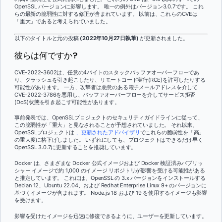
OpenSSL バージョンに影響します。 唯一の例外はバージョン3.0.7です。 これ
らの最新の脆弱性に対する修正が含まれています。 以前は、これらのCVEは
「重大」であると考えられていました。
以下のタイトルと元の投稿
(2022年10月27日執筆)
が更新されました。
彼らは何ですか?
CVE-2022-3602は、任意の4バイトのスタックバッファオーバーフローであ
り、クラッシュを引き起こしたり、リモートコード実行(RCE)を許可したりする
可能性があります。 一方、攻撃者は悪意のある電子メールアドレスを介して
CVE-2022-3786を悪用し、バッファオーバーフローを介してサービス拒否
(DoS)状態を引き起こす可能性があります。
事前発表では、OpenSSLプロジェクトのセキュリティガイドラインに従って、
この脆弱性が「重大」と見なされることが予想されていました。 それ以来、
OpenSSLプロジェクトは
、更新されたアドバイザリ
でこれらの脆弱性を「高」
の重大度に格下げしました。 いずれにしても、プロジェクトはできるだけ早く
OpenSSL 3.0.7に更新することを推奨しています。
Docker は、さまざまな Docker 公式イメージおよび Docker 検証済みパブリッ
シャー イメージで約 1,000 のイメージ リポジトリが影響を受ける可能性がある
と推定しています。 これには、OpenSSL の 3.x バージョンをインストールする
Debian 12、Ubuntu 22.04、および Redhat Enterprise Linux 9+ のバージョンに
基づくイメージが含まれます。 Node.js 18 および 19 を使用するイメージも影響
を受けます。
影響を受けたイメージを迅速に修復できるように、ユーザーを更新しています。