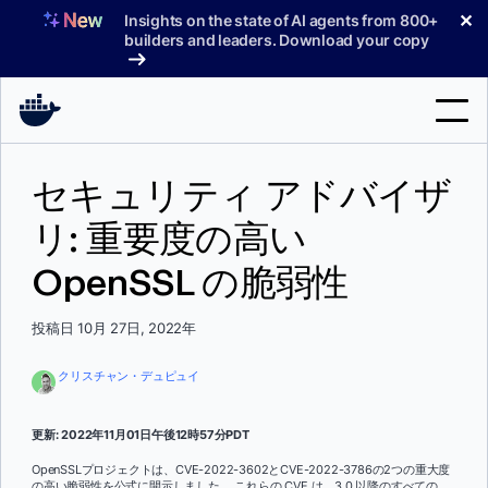
コ
✕
Insights on the state of AI agents from 800+
ン
builders and leaders. Download your copy
テ
ン
ツ
へ
検
ス
セキュリティ アドバイザ
索
キ
ッ
リ: 重要度の高い
製品
プ
OpenSSL の脆弱性
サポート
料金プラン
投稿日 10月 27日, 2022年
ブログ
クリスチャン・デュピュイ
ドキュメント
更新: 2022年11月01日午後12時57分PDT
サインイン
OpenSSLプロジェクトは、CVE-2022-3602とCVE-2022-3786の2つの重大度
の高い脆弱性を公式に開示しました。 これらの CVE は、3.0 以降のすべての