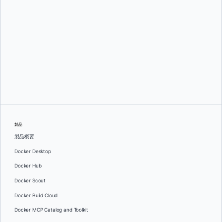
オレグ・セラエフ
製品
製品概要
Docker Desktop
Docker Hub
Docker Scout
Docker Build Cloud
Docker MCP Catalog and Toolkit