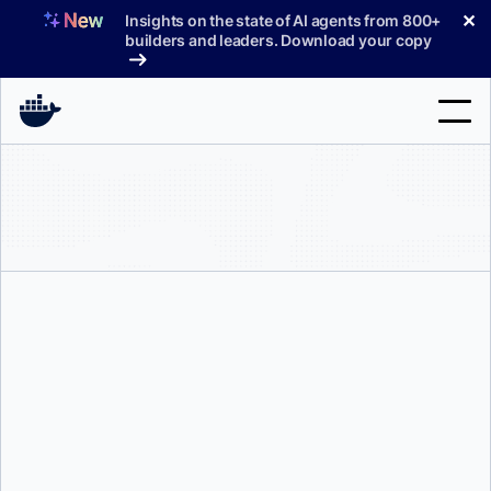
コ
✕
Insights on the state of AI agents from 800+
ン
builders and leaders. Download your copy
テ
ン
ツ
へ
検
ス
索
キ
ッ
製品
プ
サポート
料金プラン
ブログ
ドキュメント
ディアナ・スパークス
そして
キャット・トムルシュカ
サインイン