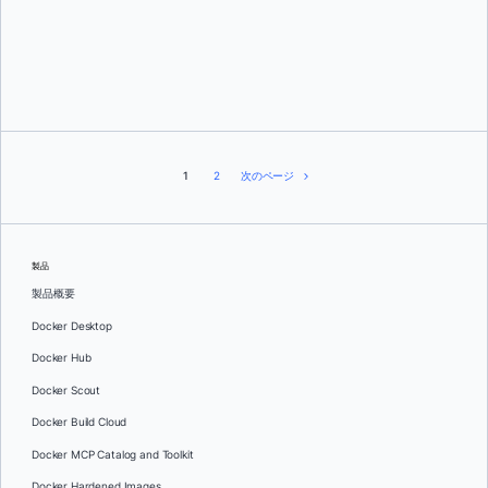
ヴァネッサ・フルニエ
1
2
次のページ
製品
製品概要
Docker Desktop
Docker Hub
Docker Scout
Docker Build Cloud
Docker MCP Catalog and Toolkit
Docker Hardened Images