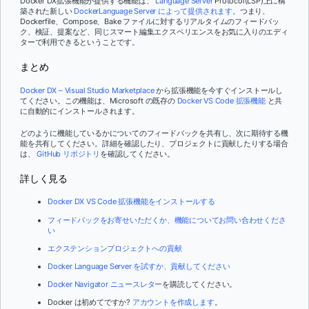
Docker DX拡張機能が提供する機能は、
Language Server
Protocol(LSP)上に構
築された新しい
DockerLanguage Server によって提供されます。
つまり、
Dockerfile、Compose、Bake ファイルに対するリアルタイムのフィードバッ
ク、検証、提案など、同じスマート編集エクスペリエンスをお気に入りのエディ
ターで利用できるということです。
まとめ
Docker DX – Visual Studio Marketplace
から拡張機能を今すぐインストールし
てください。この機能は、Microsoft の既存の
Docker VS Code 拡張機能
と共
に自動的にインストールされます。
どのように機能しているかについてのフィードバックを共有し、次に期待する機
能を共有してください。詳細を確認したり、プロジェクトに貢献したりする場合
は、
GitHub リポジトリ
を確認してください。
詳しく見る
Docker DX VS Code 拡張機能をインストールする
フィードバックをお寄せいただくか、機能についてお問い合わせくださ
い
エクステンションプロジェクトへの貢献
Docker Language Server を試すか、貢献してください
Docker Navigator ニュースレター
を購読してください。
Docker は初めてですか?
アカウントを作成します
。