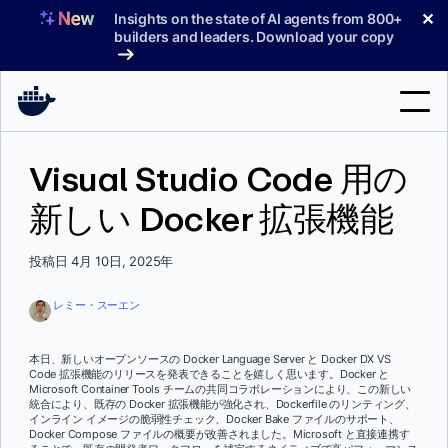
コ
✕
Insights on the state of AI agents from 800+
ン
builders and leaders. Download your copy
テ
ン
ツ
へ
検
ス
Visual Studio Code 用の
索
キ
ッ
新しい Docker 拡張機能
製品
プ
サポート
投稿日 4月 10日, 2025年
料金プラン
レミー・スーエン
ブログ
本日、新しいオープンソースの Docker Language Server と Docker DX VS
ドキュメント
Code 拡張機能のリリースを発表できることを嬉しく思います。Docker と
Microsoft Container Tools チームの共同コラボレーションにより、この新しい
統合により、既存の Docker 拡張機能が強化され、Dockerfile のリンティング、
サインイン
インライン イメージの脆弱性チェック、Docker Bake ファイルのサポート、
Docker Compose ファイルの概要が改善されました。Microsoft と直接連携す