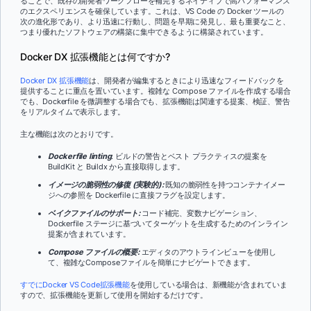
ることで、既存の開発者ワークフローを補完するネイティブで高パフォーマンス
のエクスペリエンスを確保しています。これは、VS Code の Docker ツールの
次の進化形であり、より迅速に行動し、問題を早期に発見し、最も重要なこと、
つまり優れたソフトウェアの構築に集中できるように構築されています。
Docker DX 拡張機能とは何ですか?
Docker DX 拡張機能
は、開発者が編集するときにより迅速なフィードバックを
提供することに重点を置いています。複雑な Compose ファイルを作成する場合
でも、Dockerfile を微調整する場合でも、拡張機能は関連する提案、検証、警告
をリアルタイムで表示します。
主な機能は次のとおりです。
Dockerfile linting
: ビルドの警告とベスト プラクティスの提案を
BuildKit と Buildx から直接取得します。
イメージの脆弱性の修復 (実験的):
既知の脆弱性を持つコンテナイメー
ジへの参照を Dockerfile に直接フラグを設定します。
ベイクファイルのサポート:
コード補完、変数ナビゲーション、
Dockerfile ステージに基づいてターゲットを生成するためのインライン
提案が含まれています。
Compose ファイルの概要:
エディタのアウトラインビューを使用し
て、複雑なComposeファイルを簡単にナビゲートできます。
すでにDocker VS Code拡張機能
を使用している場合は、新機能が含まれていま
すので、拡張機能を更新して使用を開始するだけです。