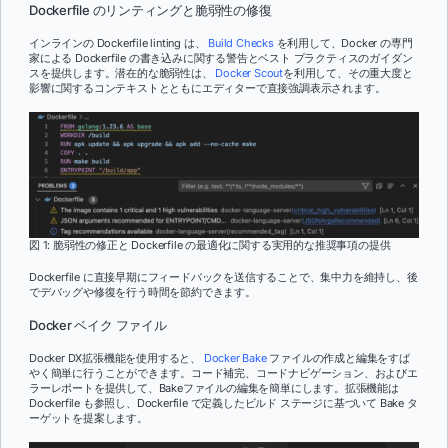
Dockerfile のリンティングと脆弱性の修復
インラインの Dockerfile linting は、
Build Checks
を利用して、Docker の専門
家による Dockerfile の書き込みに関する警告とベスト プラクティスのガイダン
スを提供します。潜在的な脆弱性は、
Docker Scout
を利用して、その重大度と
影響に関するコンテキストとともにエディターで直接強調表示されます。
図 1: 脆弱性の修正と Dockerfile の最適化に関する実用的な推奨事項の提供
Dockerfile に直接早期にフィードバックを送信することで、集中力を維持し、後
でデバッグや修復を行う時間を節約できます。
Docker ベイク ファイル
Docker DX拡張機能を使用すると、
Docker Bake
ファイルの作成と編集をすば
やく簡単に行うことができます。コード補完、コードナビゲーション、およびエ
ラーレポートを提供して、Bakeファイルの編集を簡単にします。拡張機能は
Dockerfile も参照し、Dockerfile で定義したビルド ステージに基づいて Bake タ
ーゲットを提案します。