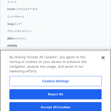
イベント
Dockerシステムステータス
ニュースルーム
Swag ストア
ブランドガイドライン
商標ガイドライン
採用情報
お問い合わせ
By clicking “Accept All Cookies”, you agree to the
言語
storing of cookies on your device to enhance site
English
navigation, analyze site usage, and assist in our
marketing efforts.
日本語
Cookies Settings
© 2026 Docker Inc.全著作権所有
Reject All
利用規約(英語)
プライバシー
リーガル
Cookies Settings
Accept All Cookies