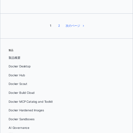
1
2
次のページ
製品
製品概要
Docker Desktop
Docker Hub
Docker Scout
Docker Build Cloud
Docker MCP Catalog and Toolkit
Docker Hardened Images
Docker Sandboxes
AI Governance