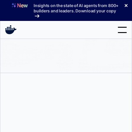
コ
✕
Insights on the state of AI agents from 800+
ン
builders and leaders. Download your copy
テ
ン
ツ
へ
検
ス
索
キ
ッ
製品
プ
サポート
料金プラン
ブログ
ドキュメント
パヴェウ・グロノフスキ
サインイン