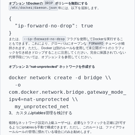
オプション 1:Dockerの
DROP
ポリシーを無効にする
/etc/docker/daemon.json
年には、以下を追加します。
{

  "ip-forward-no-drop": true

または、
--ip-forward-no-drop
フラグを使用してDockerを実行するこ
ともできます。これにより、グローバルにオープンな
FORWARD
チェーンが維
持されます。ただし、Docker は別のルールを使用して未公開ポートのトラフィ
ックを引き続きドロップすることに注意してください。完全に保護されていない
代替手段については、オプション 2 を参照してください。
オプション 2: "nat-unprotected" ネットワークを作成する
docker network create -d bridge \\

  -o 
com.docker.network.bridge.gateway_mode_
ipv4=nat-unprotected \\

3。 カスタムiptables管理を検討する
複雑なネットワーク設定の上級ユーザーは、必要なトラフィックを正確に許可す
るようにiptablesを手動で構成できます。ただし、このルートは、ファイアウォ
ールルールの管理に慣れている場合にのみお勧めします。