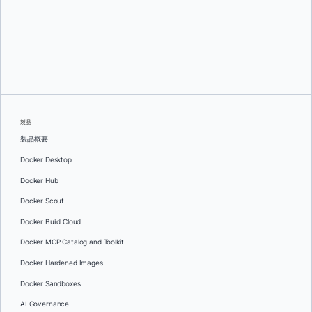
オレグ・セラエフ
製品
製品概要
Docker Desktop
Docker Hub
Docker Scout
Docker Build Cloud
Docker MCP Catalog and Toolkit
Docker Hardened Images
Docker Sandboxes
AI Governance