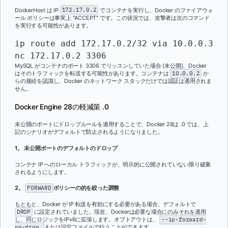
DockerHost は IP
172.17.0.2
でコンテナを実行し、Docker のファイアウォ
ール ポリシーは事実上 "ACCEPT" です。この状況では、攻撃者は次のコマンド
を実行する可能性があります。
ip route add 172.17.0.2/32 via 10.0.0.3

nc 172.17.0.2 3306
MySQL がコンテナのポート 3306 でリッスンしていた場合 (未公開)、Docker
はそのトラフィックを転送する可能性があります。コンテナは
10.0.0.2
か
らの接続を認識し、Docker のネットワーク スタックだけでは認証は適用されま
せん。
Docker Engine 28の軽減策 .0
未公開のポートにドロップルールを適用することで、Docker 28は .0 では、上
記のシナリオがデフォルトで防止されるようになりました。
1。 未公開ポートのデフォルトのドロップ
コンテナ IP へのローカル トラフィックが、明示的に公開されていない限り破棄
されるようにします。
2。
FORWARD
ポリシーの的を絞った調整
もともと、Docker が IP 転送を有効にする必要がある場合、デフォルトで
DROP
に設定されていました。現在、Dockerは必要な場合にのみそれを適用
し、同じロジックをIPv6に拡張します。オプトアウトは、
--ip-forward-
no-drop
または設定ファイルで行うことができます。