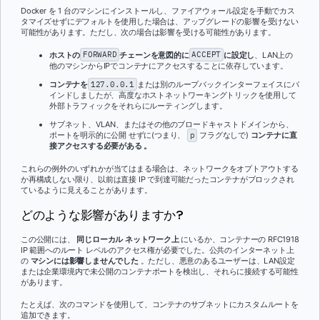
Docker を 1 台のマシンにインストールし、ファイアウォール設定を手動でカス
タマイズせずにデフォルトを使用した場合は、アップグレードの影響を受けない
可能性があります。ただし、次の場合は影響を受ける可能性があります。
ホストの
FORWARD
チェーンを意図的に
ACCEPT
に設定し
、LAN上の
他のマシンからIPでコンテナにアクセスすることに依存しています。
コンテナを
127.0.0.1
または別のループバックインターフェイスにバ
インドしましたが、高度なホストネットワーキングトリックを使用して
外部トラフィックをそれらにルーティングします。
サブネット、VLAN、またはその他のブロードキャストドメインから、
ポートを明示的に公開
せずに(つまり、
p
フラグなしで)
コンテナに直
接アクセスする必要がある 。
これらの例外のいずれかが当てはまる場合は、ネットワークをオプトアウトする
か再構成しない限り、以前は直接 IP で到達可能だったコンテナがブロックされ
ているように見えることがあります。
どのような影響がありますか?
この公開には、
同じローカル ネットワーク上
にいるか、コンテナーの RFC1918
IP 範囲へのルート レベルのアクセス権が必要でした。公共のインターネット上
の
マシンには影響しませんでした
。ただし、悪意のあるユーザーは、LAN設定
または企業環境内で未公開のコンテナポートを検出し、それらに接続する可能性
があります。
たとえば、次のコマンドを使用して、コンテナのサブネットにカスタムルートを
追加できます。