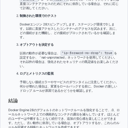
直接コンテナアクセスのためにそれに依存している場合は、それに応じ
て計画してください。
制御された環境でのテスト
Dockerエンジン 28スピンアップします。ステージング環境で0 しま
す。以前に直接アクセスしたコンテナへのアクセスを試みます。次に、
どの接続がまだ機能し、どの接続がブロックされているかを確認しま
す。
オプトアウトを決定する
以前の動作が必要な場合は、
"ip-forward-no-drop": true
を
設定するか、「nat-unprotected」ネットワークを使用してください。
それ以外の場合は、強化されたセキュリティの既定値をお楽しみくださ
い。
ログとメトリクスの監視
予期しない接続エラーやサービスのダウンタイムに注意してください。
何かが壊れた場合は、変更をロールバックする前に、Docker の新しい
ドロップ ルールが原因であるかどうかを確認します。
結論
Docker Engine 28のデフォルトのネットワークルールを強化することで、.0、ロ
ーカルネットワーク上での偶発的なコンテナの露出を減らしています。ほとんど
のユーザーは中断することなく続行でき、追加の安心感を楽しむことができま
す。ただし、古い動作に依存している場合は、オプトアウトするか、これらのル
ールを回避する特殊なネットワークを作成できます。