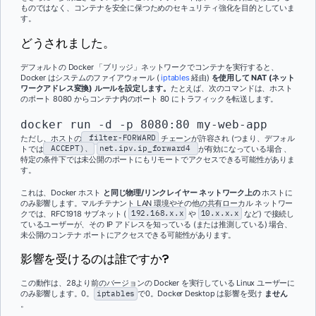
ものではなく、コンテナを安全に保つためのセキュリティ強化を目的としていま
す。
どうされました。
デフォルトの Docker 「ブリッジ」ネットワークでコンテナを実行すると、
Docker はシステムのファイアウォール (
iptables
経由)
を使用して NAT (ネット
ワークアドレス変換) ルールを設定します。
たとえば、次のコマンドは、ホスト
のポート 8080 からコンテナ内のポート 80 にトラフィックを転送します。
docker run -d -p 8080:80 my-web-app
ただし、ホストの
filter-FORWARD
チェーンが許容され (つまり、デフォル
トでは
ACCEPT)、
net.ipv.ip_forward4
が有効になっている場合 、
特定の条件下では未公開のポートにもリモートでアクセスできる可能性がありま
す。
これは、Docker ホスト
と同じ物理/リンクレイヤー ネットワーク上の
ホストに
のみ影響します。マルチテナント LAN 環境やその他の共有ローカル ネットワー
クでは、RFC1918 サブネット (
192.168.x.x
や
10.x.x.x
など) で接続し
ているユーザーが、その IP アドレスを知っている (または推測している) 場合、
未公開のコンテナ ポートにアクセスできる可能性があります。
影響を受けるのは誰ですか?
この動作は、28より前のバージョンの Docker を実行している Linux ユーザーに
のみ影響します。0。
iptables
で0。Docker Desktop は影響を受け
ません
。