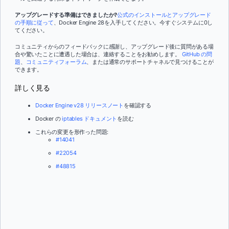
アップグレードする準備はできましたか?
公式のインストールとアップグレード
の手順に従って
、Docker Engine 28を入手してください。今すぐシステムに0し
てください。
コミュニティからのフィードバックに感謝し、アップグレード後に質問がある場
合や驚いたことに遭遇した場合は、連絡することをお勧めします。
GitHub の問
題
、
コミュニティフォーラム
、または通常のサポートチャネルで見つけることが
できます。
詳しく見る
Docker Engine v28 リリースノート
を確認する
Docker の
iptables ドキュメント
を読む
これらの変更を形作った問題:
#14041
#22054
#48815