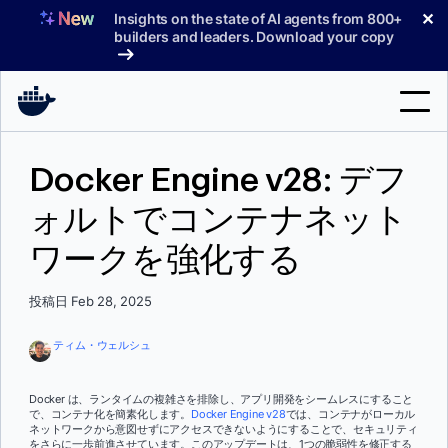
コ
✕
Insights on the state of AI agents from 800+
ン
builders and leaders. Download your copy
テ
ン
ツ
へ
検
ス
Docker Engine v28: デフ
索
キ
ッ
ォルトでコンテナネット
製品
プ
ワークを強化する
サポート
料金プラン
投稿日 Feb 28, 2025
ブログ
ティム・ウェルシュ
ドキュメント
Docker は、ランタイムの複雑さを排除し、アプリ開発をシームレスにすること
で、コンテナ化を簡素化します。
Docker Engine v28
では、コンテナがローカル
サインイン
ネットワークから意図せずにアクセスできないようにすることで、セキュリティ
をさらに一歩前進させています。このアップデートは、1つの脆弱性を修正する