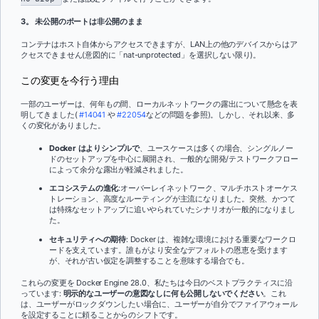
3。 未公開のポートは非公開のまま
コンテナはホスト自体からアクセスできますが、LAN上の他のデバイスからはア
クセスできません(意図的に「nat-unprotected」を選択しない限り)。
この変更を今行う理由
一部のユーザーは、何年もの間、ローカルネットワークの露出について懸念を表
明してきました(
#14041
や
#22054
などの問題を参照)。しかし、それ以来、多
くの変化がありました。
Docker はよりシンプルで
、ユースケースは多くの場合、シングルノー
ドのセットアップを中心に展開され、一般的な開発/テストワークフロー
によって余分な露出が軽減されました。
エコシステムの進化
:オーバーレイネットワーク、マルチホストオーケス
トレーション、高度なルーティングが主流になりました。突然、かつて
は特殊なセットアップに追いやられていたシナリオが一般的になりまし
た。
セキュリティへの期待
: Docker は、複雑な環境における重要なワークロ
ードを支えています。誰もがより安全なデフォルトの恩恵を受けます
が、それが古い仮定を調整することを意味する場合でも。
これらの変更を Docker Engine 28.0、私たちは今日のベストプラクティスに沿
っています:
明示的なユーザーの意図なしに何も公開しないでください
。これ
は、ユーザーがロックダウンしたい場合に、ユーザーが自分でファイアウォール
を設定することに頼ることからのシフトです。