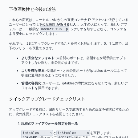
下位互換性と今後の道筋
これらの変更は、ローカル LAN からの直接コンテナ IP アクセスに依存している
ユーザーにとっては下位互換性
がありません
。大半の人にとって、新しいデフ
ォルトは、一般的な
docker run -p
シナリオを壊すことなく、コンテナを
より安全にロックダウンします。
それでも、 28にアップグレードすることを強くお勧めします。0。1 以降で、以
下のメリットを享受できます。
より安全なデフォルト
: 未公開のポートは、公開するか明示的にオプト
アウトしない限り、非公開のままです。
より明確な境界
: 公開ポートと未公開ポートが iptables ルールによって
明確に適用されるようになりました。
管理の容易化
:ユーザーは、iptablesの専門家にならなくても、新しいデ
フォルトを採用できます。
クイックアップグレードチェックリスト
アップグレードする前に、最新リリースで成功するための設定を確実にするため
に、次の推奨チェックリストを確認してください。
現在のファイアウォール設定を調べる
iptables -L -n
と
ip6tables -L -n
を実行します。
FORWARD
チェーンに
ACCEPT
が表示され、マルチサブネットまたは