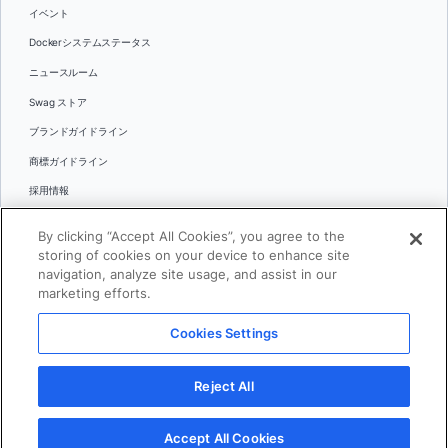
イベント
Dockerシステムステータス
ニュースルーム
Swag ストア
ブランドガイドライン
商標ガイドライン
採用情報
お問い合わせ
By clicking “Accept All Cookies”, you agree to the
言語
storing of cookies on your device to enhance site
English
navigation, analyze site usage, and assist in our
marketing efforts.
日本語
Cookies Settings
© 2026 Docker Inc.全著作権所有
Reject All
利用規約(英語)
プライバシー
リーガル
Cookies Settings
Accept All Cookies