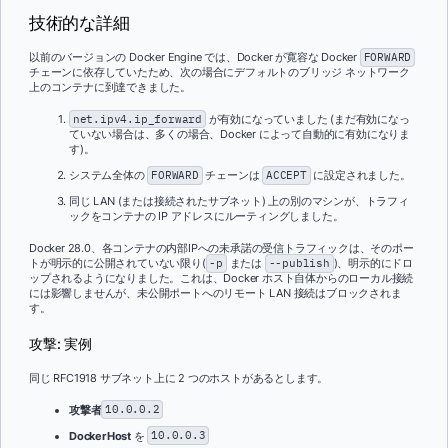
技術的な詳細
以前のバージョンの Docker Engine では、Docker が寛容な Docker
FORWARD
チェーンに依存していたため、次の場合にデフォルトのブリッジ ネットワーク
上のコンテナに到達できました。
net.ipv4.ip_forward
が有効になっていました (まだ有効になっ
ていない場合は、多くの場合、Docker によって自動的に有効になりま
す)。
システム全体の
FORWARD
チェーンは
ACCEPT
に設定されました。
同じ LAN (または接続されたサブネット) 上の別のマシンが、トラフィ
ックをコンテナの IP アドレスにルーティングしました。
Docker 28.0、各コンテナの内部IPへの未承諾の受信トラフィックは、そのポー
トが明示的に公開されていない限り(
-p
または
--publish
)、明示的にドロ
ップされるようになりました。これは、Docker ホスト自体からのローカル接続
には影響しませんが、未公開ポートへのリモート LAN 接続はブロックされま
す。
攻撃: 実例
同じ RFC1918 サブネット上に 2 つのホストがあるとします。
攻撃者
10.0.0.2
DockerHost
を
10.0.0.3