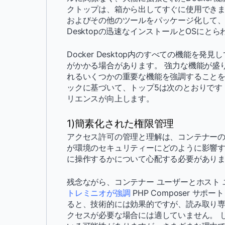
クトップは、箱から出してすぐに使用できます。 Doc
およびその他のツールをパッケージ化して、ア
Desktopの迅速なインストールとOSに
Docker Desktop内のすべての機能
がかかる場合があります。 強力な機能が盛
れるいくつかの重要な機能を強調することを
ックに基づいて、トップ5は次のとおりです
リエンスが向上します。
1)簡素化された権限管理
アクセス許可の管理と理解は、コンテナーの操
が環境のセキュリティーにどのように影響
に操作するかについて心配する必要があり
残念ながら、コンテナー ユーザーとホスト
トレミニオが強調
PHP Composer サポ
ると、技術的には効果的ですが、読み取り専
クセスが必要な場合には適していません。 し