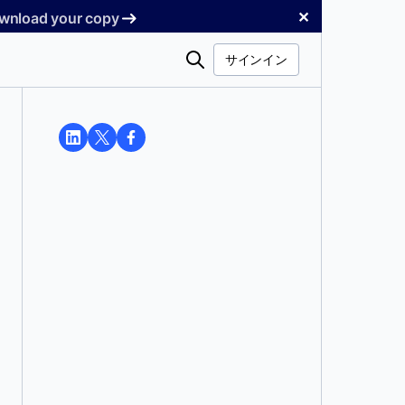
✕
Download your copy
検
サインイン
索