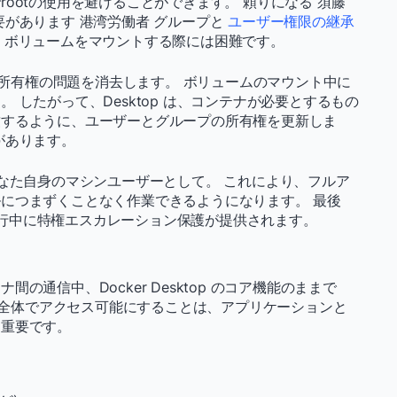
ootの使用を避けることができます。 頼りになる
須藤
要があります
港湾労働者
グループと
ユーザー権限の継承
、ボリュームをマウントする際には困難です。
イル所有権の問題を消去します。 ボリュームのマウント中に
 したがって、Desktop は、コンテナが必要とするもの
致するように、ユーザーとグループの所有権を更新しま
があります。
なた自身のマシンユーザーとして。 これにより、フルア
につまずくことなく作業できるようになります。 最後
での実行中に特権エスカレーション保護が提供されます。
通信中、Docker Desktop のコア機能のままで
環境全体でアクセス可能にすることは、アプリケーションと
に重要です。