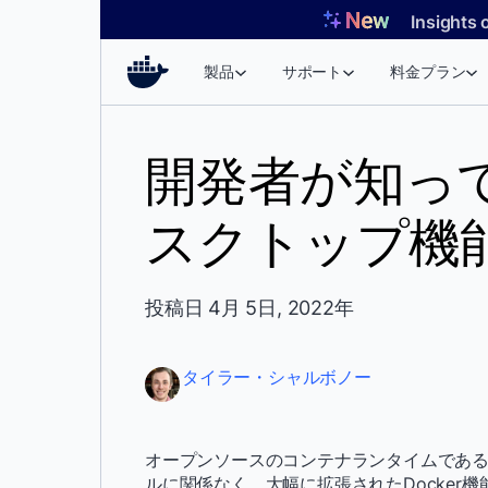
コ
Insights 
ン
テ
製品
サポート
料金プラン
ン
ツ
へ
開発者が知って
ス
キ
スクトップ機
ッ
プ
投稿日 4月 5日, 2022年
タイラー・シャルボノー
オープンソースのコンテナランタイムであるD
ルに関係なく、大幅に拡張されたDocker機