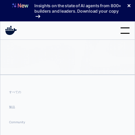
コ
✕
Insights on the state of AI agents from 800+
ン
builders and leaders. Download your copy
テ
ン
ツ
へ
検
ス
索
キ
ッ
製品
プ
サポート
料金プラン
すべての
ブログ
製品
ドキュメント
Community
サインイン