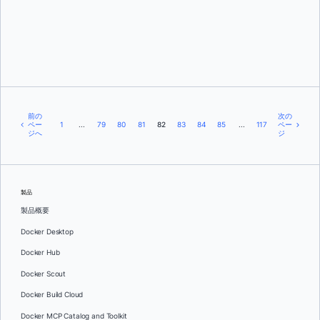
スコット・ジョンストン
前の
次の
ペー
1
...
79
80
81
82
83
84
85
...
117
ペー
ジへ
ジ
製品
製品概要
Docker Desktop
Docker Hub
Docker Scout
Docker Build Cloud
Docker MCP Catalog and Toolkit