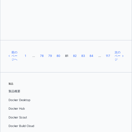
エヴァ・ボホルヘス
前の
次の
ペー
1
...
78
79
80
81
82
83
84
...
117
ペー
ジへ
ジ
製品
製品概要
Docker Desktop
Docker Hub
Docker Scout
Docker Build Cloud