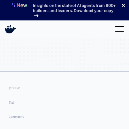
コ
✕
Insights on the state of AI agents from 800+
ン
builders and leaders. Download your copy
テ
ン
ツ
へ
検
ス
索
キ
ッ
製品
プ
サポート
料金プラン
すべての
ブログ
製品
ドキュメント
Community
サインイン