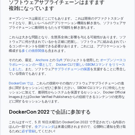
ソフトウェアサプライチェーンはますます
複雑になっています
オープンソースは最近どこにでもあります。 これは開発のデファクトスタンダ
ードとなり、新しいレベルのアプリケーション機能を解き放ち、ソフトウェアサ
プライチェーンに脆弱性をもたらす可能性を解き放ちます。
これらは大きな問題となり、生態系全体に影響を与える可能性があります。ソフ
トウェアに何が含まれているかを正確に把握し、ソフトウェアに組み込まれてい
るコンポーネントを信頼できる必要があります。これには、アプリケーションを
構成する
多くの依存関係
も含まれます。
そのため、最近、
Anchore
との
Syft
プロジェクトを使用した
オープンソースコ
ラボレーション
の一環として、 Docker CLIで新しいSBOMコマンド をリリース
しました。
また、ソフトウェア
サプライチェーンの保護
を支援することに専念し
ている理由でもあります。
DockerCon では
、これらの技術やその他のソフトウェアサプライチェーンの進
歩に関するセッションにぜひご参加ください。SBOM CLIコマンドに特化したセ
ッションに加えて、脆弱性からシステムを保護するセッション、Docker Official
ImagesまたはDocker Verified Publishersからの信頼できるコンテンツの使用な
どに関するセッションもあります。
DockerCon 2022 で会話に参加する
これらはすべて、5 月 10日火曜日の DockerCon 2022 で予定されている内容の
ほんの一部です。
全アジェンダ
は来週公開されますので、公開時に通知を受け取
るために
必ず登録
してください!