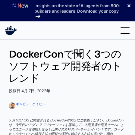
コ
✕
Insights on the state of AI agents from 800+
ン
builders and leaders. Download your copy
テ
ン
ツ
へ
検
ス
DockerConで聞く3つの
索
キ
ッ
ソフトウェア開発者のト
製品
プ
レンド
サポート
料金プラン
投稿日 4月 7日, 2022年
ブログ
ギャビン・ケイヒル
ドキュメント
5 月 10日 (火) に開催される DockerCon2022 にご参加ください。DockerCon
は、次世代のモダン アプリケーションを構築している開発者や開発チームにと
サインイン
ってユニークな体験となる 1 日限りの無料のバーチャル イベントです。コード
からクラウドへの移行方法や開発の課題を解決する方法を学びたい場合、