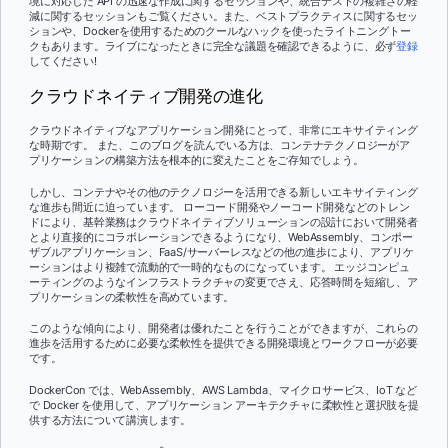
境に対応した API の迅速な作成に関するセッションや、統合テストの複雑さの軽
減に関するセッションもご覧ください。また、ベストプラクティスに関するセッ
ションや、Dockerを使用するためのクールなハックを使ったライトニングトー
クもあります。ライブになったときに完全な議題を確認できるように、必ず
登録
してください!
クラウドネイティブ開発の進化
クラウドネイティブなアプリケーション開発にとって、非常にエキサイティング
な時期です。 また、このブログを読んでいる方は、コンテナテクノロジーがア
プリケーションの構築方法を根本的に変えたことをご存知でしょう。
しかし、コンテナやその他のテクノロジーを活用できる新しいエキサイティング
な進歩も間近に迫っています。 ローコード開発やノーコード開発などのトレン
ドにより、基幹業務はクラウドネイティブソリューションの設計において開発者
とより直接的にコラボレーションできるようになり、WebAssembly、コンポー
ザブルアプリケーション、FaaS/サーバーレスなどの他の進歩により、アプリケ
ーションはより複雑で流動的で一時的なものになっています。 エッジコンピュ
ーティングのようなインフラストラクチャの変更でさえ、応答時間を短縮し、ア
プリケーションの柔軟性を高めています。
このような傾向により、開発者は優れたことを行うことができますが、これらの
進歩を活用するために必要な柔軟性を提供できる開発環境とワークフローが必要
です。
DockerCon では、WebAssembly、AWS Lambda、マイクロサービス、IoT など
で Docker を使用して、アプリケーション アーキテクチャに柔軟性と選択肢を提
供する方法について講演します。