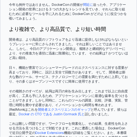
今年も例外ではありません。DockerCon の開催が
間近に
迫った今、アプリケー
ション開発の世界における 3 つの大きなトレンドを見ていき、それらに取り組
むために必要なツールを手に入れるために DockerCon がどのように役立つかを
覗いてみましょう。
より複雑で、より高品質で、より短い時間
開発者は、より高品質のソフトウェアをより迅速に提供しなければならないとい
うプレッシャーに常にさらされてきました。 それは新しいことではありませ
ん。 しかし、今日のアプリケーション開発は、複雑さと継続的なデリバリーに
より、その推進力を適切に迅速に階層化しています。 その結果は? かつてないほ
ど高い期待。
日々、機能が豊富でコンシューマーグレードのエクスペリエンスに対する需要が
高まっており、同時に、設計上安全で回復力があります。 そして、開発者は膨
大な数のツール、サービス、テクノロジーでこの需要を満たすために上昇してお
り、その多くはオープンソースですぐに簡単に使用できます。
その複雑さのすべてが、結局は両刃の剣を生み出します。これまで以上に自由度
が高く、工具も手に入るため、アプリケーションマシンに最適な歯車を見つける
ことができます。しかし同時に、これらのツールの調達、比較、評価、実装、管
理に時間を費やす必要があり、イノベーションから時間を奪われます。
(RedMonkはこれを
開発者エクスペリエンスのギャップ
と呼んでいます。彼らは
最近、
Docker の CTO である Justin Cormack 氏と
話し合いました。
これは難しい問題ですが、ワークフローを簡素化し、その結果、生産性を向上さ
せる方法を見つけることで対処できます。これに遭遇した場合は、DockerCon
で近日公開予定の
Docker Extensions
機能の詳細をご覧ください。また、本番環