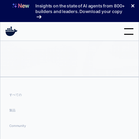
コ
✕
Insights on the state of AI agents from 800+
ン
builders and leaders. Download your copy
テ
ン
ツ
へ
検
ス
索
キ
ッ
製品
プ
サポート
料金プラン
すべての
ブログ
製品
ドキュメント
Community
サインイン