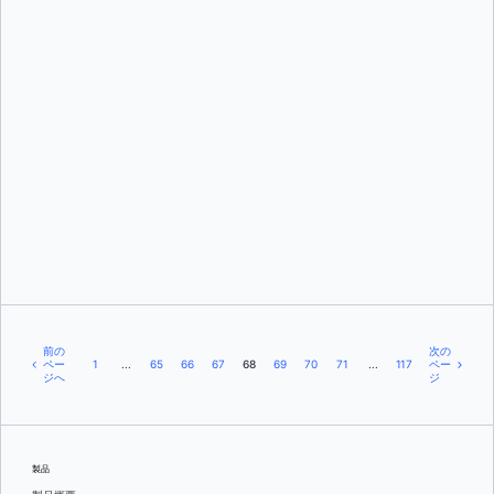
ジェイク・レバーン
前の
次の
ペー
1
...
65
66
67
68
69
70
71
...
117
ペー
ジへ
ジ
製品