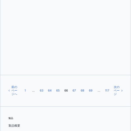
エイミー・バス
タイラー・シャルボノー
前の
次の
ペー
1
...
63
64
65
66
67
68
69
...
117
ペー
ジへ
ジ
製品
製品概要