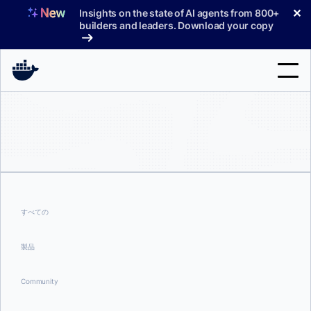
コ
✕
Insights on the state of AI agents from 800+
ン
builders and leaders. Download your copy
テ
ン
ツ
へ
検
ス
索
キ
ッ
製品
プ
サポート
料金プラン
すべての
ブログ
製品
ドキュメント
Community
サインイン