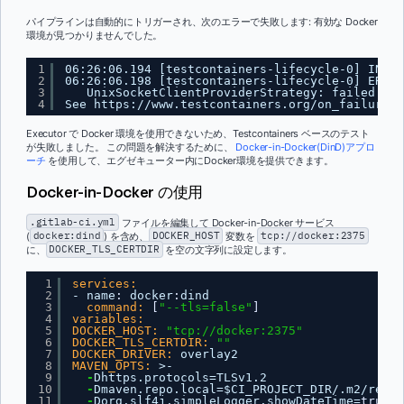
パイプラインは自動的にトリガーされ、次のエラーで失敗します: 有効な Docker
環境が見つかりませんでした。
1
06:26:06.194 [testcontainers-lifecycle-0] INFO 
2
06:26:06.198 [testcontainers-lifecycle-0] ERROR
3
UnixSocketClientProviderStrategy: failed wit
4
See 
https://www.testcontainers.org/on_failure.h
Executor で Docker 環境を使用できないため、Testcontainers ベースのテスト
が失敗しました。 この問題を解決するために、
Docker-in-Docker(DinD)アプロ
ーチ
を使用して、エグゼキューター内にDocker環境を提供できます。
Docker-in-Docker の使用
.gitlab-ci.yml
ファイルを編集して Docker-in-Docker サービス
(
docker:dind
) を含め、
DOCKER_HOST
変数を
tcp://docker:2375
に、
DOCKER_TLS_CERTDIR
を空の文字列に設定します。
1
services:
2
- name
:
docker
:
dind
3
command:
[
"--tls=false"
]
4
variables:
5
DOCKER_HOST:
"tcp://docker:2375"
6
DOCKER_TLS_CERTDIR:
""
7
DOCKER_DRIVER:
overlay2
8
MAVEN_OPTS:
>-
9
-
Dhttps.protocols=TLSv1.2
10
-
Dmaven.repo.local=$CI_PROJECT_DIR/.m2/repos
11
-
Dorg.slf4j.simpleLogger.showDateTime=
true