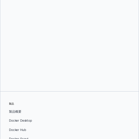
Mark Lechner
オレグ・セラエフ
製品
製品概要
Docker Desktop
Docker Hub
Docker Scout