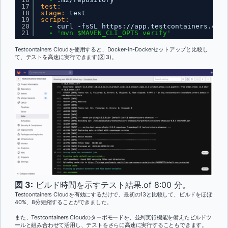
17
test:
18
stage:
test
19
script:
20
-
curl -fsSL https
:
//app.testcontainers.clou
21
-
'mvn $MAVEN_CLI_OPTS verify'
Testcontainers Cloudを使用すると、Docker-in-Dockerセットアップと比較し
て、テストを高速に実行できます(図 3)。
図 3:
ビルド時間を示すテスト結果.of 8:00 分。
Testcontainers Cloudを有効にするだけで、最初の13と比較して、ビルドをほぼ
40%、8分短縮することができました。
また、Testcontainers Cloudのターボモードを、並列実行機能を備えたビルドツ
ールと組み合わせて活用し、テストをさらに高速に実行することもできます。