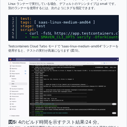
Linux ランナーで実行している場合、デフォルトのマシンタイプは small です。
別のランナーを使用するには、次のようにタグを指定できます。
1
test:
2
tags:
[
saas-linux-medium-amd64 
]
3
stage:
test
4
script:
5
-
curl -fsSL https
:
//app.testcontainers.cloud
6
-
'mvn $MAVEN_CLI_OPTS verify -DforkCount=4'
Testcontainers Cloud Turbo モードで "saas-linux-medium-amd64" ランナーを
使用すると、テストの実行が高速になります (図 5)。
図5:
4のビルド時間を示すテスト結果:24 分。