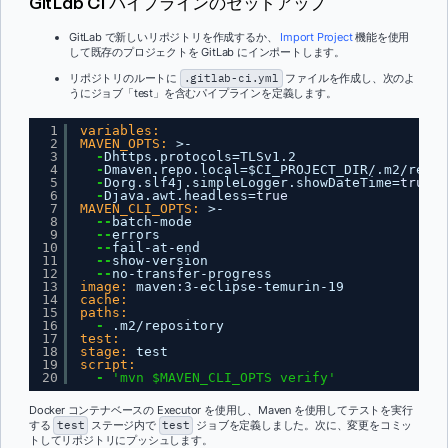
GitLab CI パイプラインのセットアップ
GitLab で新しいリポジトリを作成するか、
Import Project
機能を使用
して既存のプロジェクトを GitLab にインポートします。
リポジトリのルートに
.gitlab-ci.yml
ファイルを作成し、次のよ
うにジョブ「test」を含むパイプラインを定義します。
1
variables:
2
MAVEN_OPTS:
>-
3
-
Dhttps.protocols=TLSv1.2
4
-
Dmaven.repo.local=$CI_PROJECT_DIR/.m2/repos
5
-
Dorg.slf4j.simpleLogger.showDateTime=
true
6
-
Djava.awt.headless=
true
7
MAVEN_CLI_OPTS:
>-
8
--
batch-mode
9
--
errors
10
--
fail-at-end
11
--
show-version
12
--
no-transfer-progress
13
image:
maven
:
3-eclipse-temurin-19
14
cache:
15
paths:
16
-
.m2/repository
17
test:
18
stage:
test
19
script:
20
-
'mvn $MAVEN_CLI_OPTS verify'
Docker コンテナベースの Executor を使用し、Maven を使用してテストを実行
する
test
ステージ内で
test
ジョブを定義しました。次に、変更をコミッ
トしてリポジトリにプッシュします。