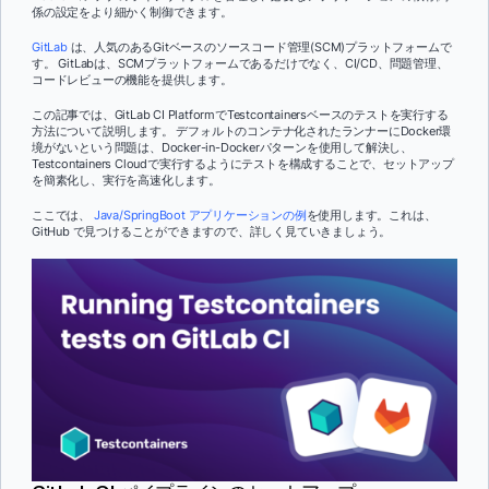
係の設定をより細かく制御できます。
GitLab
は、人気のあるGitベースのソースコード管理(SCM)プラットフォームで
す。 GitLabは、SCMプラットフォームであるだけでなく、CI/CD、問題管理、
コードレビューの機能を提供します。
この記事では、GitLab CI PlatformでTestcontainersベースのテストを実行する
方法について説明します。 デフォルトのコンテナ化されたランナーにDocker環
境がないという問題は、Docker-in-Dockerパターンを使用して解決し、
Testcontainers Cloudで実行するようにテストを構成することで、セットアップ
を簡素化し、実行を高速化します。
ここでは、
Java/SpringBoot アプリケーションの例
を使用します。これは、
GitHub で見つけることができますので、詳しく見ていきましょう。