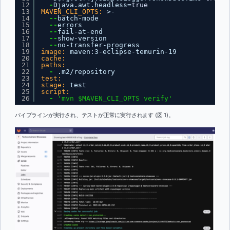
12
-
Djava.awt.headless=
true
13
MAVEN_CLI_OPTS:
>-
14
--
batch-mode
15
--
errors
16
--
fail-at-end
17
--
show-version
18
--
no-transfer-progress
19
image:
maven
:
3-eclipse-temurin-19
20
cache:
21
paths:
22
-
.m2/repository
23
test:
24
stage:
test
25
script:
26
-
'mvn $MAVEN_CLI_OPTS verify'
パイプラインが実行され、テストが正常に実行されます (図 1)。