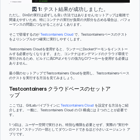
図 1:
テスト結果が成功しました。
ただし、DinDの実行は必ずしも良い方法ではありません:セットアップは複雑で
間違えやすいため、特にコンテナの実行が負荷の大部分を占める場合は、パフォ
ーマンスの問題につながることがよくあります。
そこで登場するのが
Testcontainers Cloud
で、Testcontainersベースのテスト
をよりシンプルかつ確実に実行しやすくします。
Testcontainers Cloudを使用すると、ランナーにDockerデーモンをインストー
ルする必要がなくなります。 また、コンテナはオンデマンドのクラウド環境で
実行されるため、ビルドに高CPU/メモリの強力なCIワーカーを使用する必要は
ありません。
最小限のセットアップでTestcontainers Cloudを使用し、Testcontainersベース
のテストを実行する方法を見てみましょう。
Testcontainers クラウドベースのセットア
ップ
ここでは、GitLabパイプラインに
Testcontainers Cloud
を設定する方法をご紹
介します。 一般に、Testcontainers Cloud の CI 構成には 2 つのことが必要で
す。
1 つ目は、ユーザー空間で実行され、特別な権限を必要とせず、実際の "実行中
のテスト" ステップの一部としてダウンロードできるほど小さいエージェント ア
プリです。