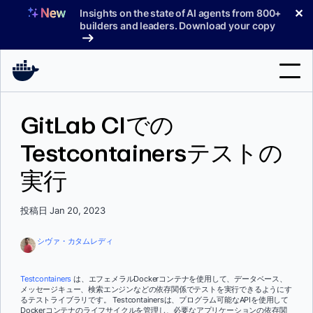
コ
✕
Insights on the state of AI agents from 800+
ン
builders and leaders. Download your copy
テ
ン
ツ
へ
検
ス
GitLab CIでの
索
キ
ッ
Testcontainersテストの
製品
プ
実行
サポート
料金プラン
投稿日 Jan 20, 2023
ブログ
シヴァ・カタムレディ
ドキュメント
Testcontainers
は、エフェメラルDockerコンテナを使用して、データベース、
メッセージキュー、検索エンジンなどの依存関係でテストを実行できるようにす
サインイン
るテストライブラリです。 Testcontainersは、プログラム可能なAPIを使用して
Dockerコンテナのライフサイクルを管理し、必要なアプリケーションの依存関