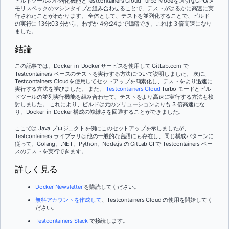
ビルドツールの並列化機能とTestcontainers Cloud Turbo Modeを適切なCPU/メ
モリスペックのマシンタイプと組み合わせることで、テストがはるかに高速に実
行されたことがわかります。 全体として、テストを並列化することで、ビルド
の実行に 13分:03 分から、わずか 4分:24まで短縮でき、これは 3 倍高速になり
ました。
結論
この記事では、Docker-in-Docker サービスを使用して GitLab.com で
Testcontainers ベースのテストを実行する方法について説明しました。 次に、
Testcontainers Cloudを使用してセットアップを簡素化し、テストをより迅速に
実行する方法を学びました。 また、
Testcontainers Cloud
Turbo モードとビル
ドツールの並列実行機能を組み合わせて、テストをより高速に実行する方法も検
討しました。 これにより、ビルドは元のソリューションよりも 3 倍高速にな
り、Docker-in-Docker 構成の複雑さを回避することができました。
ここでは Java プロジェクトを例にこのセットアップを示しましたが、
Testcontainers ライブラリは他の一般的な言語にも存在し、同じ構成パターンに
従って、Golang、.NET、Python、Node.js の GitLab CI で Testcontainers ベー
スのテストを実行できます。
詳しく見る
Docker Newsletter
を購読してください。
無料アカウントを作成して
、Testcontainers Cloud の使用を開始してく
ださい。
Testcontainers Slack
で接続します。