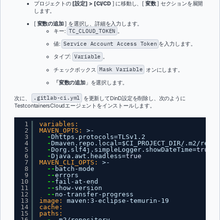
プロジェクトの
[設定] > [CI/CD
] に移動し、[
変数
] セクションを展開
します。
[
変数の追加
] を選択し、詳細を入力します。
キー:
TC_CLOUD_TOKEN
。
値:
Service Account Access Token
を入力します。
タイプ:
Variable
。
チェックボックス
Mask Variable
オンにします。
「変数の追加
」を選択します。
次に、
.gitlab-ci.yml
を更新してDinD設定を削除し、次のように
TestcontainersCloudエージェントをインストールします。
1
variables:
2
MAVEN_OPTS:
>-
3
-
Dhttps.protocols=TLSv1.2
4
-
Dmaven.repo.local=$CI_PROJECT_DIR/.m2/repos
5
-
Dorg.slf4j.simpleLogger.showDateTime=
true
6
-
Djava.awt.headless=
true
7
MAVEN_CLI_OPTS:
>-
8
--
batch-mode
9
--
errors
10
--
fail-at-end
11
--
show-version
12
--
no-transfer-progress
13
image:
maven
:
3-eclipse-temurin-19
14
cache:
15
paths:
16
-
.m2/repository