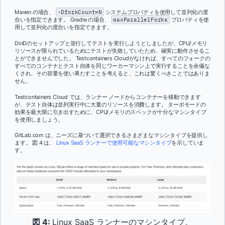
Maven の場合、
-DforkCount=N
システムプロパティを使用して並列化の度
合いを指定できます。 Gradle の場合、
maxParallelForks
プロパティを使
用して並列化の度合いを指定できます。
DinDのセットアップと並行してテストを実行しようとしましたが、CPU/メモリ
リソースが限られているためにテストが失敗していたため、確実に動作させるこ
とができませんでした。 Testcontainers Cloudがなければ、すべてのフォークの
すべてのコンテナとテスト自体を同じワーカーマシン上で実行することを余儀な
くされ、その容量を使い果たすことを考えると、これは驚くべきことではありま
せん。
Testcontainers Cloud では、ランナー ノードからコンテナーを移動できます
が、テスト自体は並列実行中に大量のリソースを消費します。 ターボモードの
効果を最大限に引き出すために、CPU/メモリのスペックが十分なマシンタイプ
を使用しましょう。
GitLab.com は、ニーズに基づいて選択できるさまざまなマシンタイプを提供し
ます。 図 4 は、
Linux SaaS ランナーで使用可能なマシンタイプ
を示していま
す。
図 4:
Linux SaaS ランナーのマシンタイプ。