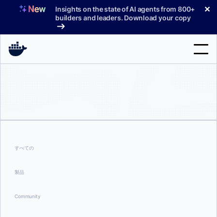
コ
✕
Insights on the state of AI agents from 800+
ン
builders and leaders. Download your copy
テ
ン
ツ
へ
検
ス
索
キ
ッ
製品
プ
サポート
料金プラン
すべての
ブログ
製品
ドキュメント
Community
サインイン