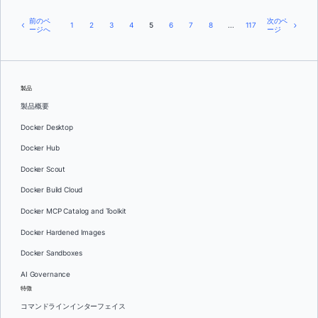
前のペ
次のペ
1
2
3
4
5
6
7
8
...
117
ージへ
ージ
製品
製品概要
Docker Desktop
Docker Hub
Docker Scout
Docker Build Cloud
Docker MCP Catalog and Toolkit
Docker Hardened Images
Docker Sandboxes
AI Governance
特徴
コマンドラインインターフェイス