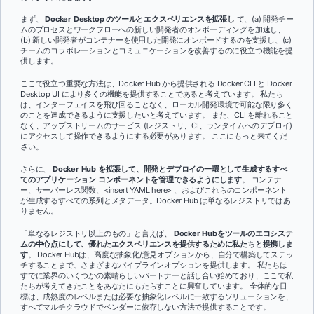
まず、
Docker Desktop のツールとエクスペリエンスを拡張し
て、(a) 開発チー
ムのプロセスとワークフローへの新しい開発者のオンボーディングを加速し、
(b) 新しい開発者がコンテナーを使用した開発にオンボードするのを支援し、(c)
チームのコラボレーションとコミュニケーションを改善するのに役立つ機能を提
供します。
ここで役立つ重要な方法は、Docker Hub から提供される Docker CLI と Docker
Desktop UI により多くの機能を提供することであると考えています。 私たち
は、インターフェイスを飛び回ることなく、ローカル開発環境で可能な限り多く
のことを達成できるように支援したいと考えています。 また、CLI を離れること
なく、アップストリームのサービス (レジストリ、CI、ランタイムへのデプロイ)
にアクセスして操作できるようにする必要があります。 ここにもっと来てくだ
さい。
さらに、
Docker Hub を拡張して、開発とデプロイの一環として生成するすべ
てのアプリケーション コンポーネントを管理できるようにします
。 コンテナ
ー、サーバーレス関数、<insert YAML here> 、およびこれらのコンポーネント
が生成するすべての系列とメタデータ。Docker Hub は単なるレジストリではあ
りません。
「単なるレジストリ以上のもの」と言えば、
Docker Hubをツールのエコシステ
ムの中心点にして、優れたエクスペリエンスを提供するために私たちと提携しま
す
。 Docker Hubは、高度な抽象化/意見オプションから、自分で構築してステッ
チすることまで、さまざまなパイプラインオプションを提供します。 私たちは
すでに業界のいくつかの素晴らしいパートナーと話し合い始めており、ここで私
たちが考えてきたことをあなたにもたらすことに興奮しています。 全体的な目
標は、成熟度のレベルまたは必要な抽象化レベルに一致するソリューションを、
すべてマルチクラウドでベンダーに依存しない方法で提供することです。