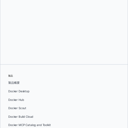
オレグ・セラエフ
製品
製品概要
Docker Desktop
Docker Hub
Docker Scout
Docker Build Cloud
Docker MCP Catalog and Toolkit