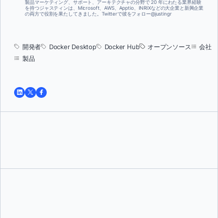
製品マーケティング、サポート、アーキテクチャの分野で 20 年にわたる業界経験
を持つジャスティンは、Microsoft、AWS、Apptio、INRIXなどの大企業と新興企業
の両方で役割を果たしてきました。Twitterで彼をフォロー@justingr
開発者
Docker Desktop
Docker Hub
オープンソース
会社
製品