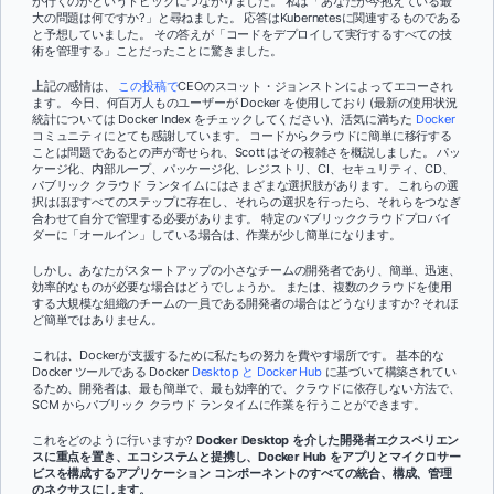
が行くのかというトピックにつながりました。 私は「あなたが今抱えている最
大の問題は何ですか?」と尋ねました。 応答はKubernetesに関連するものである
と予想していました。 その答えが「コードをデプロイして実行するすべての技
術を管理する」ことだったことに驚きました。
上記の感情は、
この投稿で
CEOのスコット・ジョンストンによってエコーされ
ます。 今日、何百万人ものユーザーが Docker を使用しており (最新の使用状況
統計については Docker Index をチェックしてください)、活気に満ちた
Docker
コミュニティにとても感謝しています。 コードからクラウドに簡単に移行する
ことは問題であるとの声が寄せられ、Scott はその複雑さを概説しました。 パッ
ケージ化、内部ループ、パッケージ化、レジストリ、CI、セキュリティ、CD、
パブリック クラウド ランタイムにはさまざまな選択肢があります。 これらの選
択はほぼすべてのステップに存在し、それらの選択を行ったら、それらをつなぎ
合わせて自分で管理する必要があります。 特定のパブリッククラウドプロバイ
ダーに「オールイン」している場合は、作業が少し簡単になります。
しかし、あなたがスタートアップの小さなチームの開発者であり、簡単、迅速、
効率的なものが必要な場合はどうでしょうか。 または、複数のクラウドを使用
する大規模な組織のチームの一員である開発者の場合はどうなりますか? それほ
ど簡単ではありません。
これは、Dockerが支援するために私たちの努力を費やす場所です。 基本的な
Docker ツールである Docker
Desktop と Docker
Hub
に基づいて構築されてい
るため、開発者は、最も簡単で、最も効率的で、クラウドに依存しない方法で、
SCM からパブリック クラウド ランタイムに作業を行うことができます。
これをどのように行いますか?
Docker Desktop を介した開発者エクスペリエン
スに重点を置き、エコシステムと提携し、Docker Hub をアプリとマイクロサー
ビスを構成するアプリケーション コンポーネントのすべての統合、構成、管理
のネクサスにします。