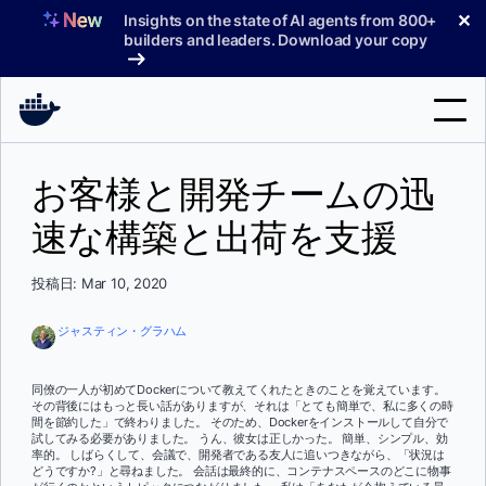
コ
✕
Insights on the state of AI agents from 800+
ン
builders and leaders. Download your copy
テ
ン
ツ
へ
検
ス
お客様と開発チームの迅
索
キ
ッ
速な構築と出荷を支援
製品
プ
サポート
投稿日: Mar 10, 2020
料金プラン
ジャスティン・グラハム
ブログ
同僚の一人が初めてDockerについて教えてくれたときのことを覚えています。
ドキュメント
その背後にはもっと長い話がありますが、それは「とても簡単で、私に多くの時
間を節約した」で終わりました。 そのため、Dockerをインストールして自分で
試してみる必要がありました。 うん、彼女は正しかった。 簡単、シンプル、効
サインイン
率的。 しばらくして、会議で、開発者である友人に追いつきながら、「状況は
どうですか?」と尋ねました。 会話は最終的に、コンテナスペースのどこに物事