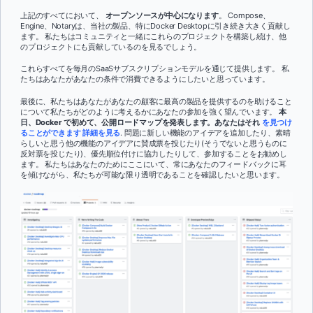
上記のすべてにおいて、
オープンソースが中心になります
。 Compose、
Engine、Notaryは、当社の製品、特にDocker Desktopに引き続き大きく貢献し
ます。 私たちはコミュニティと一緒にこれらのプロジェクトを構築し続け、他
のプロジェクトにも貢献しているのを見るでしょう。
これらすべてを毎月のSaaSサブスクリプションモデルを通じて提供します。 私
たちはあなたがあなたの条件で消費できるようにしたいと思っています。
最後に、私たちはあなたがあなたの顧客に最高の製品を提供するのを助けること
について私たちがどのように考えるかにあなたの参加を強く望んでいます。
本
日、Docker で初めて、公開ロードマップを発表します。あなたはそれ
を見つけ
ることができます 詳細を見る
. 問題に新しい機能のアイデアを追加したり、素晴
らしいと思う他の機能のアイデアに賛成票を投じたり(そうでないと思うものに
反対票を投じたり)、優先順位付けに協力したりして、参加することをお勧めし
ます。 私たちはあなたのためにここにいて、常にあなたのフィードバックに耳
を傾けながら、私たちが可能な限り透明であることを確認したいと思います。