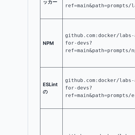
ッカー
ref=main&path=prompts/l
github.com:docker/labs-
NPM
for-devs?
ref=main&path=prompts/n
github.com:docker/labs-
ESLint
for-devs?
の
ref=main&path=prompts/e