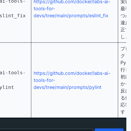
ai-tools-
https://github.com/docker/labs-ai-
実行
tools-for-
最初
devs/tree/main/prompts/eslint_fix
つか
slint_fix
違反
正で
しま
プロ
クト
Pyli
行し
ai-tools-
https://github.com/docker/labs-ai-
初に
tools-for-
かっ
devs/tree/main/prompts/pylint
ylint
反に
る修
応答
す