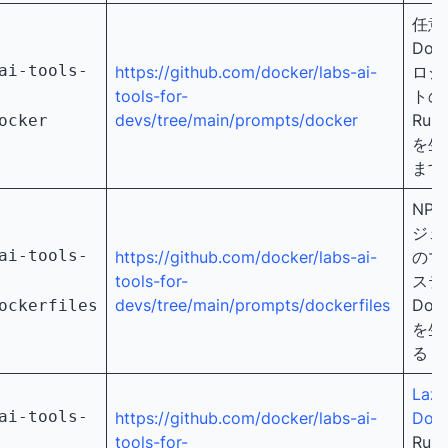
任意
Doc
ai-tools-
https://github.com/docker/labs-ai-
ロジ
tools-for-
トの
devs/tree/main/prompts/docker
Run
ocker
を生
ます
NP
ジェ
ai-tools-
https://github.com/docker/labs-ai-
のマ
tools-for-
ステ
devs/tree/main/prompts/dockerfiles
Dock
ockerfiles
を生
る
Lazy
ai-tools-
https://github.com/docker/labs-ai-
Doc
tools-for-
Run