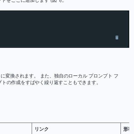
トをここに追加します (図 1)。
 で、ref に変換されます。 また、独自のローカル プロンプト フ
プトの作成をすばやく繰り返すこともできます。
リンク
形容