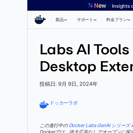
コ
Insights 
ン
テ
製品
サポート
料金プラン
ン
ツ
へ
Labs AI Tools
ス
キ
Desktop Ext
ッ
プ
投稿日: 9月 9日, 2024年
ドッカーラボ
この進行中の
Docker Labs GenAI シリーズ
Dockerでは、誇大広告なしでオープンに