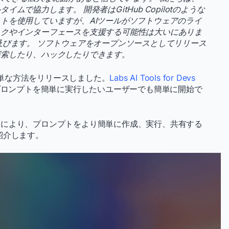
で協力します。 開発者はGitHub Copilotのような
トを使用していますが、AIツールがソフトウェアのライ
スクやインターフェースを支援する可能性は大いにありま
及びます。 ソフトウェアをオープンソースとしてリリース
探索したり、ハックしたりできます。
簡単な方法をリリースしました。
Labs AI Tools for Devs
ると、プロンプトを簡単に実行したいユーザーでも簡単に開始で
チにより、プロンプトをより簡単に作成、実行、共有する
紹介します。