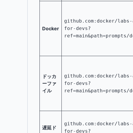
github.com:docker/labs-
Docker
for-devs?
ref=main&path=prompts/d
github.com:docker/labs-
ドッカ
ーファ
for-devs?
イル
ref=main&path=prompts/d
github.com:docker/labs-
遅延ド
for-devs?