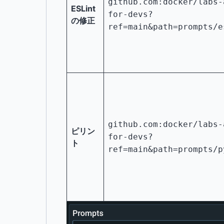
github.com:docker/labs-
ESLint
for-devs?
の修正
ref=main&path=prompts/e
github.com:docker/labs-
ピリン
for-devs?
ト
ref=main&path=prompts/p