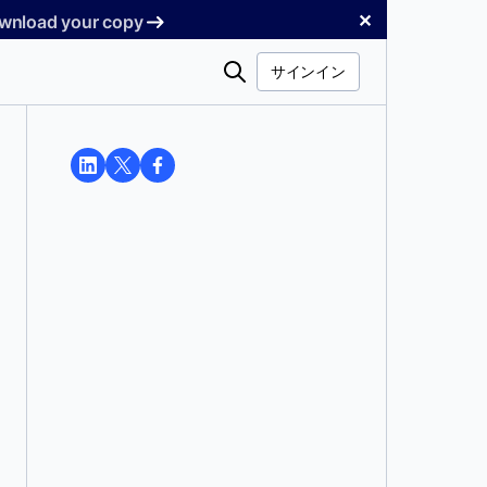
✕
Download your copy
検
サインイン
索