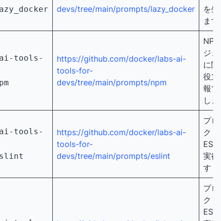
devs/tree/main/prompts/lazy_docker
を生
azy_docker
ます
NP
ジェ
ai-tools-
https://github.com/docker/labs-ai-
に関
tools-for-
役立
devs/tree/main/prompts/npm
pm
報で
しま
プロ
ai-tools-
https://github.com/docker/labs-ai-
クト
tools-for-
ESL
devs/tree/main/prompts/eslint
実行
slint
す
プロ
クト
ESLi