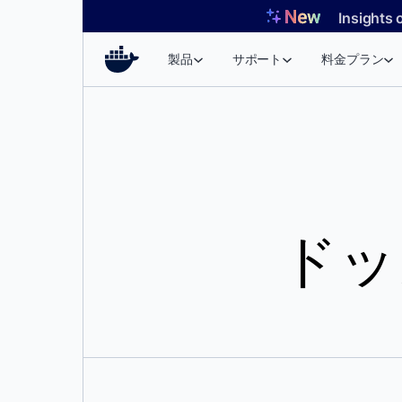
コ
Insights 
ン
テ
製品
サポート
料金プラン
ン
ツ
へ
ス
キ
ッ
プ
ドッ