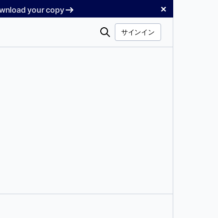
✕
Download your copy
検
サインイン
索